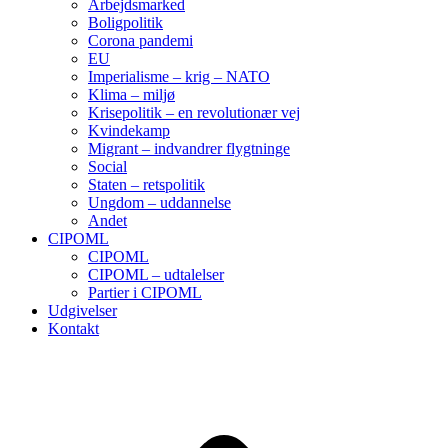
Arbejdsmarked
Boligpolitik
Corona pandemi
EU
Imperialisme – krig – NATO
Klima – miljø
Krisepolitik – en revolutionær vej
Kvindekamp
Migrant – indvandrer flygtninge
Social
Staten – retspolitik
Ungdom – uddannelse
Andet
CIPOML
CIPOML
CIPOML – udtalelser
Partier i CIPOML
Udgivelser
Kontakt