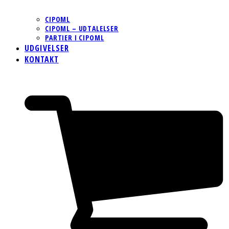
CIPOML
CIPOML – UDTALELSER
PARTIER I CIPOML
UDGIVELSER
KONTAKT