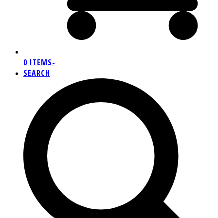
0 ITEMS
-
SEARCH