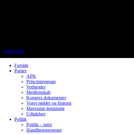
TWITTER
Forside
Partiet
APK
Principprogram
Vedtægter
Medlemskab
Kongres dokumenter
Vores rødder og historie
Marxisme-leninisme
Udtalelser
Politik
Politik – intro
Handlingsprogram