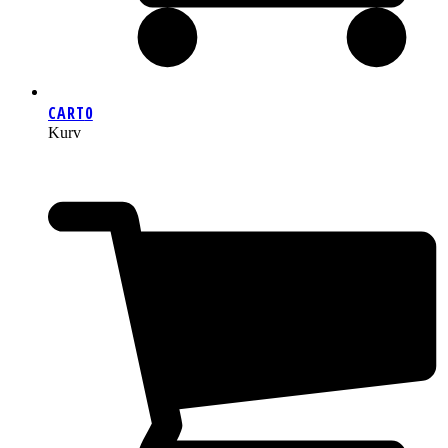
CART
0
Kurv