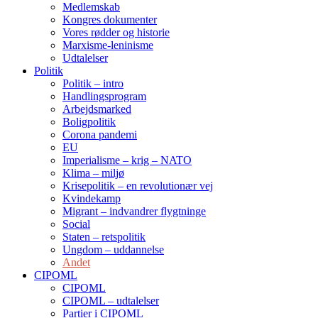
Medlemskab
Kongres dokumenter
Vores rødder og historie
Marxisme-leninisme
Udtalelser
Politik
Politik – intro
Handlingsprogram
Arbejdsmarked
Boligpolitik
Corona pandemi
EU
Imperialisme – krig – NATO
Klima – miljø
Krisepolitik – en revolutionær vej
Kvindekamp
Migrant – indvandrer flygtninge
Social
Staten – retspolitik
Ungdom – uddannelse
Andet
CIPOML
CIPOML
CIPOML – udtalelser
Partier i CIPOML