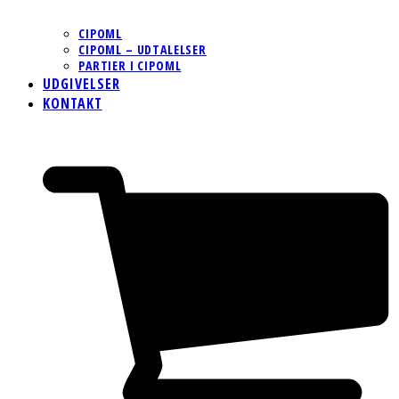
CIPOML
CIPOML – UDTALELSER
PARTIER I CIPOML
UDGIVELSER
KONTAKT