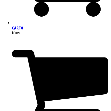
CART
0
Kurv