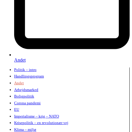
Andet
Politik – intro
Handlingsprogram
Andet
Arbejdsmarked
Boligpolitik
Corona pandemi
EU
Imperialisme – krig – NATO
Krisepolitik – en revolutionær vej
Klima – miljø