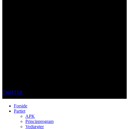
TWITTER
Forside
Partiet
APK
Principprogram
Vedtægter