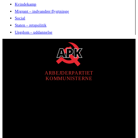
Kvindekamp
Migrant – indvandrer flygtninge
Social
Staten – retspolitik
Ungdom – uddannelse
ARBEJDERPARTIET
KOMMUNISTERNE