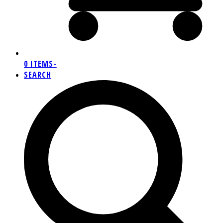
0 ITEMS
-
SEARCH