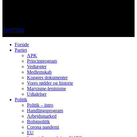
TWITTER
Forside
Partiet
APK
Principprogram
Vedtægter
Medlemskab
Kongres dokumenter
Vores rødder og historie
Marxisme-leninisme
Udtalelser
Politik
Politik – intro
Handlingsprogram
Arbejdsmarked
Boligpolitik
Corona pandemi
EU