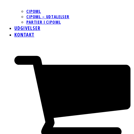
CIPOML
CIPOML – UDTALELSER
PARTIER I CIPOML
UDGIVELSER
KONTAKT