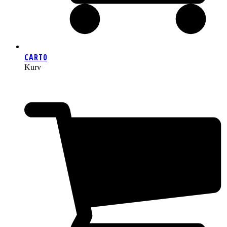
CART
0
Kurv