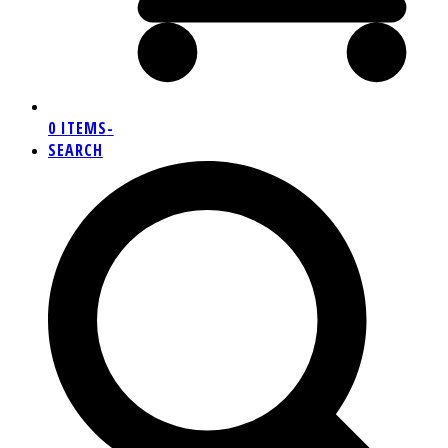
0 ITEMS
-
SEARCH