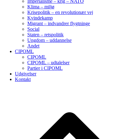
Imperialisme – krig – NATO
Klima – miljø
Krisepolitik – en revolutionær vej
Kvindekamp
Migrant – indvandrer flygtninge
Social
Staten – retspolitik
Ungdom – uddannelse
Andet
CIPOML
CIPOML
CIPOML – udtalelser
Partier i CIPOML
Udgivelser
Kontakt