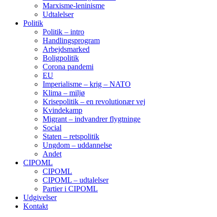
Marxisme-leninisme
Udtalelser
Politik
Politik – intro
Handlingsprogram
Arbejdsmarked
Boligpolitik
Corona pandemi
EU
Imperialisme – krig – NATO
Klima – miljø
Krisepolitik – en revolutionær vej
Kvindekamp
Migrant – indvandrer flygtninge
Social
Staten – retspolitik
Ungdom – uddannelse
Andet
CIPOML
CIPOML
CIPOML – udtalelser
Partier i CIPOML
Udgivelser
Kontakt