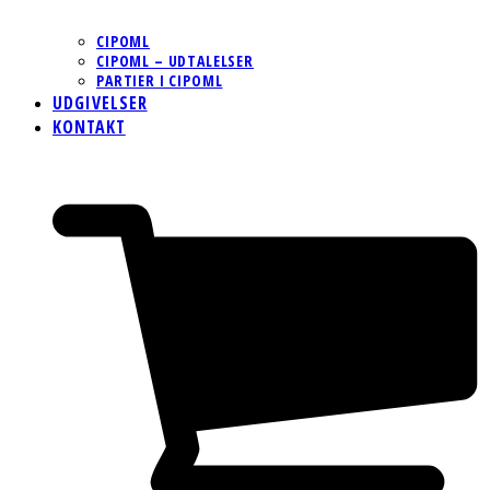
CIPOML
CIPOML – UDTALELSER
PARTIER I CIPOML
UDGIVELSER
KONTAKT