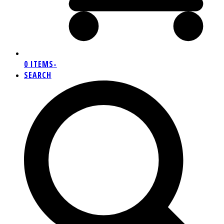
0 ITEMS
-
SEARCH