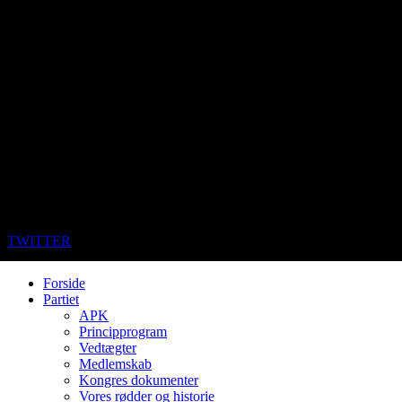
TWITTER
Forside
Partiet
APK
Principprogram
Vedtægter
Medlemskab
Kongres dokumenter
Vores rødder og historie