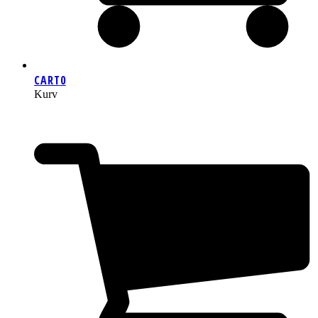
CART
0
Kurv