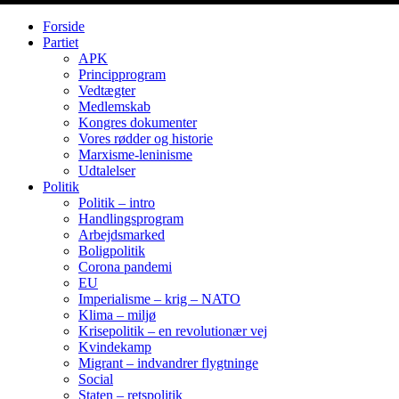
Forside
Partiet
APK
Principprogram
Vedtægter
Medlemskab
Kongres dokumenter
Vores rødder og historie
Marxisme-leninisme
Udtalelser
Politik
Politik – intro
Handlingsprogram
Arbejdsmarked
Boligpolitik
Corona pandemi
EU
Imperialisme – krig – NATO
Klima – miljø
Krisepolitik – en revolutionær vej
Kvindekamp
Migrant – indvandrer flygtninge
Social
Staten – retspolitik