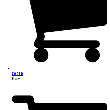
CART
0
Kurv