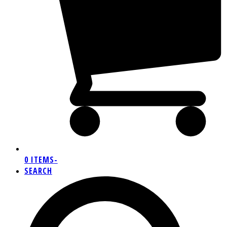
0 ITEMS
-
SEARCH