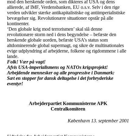
mod den herskende orden, som dikteres af USA og dens
allierede, af IMF, Verdensbanken, EU o.s.v. Selv i den rige
verden udvikler stærke antikapitalistiske og antiimperialistiske
bevægelser sig. Revolutionære situationer opstår på alle
kontinenter.
‘Den globale krig mod terrorismen’ skal slå denne
revolutionære storm ned i dens begyndelse – befæste den
herskende globale uorden, befæste USA’s status som
altdominerende global supermagt, og sikre de multinationales
evige udplyndring af arbejderne, folkene og rigdommene i alle
lande.
Folk! Vær på vagt!
Afvis USA-imperialismens og NATOs krigsprojekt!
Arbejdende mennesker og alle progressive i Danmark:
Sæt en stopper for dansk deltagelse i det forbryderiske
eventyr!
Arbejderpartiet Kommunisterne APK
Centralkomiteen
København 13. september 2001