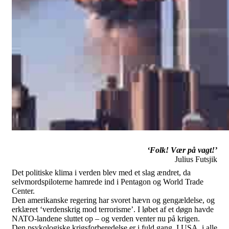
‘Folk! Vær på vagt!’
Julius Futsjik
Det politiske klima i verden blev med et slag ændret, da
selvmordspiloterne hamrede ind i Pentagon og World Trade
Center.
Den amerikanske regering har svoret hævn og gengældelse, og
erklæret ‘verdenskrig mod terrorisme’. I løbet af et døgn havde
NATO-landene sluttet op – og verden venter nu på krigen.
Den psykologiske krigsforberedelse er i fuld gang. I USA, i alle