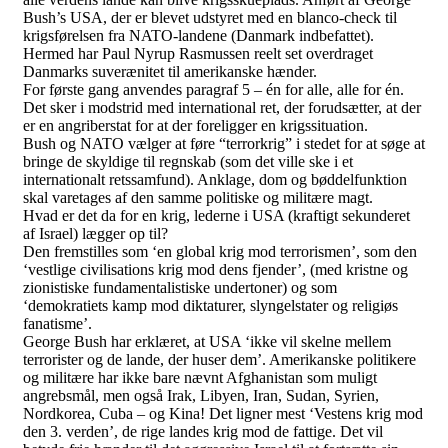
Bush’s USA, der er blevet udstyret med en blanco-check til
krigsførelsen fra NATO-landene (Danmark indbefattet).
Hermed har Paul Nyrup Rasmussen reelt set overdraget
Danmarks suverænitet til amerikanske hænder.
For første gang anvendes paragraf 5 – én for alle, alle for én.
Det sker i modstrid med international ret, der forudsætter, at der
er en angriberstat for at der foreligger en krigssituation.
Bush og NATO vælger at føre “terrorkrig” i stedet for at søge at
bringe de skyldige til regnskab (som det ville ske i et
internationalt retssamfund). Anklage, dom og bøddelfunktion
skal varetages af den samme politiske og militære magt.
Hvad er det da for en krig, lederne i USA (kraftigt sekunderet
af Israel) lægger op til?
Den fremstilles som ‘en global krig mod terrorismen’, som den
‘vestlige civilisations krig mod dens fjender’, (med kristne og
zionistiske fundamentalistiske undertoner) og som
‘demokratiets kamp mod diktaturer, slyngelstater og religiøs
fanatisme’.
George Bush har erklæret, at USA ‘ikke vil skelne mellem
terrorister og de lande, der huser dem’. Amerikanske politikere
og militære har ikke bare nævnt Afghanistan som muligt
angrebsmål, men også Irak, Libyen, Iran, Sudan, Syrien,
Nordkorea, Cuba – og Kina! Det ligner mest ‘Vestens krig mod
den 3. verden’, de rige landes krig mod de fattige. Det vil