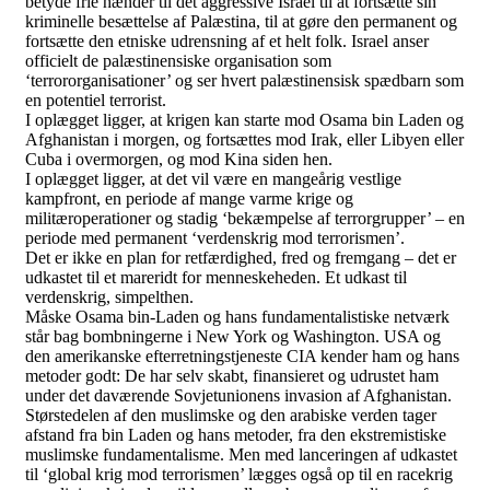
betyde frie hænder til det aggressive Israel til at fortsætte sin
kriminelle besættelse af Palæstina, til at gøre den permanent og
fortsætte den etniske udrensning af et helt folk. Israel anser
officielt de palæstinensiske organisation som
‘terrororganisationer’ og ser hvert palæstinensisk spædbarn som
en potentiel terrorist.
I oplægget ligger, at krigen kan starte mod Osama bin Laden og
Afghanistan i morgen, og fortsættes mod Irak, eller Libyen eller
Cuba i overmorgen, og mod Kina siden hen.
I oplægget ligger, at det vil være en mangeårig vestlige
kampfront, en periode af mange varme krige og
militæroperationer og stadig ‘bekæmpelse af terrorgrupper’ – en
periode med permanent ‘verdenskrig mod terrorismen’.
Det er ikke en plan for retfærdighed, fred og fremgang – det er
udkastet til et mareridt for menneskeheden. Et udkast til
verdenskrig, simpelthen.
Måske Osama bin-Laden og hans fundamentalistiske netværk
står bag bombningerne i New York og Washington. USA og
den amerikanske efterretningstjeneste CIA kender ham og hans
metoder godt: De har selv skabt, finansieret og udrustet ham
under det daværende Sovjetunionens invasion af Afghanistan.
Størstedelen af den muslimske og den arabiske verden tager
afstand fra bin Laden og hans metoder, fra den ekstremistiske
muslimske fundamentalisme. Men med lanceringen af udkastet
til ‘global krig mod terrorismen’ lægges også op til en racekrig