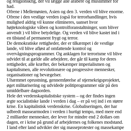
og religionskrig, der vil lægge alle arabere og muslimmer for
had.
Ofrene i Mellemøsten, Asien og den 3. verden vil blive enorme.
Ofrene i den vestlige verden (også for terrorhandlinger, hvis
mulighed aldrig vil kunne elimineres, uanset hvor
højteknologiske våben og kontrolforanstaltninger, som bliver
anvendt ) vil blive betydelige. Og verden vil blive kastet ind i
en tilstand af permanent frygt og terror.
De demokratiske rettigheder, der er tilkæmpet i de vestlige
lande, vil blive afløst af omfattende kontrol og
overvågningsprogrammer. Og anklagen for terrorisme vil blive
udvidet til at gælde alle arbejdere, der går til kamp for deres
rettigheder, alle kræfter, der bekæmper imperialismen og
kapitalismen, alle revolutionære og progressive mennesker,
organisationer og bevægelser.
Uhæmmet oprustning, gennemførelse af stjernekrigsprojektet,
øget militarisering og udvidede politiprogrammer står på den
umiddelbare dagsorden.
Hele det verdenskapitalistiske system – og der findes ingen
ægte socialistiske lande i verden i dag – er på vej ind i en større
krise. En kapitalistisk verdenskrise. Globaliseringen, der har
udbredt massearmoden i verden i hurtigt tempo, med mere end
2 milliarder mennesker, der lever for mindre end 2 dollars om
dagen, er i krise på grund af arbejdernes og folkenes modstand.
I land efter land udvikler der sig masseprotester og massekampe