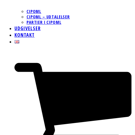
CIPOML
CIPOML – UDTALELSER
PARTIER I CIPOML
UDGIVELSER
KONTAKT