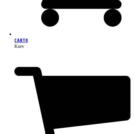
CART
0
Kurv