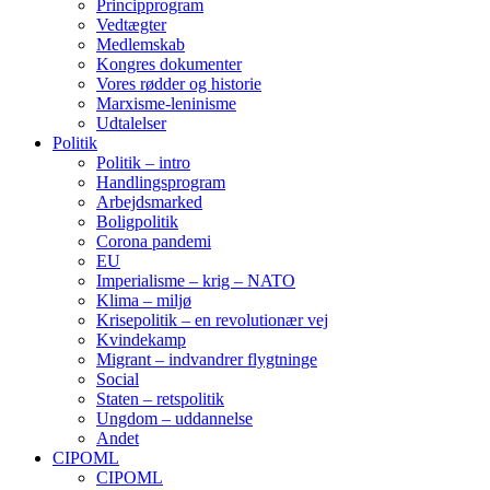
Principprogram
Vedtægter
Medlemskab
Kongres dokumenter
Vores rødder og historie
Marxisme-leninisme
Udtalelser
Politik
Politik – intro
Handlingsprogram
Arbejdsmarked
Boligpolitik
Corona pandemi
EU
Imperialisme – krig – NATO
Klima – miljø
Krisepolitik – en revolutionær vej
Kvindekamp
Migrant – indvandrer flygtninge
Social
Staten – retspolitik
Ungdom – uddannelse
Andet
CIPOML
CIPOML