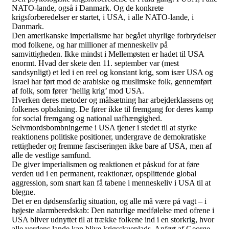
NATO-lande, også i Danmark. Og de konkrete
krigsforberedelser er startet, i USA, i alle NATO-lande, i
Danmark.
Den amerikanske imperialisme har begået uhyrlige forbrydelser
mod folkene, og har millioner af menneskeliv på
samvittigheden. Ikke mindst i Mellemøsten er hadet til USA
enormt. Hvad der skete den 11. september var (mest
sandsynligt) et led i en reel og konstant krig, som især USA og
Israel har ført mod de arabiske og muslimske folk, gennemført
af folk, som fører ‘hellig krig’ mod USA.
Hverken deres metoder og målsætning har arbejderklassens og
folkenes opbakning. De fører ikke til fremgang for deres kamp
for social fremgang og national uafhængighed.
Selvmordsbombningerne i USA tjener i stedet til at styrke
reaktionens politiske positioner, undergrave de demokratiske
rettigheder og fremme fasciseringen ikke bare af USA, men af
alle de vestlige samfund.
De giver imperialismen og reaktionen et påskud for at føre
verden ud i en permanent, reaktionær, opsplittende global
aggression, som snart kan få tabene i menneskeliv i USA til at
blegne.
Det er en dødsensfarlig situation, og alle må være på vagt – i
højeste alarmberedskab: Den naturlige medfølelse med ofrene i
USA bliver udnyttet til at trække folkene ind i en storkrig, hvor
alle verdens lande kan blive krigsskueplads. Anført af George