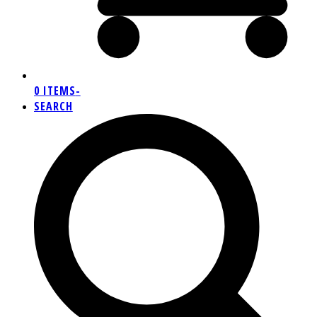
0 ITEMS
-
SEARCH