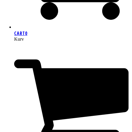
CART
0
Kurv