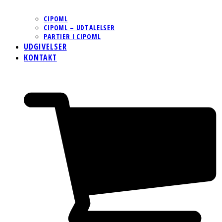
CIPOML
CIPOML – UDTALELSER
PARTIER I CIPOML
UDGIVELSER
KONTAKT