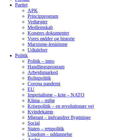
Partiet
APK
Principprogram
Vedtægter
Medlemskab
Kongres dokumenter
Vores rødder og historie
Marxisme-leninisme
Udtalelser
Politik
Politik – intro
Handlingsprogram
Arbejdsmarked
Boligpolitik
Corona pandemi
EU
Imperialisme – krig – NATO
Klima – miljø
Krisepolitik – en revolutionær vej
Kvindekamp
Migrant – indvandrer flygtninge
Social
Staten – retspolitik
Ungdom – uddannelse
Andet