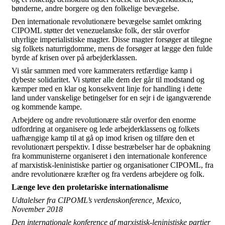
bønderne, andre borgere og den folkelige bevægelse.
Den internationale revolutionære bevægelse samlet omkring
CIPOML støtter det venezuelanske folk, der står overfor
uhyrlige imperialistiske magter. Disse magter forsøger at tilegne
sig folkets naturrigdomme, mens de forsøger at lægge den fulde
byrde af krisen over på arbejderklassen.
Vi står sammen med vore kammeraters retfærdige kamp i
dybeste solidaritet. Vi støtter alle dem der går til modstand og
kæmper med en klar og konsekvent linje for handling i dette
land under vanskelige betingelser for en sejr i de igangværende
og kommende kampe.
Arbejdere og andre revolutionære står overfor den enorme
udfordring at organisere og lede arbejderklassens og folkets
uafhængige kamp til at gå op imod krisen og tilføre den et
revolutionært perspektiv. I disse bestræbelser har de opbakning
fra kommunisterne organiseret i den internationale konference
af marxistisk-leninistiske partier og organisationer CIPOML, fra
andre revolutionære kræfter og fra verdens arbejdere og folk.
Længe leve den proletariske internationalisme
Udtalelser fra CIPOML’s verdenskonference, Mexico,
November 2018
Den internationale konference af marxistisk-leninistiske partier