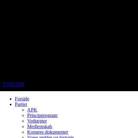
TWITTER
Forside
Partiet
APK
Principprogram
Vedtægter
Medlemskab
Kongres dokumenter
Vores rødder og historie