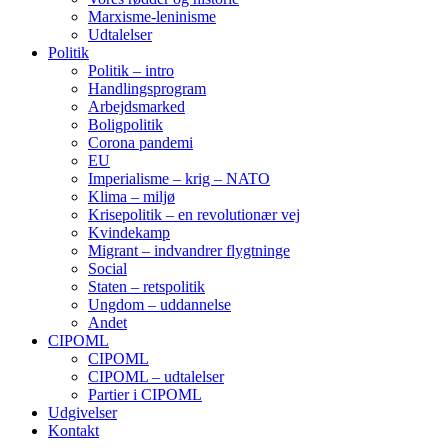
Marxisme-leninisme
Udtalelser
Politik
Politik – intro
Handlingsprogram
Arbejdsmarked
Boligpolitik
Corona pandemi
EU
Imperialisme – krig – NATO
Klima – miljø
Krisepolitik – en revolutionær vej
Kvindekamp
Migrant – indvandrer flygtninge
Social
Staten – retspolitik
Ungdom – uddannelse
Andet
CIPOML
CIPOML
CIPOML – udtalelser
Partier i CIPOML
Udgivelser
Kontakt