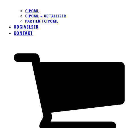
CIPOML
CIPOML – UDTALELSER
PARTIER I CIPOML
UDGIVELSER
KONTAKT