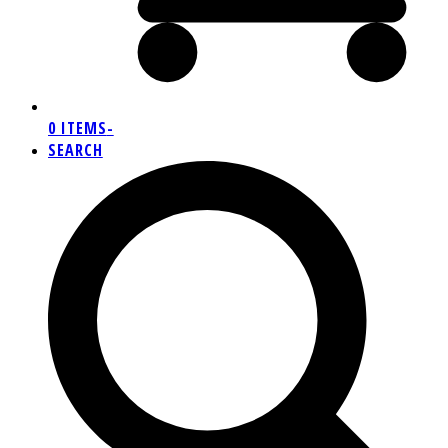
0 ITEMS
-
SEARCH