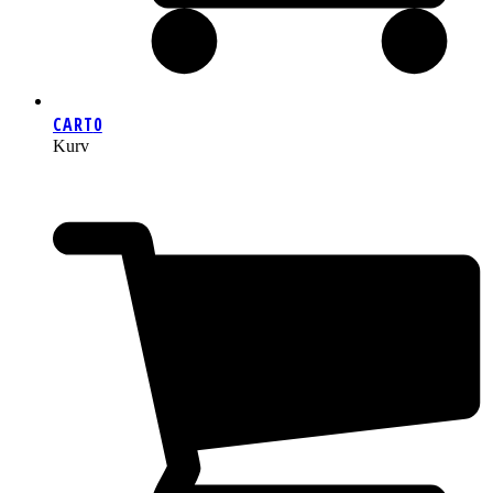
CART
0
Kurv