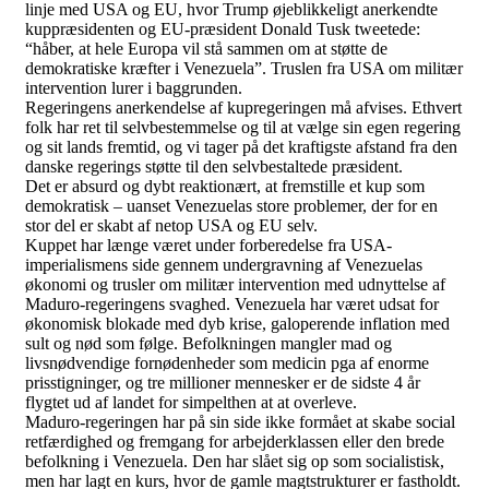
linje med USA og EU, hvor Trump øjeblikkeligt anerkendte
kuppræsidenten og EU-præsident Donald Tusk tweetede:
“håber, at hele Europa vil stå sammen om at støtte de
demokratiske kræfter i Venezuela”. Truslen fra USA om militær
intervention lurer i baggrunden.
Regeringens anerkendelse af kupregeringen må afvises. Ethvert
folk har ret til selvbestemmelse og til at vælge sin egen regering
og sit lands fremtid, og vi tager på det kraftigste afstand fra den
danske regerings støtte til den selvbestaltede præsident.
Det er absurd og dybt reaktionært, at fremstille et kup som
demokratisk – uanset Venezuelas store problemer, der for en
stor del er skabt af netop USA og EU selv.
Kuppet har længe været under forberedelse fra USA-
imperialismens side gennem undergravning af Venezuelas
økonomi og trusler om militær intervention med udnyttelse af
Maduro-regeringens svaghed. Venezuela har været udsat for
økonomisk blokade med dyb krise, galoperende inflation med
sult og nød som følge. Befolkningen mangler mad og
livsnødvendige fornødenheder som medicin pga af enorme
prisstigninger, og tre millioner mennesker er de sidste 4 år
flygtet ud af landet for simpelthen at at overleve.
Maduro-regeringen har på sin side ikke formået at skabe social
retfærdighed og fremgang for arbejderklassen eller den brede
befolkning i Venezuela. Den har slået sig op som socialistisk,
men har lagt en kurs, hvor de gamle magtstrukturer er fastholdt.