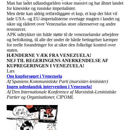
Man har ladet udlandsgælden vokse massivt og har åbnet landet
for kinesiske og russiske imperialister.
Men dette kan aldrig retfærdiggøre et kup, et kup der blot vil
lade USA- og EU-imperialisterne overtage magten i landet og
sikre sig råderet over Venezuelas store oliereserver og andre
ressourcer.
APK udtrykker sin fulde støtte til de venezuelanske arbejdere
og befolkning, til alle der under de hårde betingelser kæmper
for reelle forandringer for at sikre den folkelige kontrol over
staten.
HÆNDERNE VÆK FRA VENEZUELA!
NEJ TIL REGERINGENS ANERKENDELSE AF
KUPREGERINGEN I VENEZUELA!
Læs
Om kupforsøget i Venezuela
Af Spaniens Kommunistiske Parti (marxister-leninister)
Ingen udenlandsk intervention i Venezuela!
Af Den Internationale Konference af Marxistisk-Leninistiske
Partier og Organisationer, CIPOML