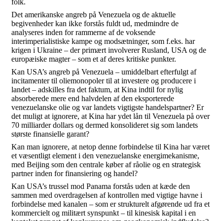
folk.
Det amerikanske angreb på Venezuela og de aktuelle
begivenheder kan ikke forstås fuldt ud, medmindre de
analyseres inden for rammerne af de voksende
interimperialistiske kampe og modsætninger, som f.eks. har
krigen i Ukraine – der primært involverer Rusland, USA og de
europæiske magter – som et af deres kritiske punkter.
Kan USA’s angreb på Venezuela – umiddelbart efterfulgt af
incitamenter til oliemonopoler til at investere og producere i
landet – adskilles fra det faktum, at Kina indtil for nylig
absorberede mere end halvdelen af den eksporterede
venezuelanske olie og var landets vigtigste handelspartner? Er
det muligt at ignorere, at Kina har ydet lån til Venezuela på over
70 milliarder dollars og dermed konsolideret sig som landets
største finansielle garant?
Kan man ignorere, at netop denne forbindelse til Kina har været
et væsentligt element i den venezuelanske energimekanisme,
med Beijing som den centrale køber af råolie og en strategisk
partner inden for finansiering og handel?
Kan USA’s trussel mod Panama forstås uden at kæde den
sammen med overdragelsen af kontrollen med vigtige havne i
forbindelse med kanalen – som er strukturelt afgørende ud fra et
kommercielt og militært synspunkt – til kinesisk kapital i en