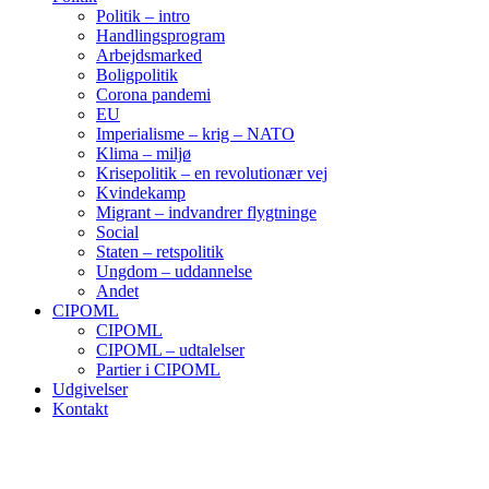
Politik – intro
Handlingsprogram
Arbejdsmarked
Boligpolitik
Corona pandemi
EU
Imperialisme – krig – NATO
Klima – miljø
Krisepolitik – en revolutionær vej
Kvindekamp
Migrant – indvandrer flygtninge
Social
Staten – retspolitik
Ungdom – uddannelse
Andet
CIPOML
CIPOML
CIPOML – udtalelser
Partier i CIPOML
Udgivelser
Kontakt