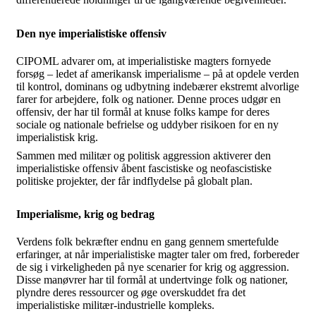
Den nye imperialistiske offensiv
CIPOML advarer om, at imperialistiske magters fornyede
forsøg – ledet af amerikansk imperialisme – på at opdele verden
til kontrol, dominans og udbytning indebærer ekstremt alvorlige
farer for arbejdere, folk og nationer. Denne proces udgør en
offensiv, der har til formål at knuse folks kampe for deres
sociale og nationale befrielse og uddyber risikoen for en ny
imperialistisk krig.
Sammen med militær og politisk aggression aktiverer den
imperialistiske offensiv åbent fascistiske og neofascistiske
politiske projekter, der får indflydelse på globalt plan.
Imperialisme, krig og bedrag
Verdens folk bekræfter endnu en gang gennem smertefulde
erfaringer, at når imperialistiske magter taler om fred, forbereder
de sig i virkeligheden på nye scenarier for krig og aggression.
Disse manøvrer har til formål at undertvinge folk og nationer,
plyndre deres ressourcer og øge overskuddet fra det
imperialistiske militær-industrielle kompleks.