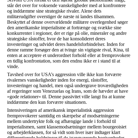
står det over for voksende vanskeligheder med at konfrontere
og inddæmme sine strategiske rivaler. Alene dets
militærudgifter overstiger de næste ni landes tilsammen.
Beskyttet af denne overvældende militære overlegenhed søger
den amerikanske imperialisme at fortrænge og svække sine
konkurrenter i regioner, der er rige på olie, mineraler og andre
strategiske råstoffer, hvor de har konsolideret deres
investeringer og udvidet deres handelsforbindelser. Inden for
denne ramme forsøger den at tvinge sin vigtigste rival, Kina, til
enten at acceptere et underordnet forhold eller at fremprovokere
en tidlig konfrontation, som den endnu ikke er i stand til at
vinde.
Tavshed over for USA’s aggression ville ikke kun forværre
rivalernes vanskeligheder inden for energi, råstoffer,
investeringer og handel, men også undergrave troværdigheden
af regeringer som Venezuelas og Irans, som de hævder at have
»gode relationer« til. Denne passivitet ville langt fra at kunne
inddæmme den kun forværre situationen.
Intensiveringen af amerikansk imperialistisk aggression
fremprovokerer samtidig en skærpelse af modsætningerne
mellem undertrykte folk og afhængige lande i forhold til
imperialismen, samt klassemodsætninger mellem bourgeoisiet
og arbejderklassen, for så vidt som hver især indtager klart
differentierede holdninger til de igangværende begivenheder.