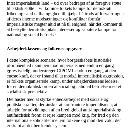
Intet imperialistisk land – ud over bedraget af at foregive støtte
til taktisk støtte – vil komme folkets kampe for demokrati,
frihed og sand uafhængighed til hjælp. På trods af forværringen
af deres interne modsætninger og konflikter formår
imperialistiske magter altid at nå til enighed, når det kommer til
at beskytte den storkapitals interesser og sabotere kampe for
national og social befrielse.
Arbejderklassens og folkenes opgaver
I dette komplekse scenarie, hvor borgerskabets historiske
uformåenhed i kampen mod imperialismen endnu en gang
gøres tydelig, understreger CIPOML endnu en gang, at den
eneste kraft, der er i stand til at modgå imperialistisk aggression,
er folkets organiserede kamp, under arbejderklassens ledelse,
for en demokratisk orden af social og national befrielse med et
socialistisk perspektiv.
Det haster med at styrke enhedsarbejdet med sociale og
politiske kræfter, der ønsker at konfrontere imperialismen; at
arbejde for udviklingen af en bred global anti-imperialistisk og
antifascistisk front; at rejse kampen mod krig, for fred og den
internationale solidaritet mellem folkene og mod den vold, der
er skabt af det herskende system.