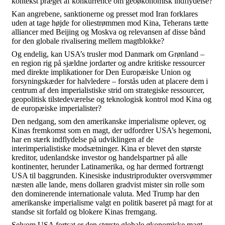
kontekst præget af konkurrence om geoøkonomisk indflydelse?
Kan angrebene, sanktionerne og presset mod Iran forklares
uden at tage højde for oliestrømmen mod Kina, Teherans tætte
alliancer med Beijing og Moskva og relevansen af disse bånd
for den globale rivalisering mellem magtblokke?
Og endelig, kan USA’s trusler mod Danmark om Grønland –
en region rig på sjældne jordarter og andre kritiske ressourcer
med direkte implikationer for Den Europæiske Union og
forsyningskæder for halvledere – forstås uden at placere dem i
centrum af den imperialistiske strid om strategiske ressourcer,
geopolitisk tilstedeværelse og teknologisk kontrol mod Kina og
de europæiske imperialister?
Den nedgang, som den amerikanske imperialisme oplever, og
Kinas fremkomst som en magt, der udfordrer USA’s hegemoni,
har en stærk indflydelse på udviklingen af de
interimperialistiske modsætninger. Kina er blevet den største
kreditor, udenlandske investor og handelspartner på alle
kontinenter, herunder Latinamerika, og har dermed fortrængt
USA til baggrunden. Kinesiske industriprodukter oversvømmer
næsten alle lande, mens dollaren gradvist mister sin rolle som
den dominerende internationale valuta. Med Trump har den
amerikanske imperialisme valgt en politik baseret på magt for at
standse sit forfald og blokere Kinas fremgang.
Selvom USA fortsat er den største globale økonomiske magt,