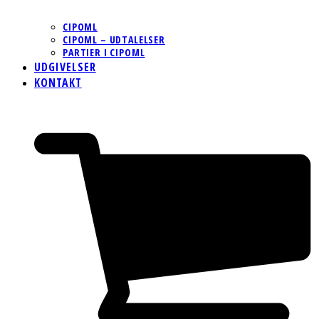
CIPOML
CIPOML – UDTALELSER
PARTIER I CIPOML
UDGIVELSER
KONTAKT