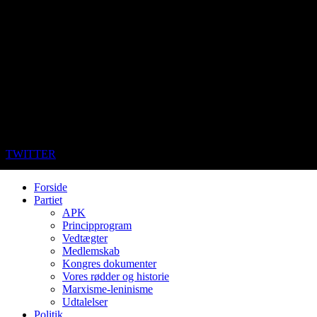
TWITTER
Forside
Partiet
APK
Principprogram
Vedtægter
Medlemskab
Kongres dokumenter
Vores rødder og historie
Marxisme-leninisme
Udtalelser
Politik