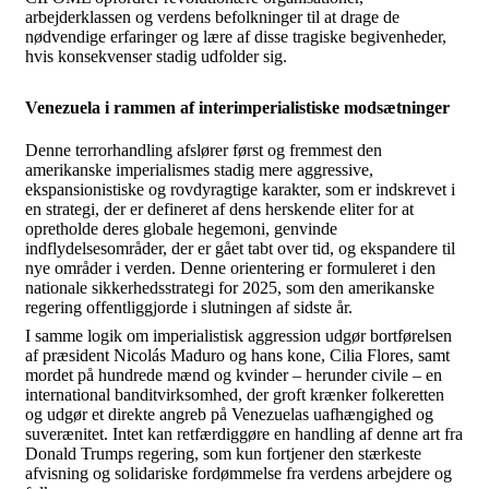
arbejderklassen og verdens befolkninger til at drage de
nødvendige erfaringer og lære af disse tragiske begivenheder,
hvis konsekvenser stadig udfolder sig.
Venezuela i rammen af interimperialistiske modsætninger
Denne terrorhandling afslører først og fremmest den
amerikanske imperialismes stadig mere aggressive,
ekspansionistiske og rovdyragtige karakter, som er indskrevet i
en strategi, der er defineret af dens herskende eliter for at
opretholde deres globale hegemoni, genvinde
indflydelsesområder, der er gået tabt over tid, og ekspandere til
nye områder i verden. Denne orientering er formuleret i den
nationale sikkerhedsstrategi for 2025, som den amerikanske
regering offentliggjorde i slutningen af sidste år.
I samme logik om imperialistisk aggression udgør bortførelsen
af præsident Nicolás Maduro og hans kone, Cilia Flores, samt
mordet på hundrede mænd og kvinder – herunder civile – en
international banditvirksomhed, der groft krænker folkeretten
og udgør et direkte angreb på Venezuelas uafhængighed og
suverænitet. Intet kan retfærdiggøre en handling af denne art fra
Donald Trumps regering, som kun fortjener den stærkeste
afvisning og solidariske fordømmelse fra verdens arbejdere og