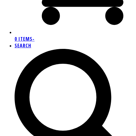
0 ITEMS
-
SEARCH