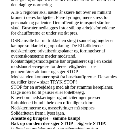
den daglige normering.
Alle 5 regioner skal næste år skære lidt over en milliard
kroner i deres budgetter. Flere fyringer, mere stress for
personale og patienter. Den offentlige transport står for
skud. Busruter nedlægges i stor stil, og arbejdsforholdene
for chaufførerne er under stærkt pres.
DSB-ansatte har nu trukket en streg i sandet og møder en
kæmpe solidaritet og opbakning. De EU-dikterede
nedskæringer, privatiseringsplaner og forringelser af
overenskomsterne møder modstand.
Kontanthjælpsmodtagerne har organiseret sig i en social
modstandsbevægelse for deres rettigheder – de
gennemfører aktioner og siger STOP.
Modstanden kommer også fra buschaufførerne. De samles
og stiller krav – siger TRYK STOP!
STOP for en arbejdsdag med alt for stramme køreplaner.
Dage uden tid til pauser eller toiletbesøg.
Kravet om nedskæringer og udliciteringer presser
forholdene i bund i hele den offentlige sektor.
Nedskæringerne og massefyringer må stoppes.
Solidariteten frem i lyset igen.
Ansatte og brugere – samme kamp!
Bak op om dem der siger STOP – Sig selv STOP!
Udtalelsen uddeles også som løbeseddel og kan