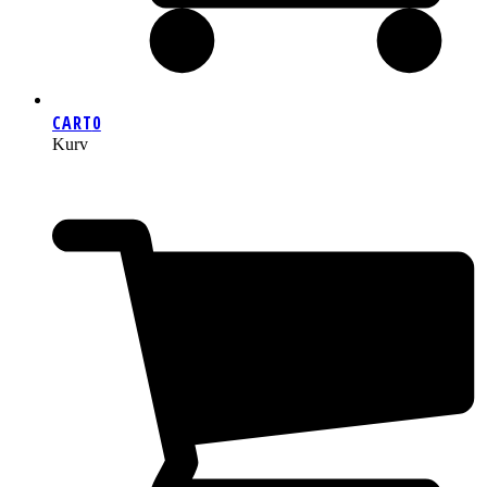
CART
0
Kurv