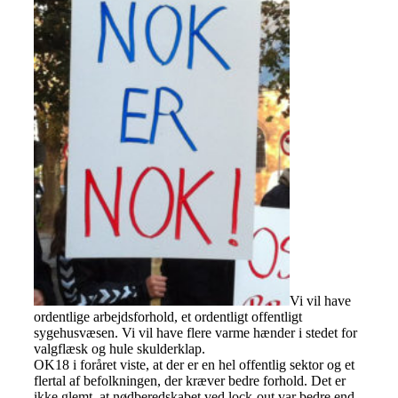
Vi vil have
ordentlige arbejdsforhold, et ordentligt offentligt
sygehusvæsen. Vi vil have flere varme hænder i stedet for
valgflæsk og hule skulderklap.
OK18 i foråret viste, at der er en hel offentlig sektor og et
flertal af befolkningen, der kræver bedre forhold. Det er
ikke glemt, at nødberedskabet ved lock-out var bedre end