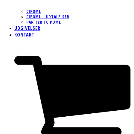
CIPOML
CIPOML – UDTALELSER
PARTIER I CIPOML
UDGIVELSER
KONTAKT