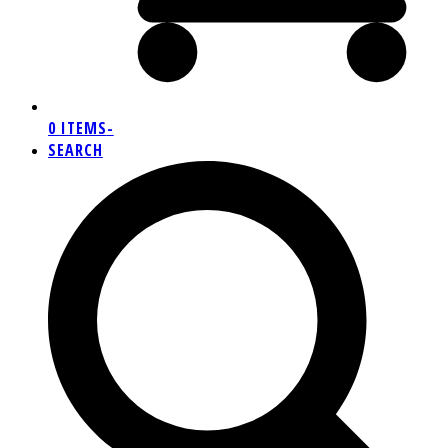
0 ITEMS
-
SEARCH