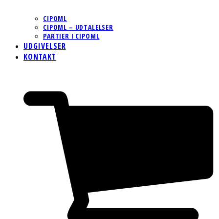
CIPOML
CIPOML – UDTALELSER
PARTIER I CIPOML
UDGIVELSER
KONTAKT