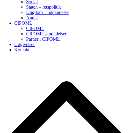
Social
Staten – retspolitik
Ungdom – uddannelse
Andet
CIPOML
CIPOML
CIPOML – udtalelser
Partier i CIPOML
Udgivelser
Kontakt