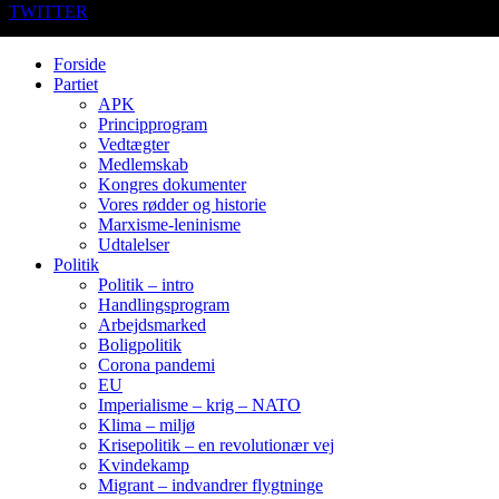
TWITTER
Forside
Partiet
APK
Principprogram
Vedtægter
Medlemskab
Kongres dokumenter
Vores rødder og historie
Marxisme-leninisme
Udtalelser
Politik
Politik – intro
Handlingsprogram
Arbejdsmarked
Boligpolitik
Corona pandemi
EU
Imperialisme – krig – NATO
Klima – miljø
Krisepolitik – en revolutionær vej
Kvindekamp
Migrant – indvandrer flygtninge