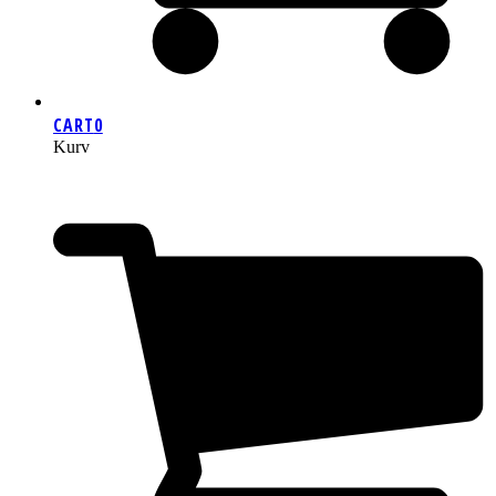
CART
0
Kurv