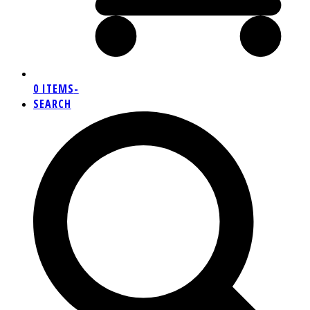
0 ITEMS
-
SEARCH