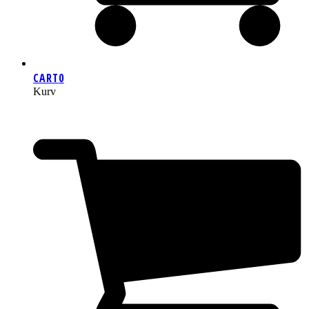
CART
0
Kurv