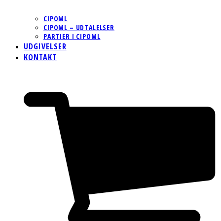
CIPOML
CIPOML – UDTALELSER
PARTIER I CIPOML
UDGIVELSER
KONTAKT