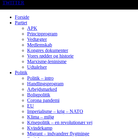
TWITTER
Forside
Partiet
APK
Principprogram
Vedtægter
Medlemskab
Kongres dokumenter
Vores rødder og historie
Marxisme-leninisme
Udtalelser
Politik
Politik – intro
Handlingsprogram
Arbejdsmarked
Boligpolitik
Corona pandemi
EU
Imperialisme – krig – NATO
Klima – miljø
Krisepolitik – en revolutionær vej
Kvindekamp
Migrant – indvandrer flygtninge