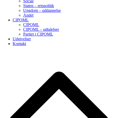
Social
Staten – retspolitik
Ungdom – uddannelse
Andet
CIPOML
CIPOML
CIPOML – udtalelser
Partier i CIPOML
Udgivelser
Kontakt