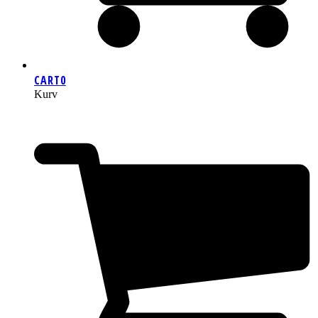
CART
0
Kurv