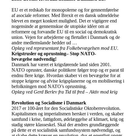
EU er et redskab for monopolerne og for gennemførelse
af asociale reformer. Med Brexit er en dansk udmeldelse
blevet en meget konkret mulighed. Det er vigtigere end
nogensinde at gennemskue de utopiske idéer om at
reformere og forvandle EU til en social og demokratisk
union. Vejen for arbejderne og flertallet i Danmark og de
andre medlemslande hedder ud …
Oplæg ved repræsentant fra Folkebevægelsen mod EU.
Krigstrusler og oprustning– Stop NATO-
bevægelse nødvendig!
Danmark har været et krigsførende land siden 2001.
NATO opruster, danske politikere følger trop og er parat til
endnu flere krige. Hvordan skaber vi en bevægelse for at
stoppe krigene og afvise krigsplanerne og en mobilisering i
befolkningen mod NATO’s oprustning.
Oplæg ved Gerd Berlev fra Tid til fred – Aktiv mod krig
Revolution og Socialisme i Danmark
2017 er 100-året for den Socialistiske Oktoberrevolution.
Kapitalismen og imperialismen hersker i verden, og skaber
samfund i krise, fattigdom, ødelæggelse af klimaet, krig og
stadig større klasseskel. Skal der ændres grundlæggende
på dette er et socialistisk samfundssystem nødvendigt, og
at skabe dette kræver en revolution, dvs et egentligt opgør