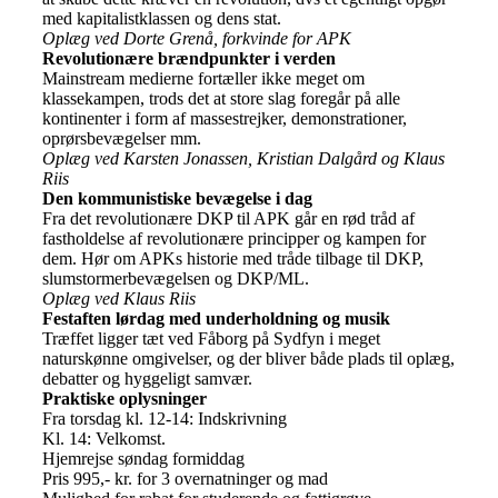
med kapitalistklassen og dens stat.
Oplæg ved Dorte Grenå, forkvinde for APK
Revolutionære brændpunkter i verden
Mainstream medierne fortæller ikke meget om
klassekampen, trods det at store slag foregår på alle
kontinenter i form af massestrejker, demonstrationer,
oprørsbevægelser mm.
Oplæg ved Karsten Jonassen, Kristian Dalgård og Klaus
Riis
Den kommunistiske bevægelse i dag
Fra det revolutionære DKP til APK går en rød tråd af
fastholdelse af revolutionære principper og kampen for
dem. Hør om APKs historie med tråde tilbage til DKP,
slumstormerbevægelsen og DKP/ML.
Oplæg ved Klaus Riis
Festaften lørdag med underholdning og musik
Træffet ligger tæt ved Fåborg på Sydfyn i meget
naturskønne omgivelser, og der bliver både plads til oplæg,
debatter og hyggeligt samvær.
Praktiske oplysninger
Fra torsdag kl. 12-14: Indskrivning
Kl. 14: Velkomst.
Hjemrejse søndag formiddag
Pris 995,- kr. for 3 overnatninger og mad