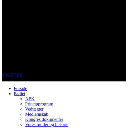
TWITTER
Forside
Partiet
APK
Principprogram
Vedtægter
Medlemskab
Kongres dokumenter
Vores rødder og historie