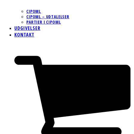
CIPOML
CIPOML – UDTALELSER
PARTIER I CIPOML
UDGIVELSER
KONTAKT