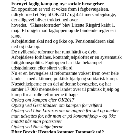
Fornyet faglig kamp og nye sociale bevægelser
En opposition er ved at vokse frem i fagbevægelsen,
udtrykt med et Nej til OK2017 og 42-timers arbejdsuge,
der alligevel bliver trukket ned over
hovedet. ‘Klasseforræder’ blev Lizette Risgård kaldt 1.
maj. Et opgør mod fagtoppen og de bindende regler er i
gang.
Arbejdstiden skal ned og ikke op. Pensionsalderen skal
ned og ikke op.
De nyliberale reformer har ramt hårdt og dybt.
Arbejdsløse forhånes, kontanthjælpsloftet er en systematisk
fattigdomspolitik. Fagtoppen har ikke bekæmpet
udstødningen eller sikret velfærd.
Nu er en bevægelse af reformramte vokset frem over hele
landet – med aktioner, praktisk hjælp og solidarisk kamp.
Næstehjælperne er en del af denne bevægelse, og har
samler 17.000 mennesker landet over til praktisk hjælp og
kamp for at rulle reformerne tilbage
Oplæg om kampen efter OK2017
Oplæg ved Gert Madsen om kampen for velfærd
Oplæg ved Line Lazarus
om de angreb fra stat og medier
man udsættes for, når man er på kontanthjælp – og ikke
mindst når man protesterer
Oplæg ved Næstehjælperne
Efter Brexit: Hvordan kommer Danmark ud?