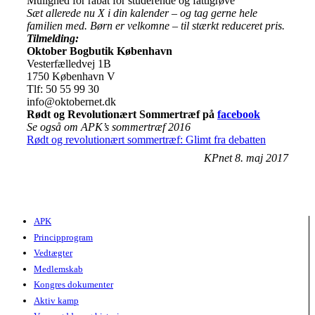
Mulighed for rabat for studerende og fattigrøve
Sæt allerede nu X i din kalender – og tag gerne hele
familien med. Børn er velkomne – til stærkt reduceret pris.
Tilmelding:
Oktober Bogbutik København
Vesterfælledvej 1B
1750 København V
Tlf: 50 55 99 30
info@oktobernet.dk
Rødt og Revolutionært Sommertræf på
facebook
Se også om APK’s sommertræf 2016
Rødt og revolutionært sommertræf: Glimt fra debatten
KPnet 8. maj 2017
APK
Principprogram
Vedtægter
Medlemskab
Kongres dokumenter
Aktiv kamp