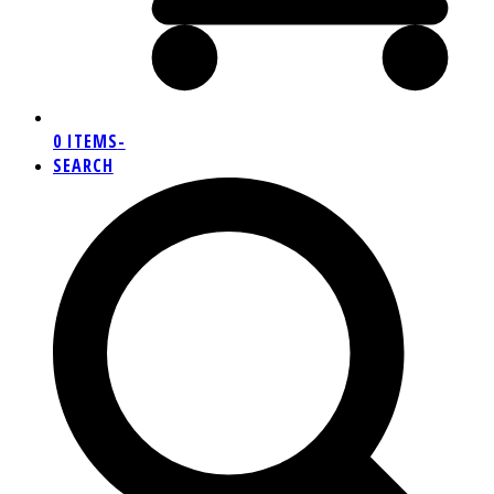
0 ITEMS
-
SEARCH