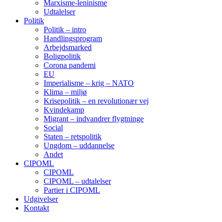
Marxisme-leninisme
Udtalelser
Politik
Politik – intro
Handlingsprogram
Arbejdsmarked
Boligpolitik
Corona pandemi
EU
Imperialisme – krig – NATO
Klima – miljø
Krisepolitik – en revolutionær vej
Kvindekamp
Migrant – indvandrer flygtninge
Social
Staten – retspolitik
Ungdom – uddannelse
Andet
CIPOML
CIPOML
CIPOML – udtalelser
Partier i CIPOML
Udgivelser
Kontakt