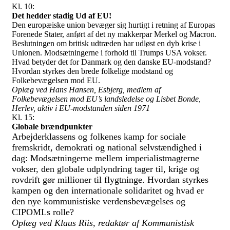
Kl. 10:
Det hedder stadig Ud af EU!
Den europæiske union bevæger sig hurtigt i retning af Europas
Forenede Stater, anført af det ny makkerpar Merkel og Macron.
Beslutningen om britisk udtræden har udløst en dyb krise i
Unionen. Modsætningerne i forhold til Trumps USA vokser.
Hvad betyder det for Danmark og den danske EU-modstand?
Hvordan styrkes den brede folkelige modstand og
Folkebevægelsen mod EU.
Oplæg ved Hans Hansen, Esbjerg, medlem af
Folkebevægelsen mod EU’s landsledelse og Lisbet Bonde,
Herlev, aktiv i EU-modstanden siden 1971
Kl. 15:
Globale brændpunkter
Arbejderklassens og folkenes kamp for sociale
fremskridt, demokrati og national selvstændighed i
dag: Modsætningerne mellem imperialistmagterne
vokser, den globale udplyndring tager til, krige og
rovdrift gør millioner til flygtninge. Hvordan styrkes
kampen og den internationale solidaritet og hvad er
den nye kommunistiske verdensbevægelses og
CIPOMLs rolle?
Oplæg ved Klaus Riis, redaktør af Kommunistisk