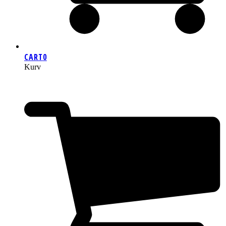
CART
0
Kurv