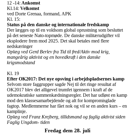
12 -14:
Ankomst
Kl.14:
Velkomst
ved Dorte Grenaa, formand, APK
Kl. 15:
Status på den danske og internationale fredskamp
Der lægges op til en voldsom global oprustning som besluttet
på det seneste Nato-topmøde. De danske militærudgifter vil
eksplodere frem mod 2025. Det skal betales med flere
nedskæringer
Oplæg ved Gerd Berlev fra Tid til fred/Aktiv mod krig,
mangeårig aktivist og en hovedkraft i den danske
krigsmodstand
Kl. 19
Efter OK2017: Det nye opsving i arbejdspladsernes kamp
Selvom store faggrupper sagde Nej til det ringe resultat af
OK2017 blev det alligevel trumfet igennem i kraft af de
udemokratiske sammenkædningsregler. Det har udløst en kamp
mod den klassesamarbejdende og alt for kompromisglade
fagtop. Medlemmerne har fået nok og vil se en anden kurs – en
kamplinje.
Oplæg ved
Franz Krejberg, tillidsmand og faglig aktivist siden
Faglig Ungdom- tiden
Fredag dem 28. juli