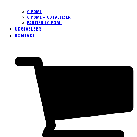
CIPOML
CIPOML – UDTALELSER
PARTIER I CIPOML
UDGIVELSER
KONTAKT