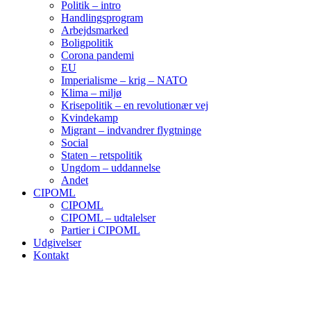
Politik – intro
Handlingsprogram
Arbejdsmarked
Boligpolitik
Corona pandemi
EU
Imperialisme – krig – NATO
Klima – miljø
Krisepolitik – en revolutionær vej
Kvindekamp
Migrant – indvandrer flygtninge
Social
Staten – retspolitik
Ungdom – uddannelse
Andet
CIPOML
CIPOML
CIPOML – udtalelser
Partier i CIPOML
Udgivelser
Kontakt