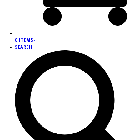
0 ITEMS
-
SEARCH