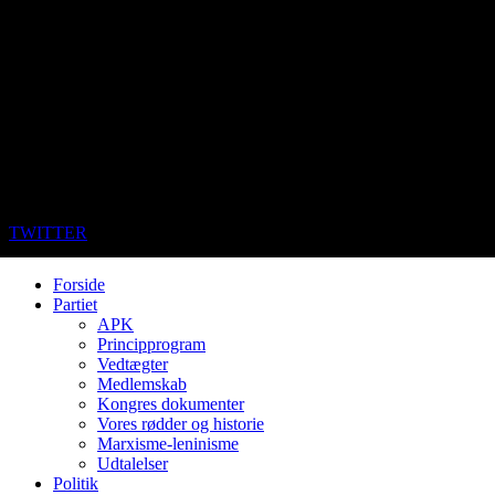
TWITTER
Forside
Partiet
APK
Principprogram
Vedtægter
Medlemskab
Kongres dokumenter
Vores rødder og historie
Marxisme-leninisme
Udtalelser
Politik