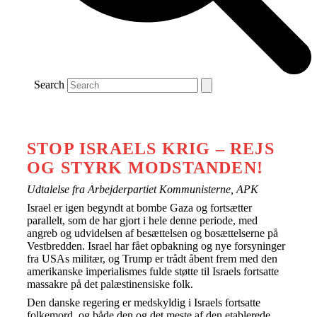
Search
STOP ISRAELS KRIG – REJS
OG STYRK MODSTANDEN!
Udtalelse fra Arbejderpartiet Kommunisterne, APK
Israel er igen begyndt at bombe Gaza og fortsætter
parallelt, som de har gjort i hele denne periode, med
angreb og udvidelsen af besættelsen og bosættelserne på
Vestbredden. Israel har fået opbakning og nye forsyninger
fra USAs militær, og Trump er trådt åbent frem med den
amerikanske imperialismes fulde støtte til Israels fortsatte
massakre på det palæstinensiske folk.
Den danske regering er medskyldig i Israels fortsatte
folkemord, og både den og det meste af den etablerede