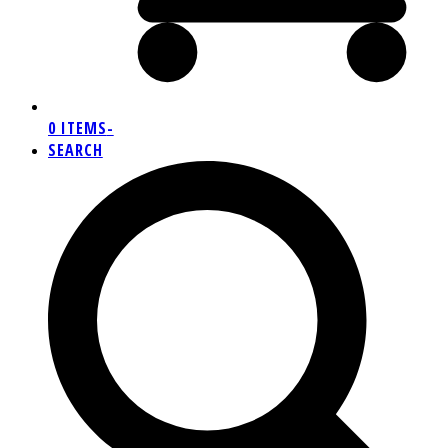
0 ITEMS
-
SEARCH