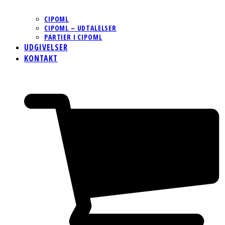
CIPOML
CIPOML – UDTALELSER
PARTIER I CIPOML
UDGIVELSER
KONTAKT