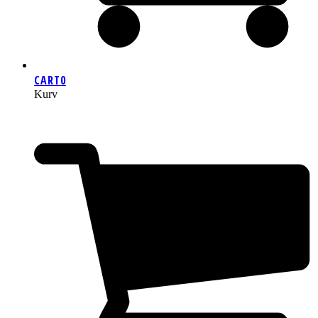
CART
0
Kurv