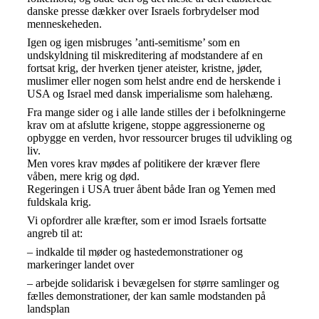
danske presse dækker over Israels forbrydelser mod
menneskeheden.
Igen og igen misbruges ’anti-semitisme’ som en
undskyldning til miskreditering af modstandere af en
fortsat krig, der hverken tjener ateister, kristne, jøder,
muslimer eller nogen som helst andre end de herskende i
USA og Israel med dansk imperialisme som halehæng.
Fra mange sider og i alle lande stilles der i befolkningerne
krav om at afslutte krigene, stoppe aggressionerne og
opbygge en verden, hvor ressourcer bruges til udvikling og
liv.
Men vores krav mødes af politikere der kræver flere
våben, mere krig og død.
Regeringen i USA truer åbent både Iran og Yemen med
fuldskala krig.
Vi opfordrer alle kræfter, som er imod Israels fortsatte
angreb til at:
– indkalde til møder og hastedemonstrationer og
markeringer landet over
– arbejde solidarisk i bevægelsen for større samlinger og
fælles demonstrationer, der kan samle modstanden på
landsplan