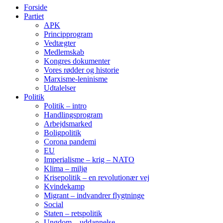
Forside
Partiet
APK
Principprogram
Vedtægter
Medlemskab
Kongres dokumenter
Vores rødder og historie
Marxisme-leninisme
Udtalelser
Politik
Politik – intro
Handlingsprogram
Arbejdsmarked
Boligpolitik
Corona pandemi
EU
Imperialisme – krig – NATO
Klima – miljø
Krisepolitik – en revolutionær vej
Kvindekamp
Migrant – indvandrer flygtninge
Social
Staten – retspolitik
Ungdom – uddannelse