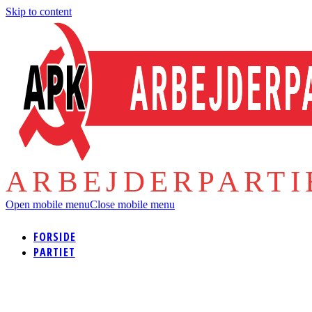
Skip to content
ARBEJDERPART
Open mobile menu
Close mobile menu
FORSIDE
PARTIET