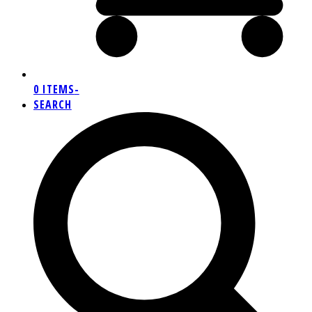
0 ITEMS
-
SEARCH