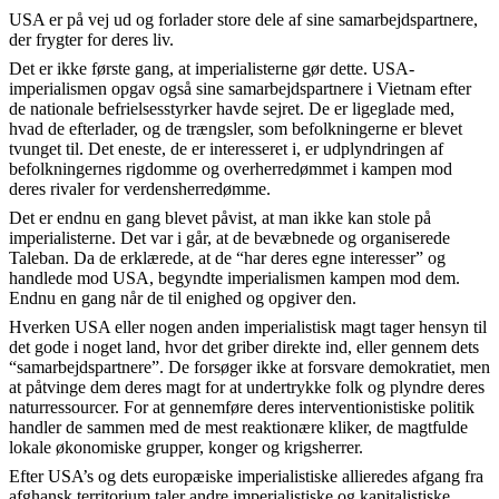
USA er på vej ud og forlader store dele af sine samarbejdspartnere,
der frygter for deres liv.
Det er ikke første gang, at imperialisterne gør dette. USA-
imperialismen opgav også sine samarbejdspartnere i Vietnam efter
de nationale befrielsesstyrker havde sejret. De er ligeglade med,
hvad de efterlader, og de trængsler, som befolkningerne er blevet
tvunget til. Det eneste, de er interesseret i, er udplyndringen af
befolkningernes rigdomme og overherredømmet i kampen mod
deres rivaler for verdensherredømme.
Det er endnu en gang blevet påvist, at man ikke kan stole på
imperialisterne. Det var i går, at de bevæbnede og organiserede
Taleban. Da de erklærede, at de “har deres egne interesser” og
handlede mod USA, begyndte imperialismen kampen mod dem.
Endnu en gang når de til enighed og opgiver den.
Hverken USA eller nogen anden imperialistisk magt tager hensyn til
det gode i noget land, hvor det griber direkte ind, eller gennem dets
“samarbejdspartnere”. De forsøger ikke at forsvare demokratiet, men
at påtvinge dem deres magt for at undertrykke folk og plyndre deres
naturressourcer. For at gennemføre deres interventionistiske politik
handler de sammen med de mest reaktionære kliker, de magtfulde
lokale økonomiske grupper, konger og krigsherrer.
Efter USA’s og dets europæiske imperialistiske allieredes afgang fra
afghansk territorium taler andre imperialistiske og kapitalistiske