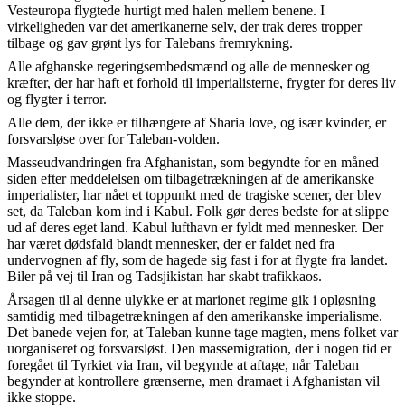
Vesteuropa flygtede hurtigt med halen mellem benene. I
virkeligheden var det amerikanerne selv, der trak deres tropper
tilbage og gav grønt lys for Talebans fremrykning.
Alle afghanske regeringsembedsmænd og alle de mennesker og
kræfter, der har haft et forhold til imperialisterne, frygter for deres liv
og flygter i terror.
Alle dem, der ikke er tilhængere af Sharia love, og især kvinder, er
forsvarsløse over for Taleban-volden.
Masseudvandringen fra Afghanistan, som begyndte for en måned
siden efter meddelelsen om tilbagetrækningen af de amerikanske
imperialister, har nået et toppunkt med de tragiske scener, der blev
set, da Taleban kom ind i Kabul. Folk gør deres bedste for at slippe
ud af deres eget land. Kabul lufthavn er fyldt med mennesker. Der
har været dødsfald blandt mennesker, der er faldet ned fra
undervognen af fly, som de hagede sig fast i for at flygte fra landet.
Biler på vej til Iran og Tadsjikistan har skabt trafikkaos.
Årsagen til al denne ulykke er at marionet regime gik i opløsning
samtidig med tilbagetrækningen af den amerikanske imperialisme.
Det banede vejen for, at Taleban kunne tage magten, mens folket var
uorganiseret og forsvarsløst. Den massemigration, der i nogen tid er
foregået til Tyrkiet via Iran, vil begynde at aftage, når Taleban
begynder at kontrollere grænserne, men dramaet i Afghanistan vil
ikke stoppe.