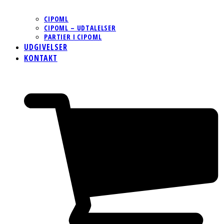
CIPOML
CIPOML – UDTALELSER
PARTIER I CIPOML
UDGIVELSER
KONTAKT