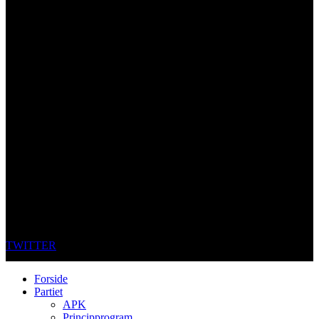
TWITTER
Forside
Partiet
APK
Principprogram