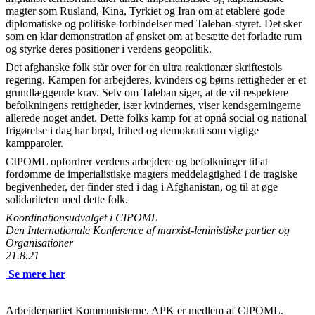
magter som Rusland, Kina, Tyrkiet og Iran om at etablere gode
diplomatiske og politiske forbindelser med Taleban-styret. Det sker
som en klar demonstration af ønsket om at besætte det forladte rum
og styrke deres positioner i verdens geopolitik.
Det afghanske folk står over for en ultra reaktionær skriftestols
regering. Kampen for arbejderes, kvinders og børns rettigheder er et
grundlæggende krav. Selv om Taleban siger, at de vil respektere
befolkningens rettigheder, især kvindernes, viser kendsgerningerne
allerede noget andet. Dette folks kamp for at opnå social og national
frigørelse i dag har brød, frihed og demokrati som vigtige
kampparoler.
CIPOML opfordrer verdens arbejdere og befolkninger til at
fordømme de imperialistiske magters meddelagtighed i de tragiske
begivenheder, der finder sted i dag i Afghanistan, og til at øge
solidariteten med dette folk.
Koordinationsudvalget i CIPOML
Den Internationale Konference af marxist-leninistiske partier og
Organisationer
21.8.21
Se mere her
Arbejderpartiet Kommunisterne, APK er medlem af CIPOML.