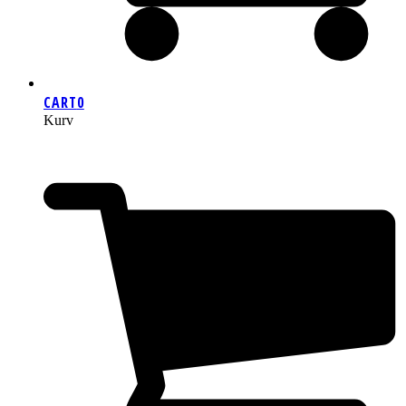
CART
0
Kurv