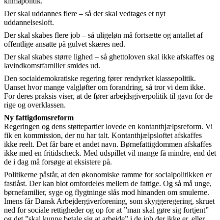
klimapolitik.
Der skal uddannes flere – så der skal vedtages et nyt
uddannelsesloft.
Der skal skabes flere job – så uligeløn må fortsætte og antallet af
offentlige ansatte på gulvet skæres ned.
Der skal skabes større lighed – så ghettoloven skal ikke afskaffes og
lavindkomstfamilier smides ud.
Den socialdemokratiske regering fører rendyrket klassepolitik.
Uanset hvor mange valgløfter om forandring, så tror vi dem ikke.
For deres praksis viser, at de fører arbejdsgiverpolitik til gavn for de
rige og overklassen.
Ny fattigdomsreform
Regeringen og dens støttepartier lovede en kontanthjælpsreform. Vi
fik en kommission, der nu har talt. Kontanthjælpsloftet afskaffes
ikke reelt. Det får bare et andet navn. Børnefattigdommen afskaffes
ikke med en fritidscheck. Med udspillet vil mange få mindre, end det
de i dag må forsøge at eksistere på.
Politikerne påstår, at den økonomiske ramme for socialpolitikken er
fastlåst. Der kan blot omfordeles mellem de fattige. Og så må unge,
børnefamilier, syge og flygtninge slås mod hinanden om smulerne.
Imens får Dansk Arbejdergiverforening, som skyggeregering, skruet
ned for sociale rettigheder og op for at ”man skal gøre sig fortjent”
og det ”skal kunne betale sig at arbejde” i de job der ikke er, eller