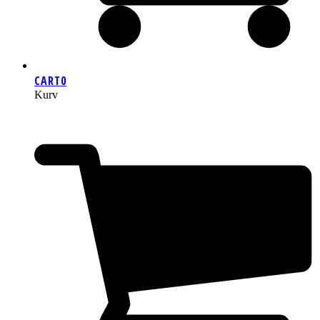
CART
0
Kurv