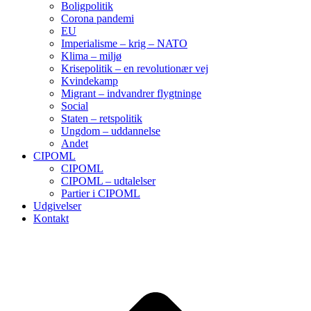
Boligpolitik
Corona pandemi
EU
Imperialisme – krig – NATO
Klima – miljø
Krisepolitik – en revolutionær vej
Kvindekamp
Migrant – indvandrer flygtninge
Social
Staten – retspolitik
Ungdom – uddannelse
Andet
CIPOML
CIPOML
CIPOML – udtalelser
Partier i CIPOML
Udgivelser
Kontakt