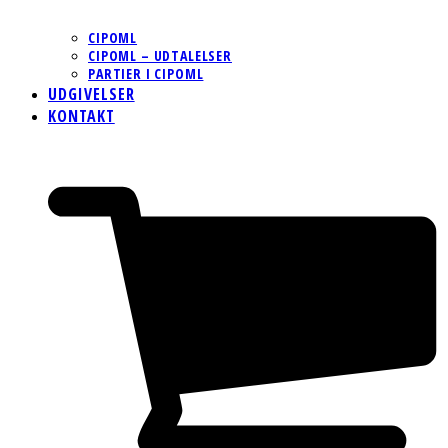
CIPOML
CIPOML – UDTALELSER
PARTIER I CIPOML
UDGIVELSER
KONTAKT