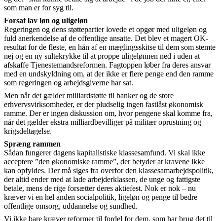
som man er for syg til.
Forsat lav løn og uligeløn
Regeringen og dens støttepartier lovede et opgør med uligeløn og
fuld anerkendelse af de offentlige ansatte. Det blev et magert OK-
resultat for de fleste, en hån af en mæglingsskitse til dem som stemte
nej og en ny sultekrykke til at proppe uligelønnen ned i uden at
afskaffe Tjenestemandsreformen. Fagtoppen løber fra deres ansvar
med en undskyldning om, at der ikke er flere penge end den ramme
som regeringen og arbejdsgiverne har sat.
Men når det gælder milliardstøtte til banker og de store
erhvervsvirksomheder, er der pludselig ingen fastlåst økonomisk
ramme. Der er ingen diskussion om, hvor pengene skal komme fra,
når det gælder ekstra milliardbevilliger på militær oprustning og
krigsdeltagelse.
Spræng rammen
Sådan fungerer dagens kapitalistiske klassesamfund. Vi skal ikke
acceptere ”den økonomiske ramme”, der betyder at kravene ikke
kan opfyldes. Der må siges fra overfor den klassesamarbejdspolitik,
der altid ender med at lade arbejderklassen, de unge og fattigste
betale, mens de rige forsætter deres aktiefest. Nok er nok – nu
kræver vi en hel anden socialpolitik, ligeløn og penge til bedre
offentlige omsorg, uddannelse og sundhed.
Vi ikke bare kræver reformer til fordel for dem, som har brug det til