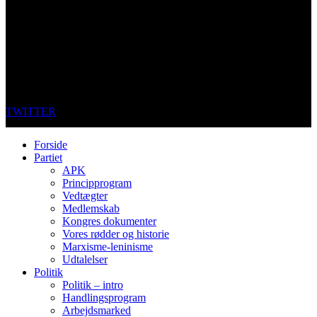
TWITTER
Forside
Partiet
APK
Principprogram
Vedtægter
Medlemskab
Kongres dokumenter
Vores rødder og historie
Marxisme-leninisme
Udtalelser
Politik
Politik – intro
Handlingsprogram
Arbejdsmarked