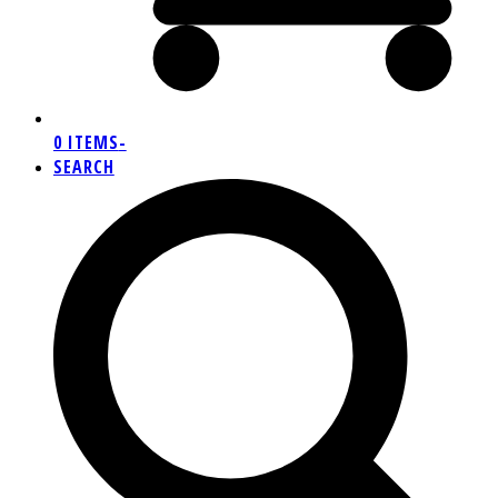
0 ITEMS
-
SEARCH