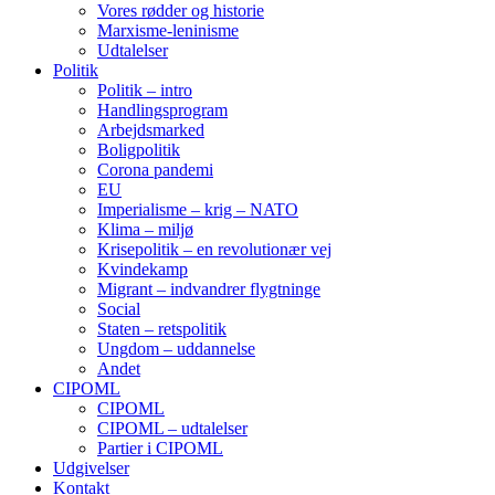
Vores rødder og historie
Marxisme-leninisme
Udtalelser
Politik
Politik – intro
Handlingsprogram
Arbejdsmarked
Boligpolitik
Corona pandemi
EU
Imperialisme – krig – NATO
Klima – miljø
Krisepolitik – en revolutionær vej
Kvindekamp
Migrant – indvandrer flygtninge
Social
Staten – retspolitik
Ungdom – uddannelse
Andet
CIPOML
CIPOML
CIPOML – udtalelser
Partier i CIPOML
Udgivelser
Kontakt