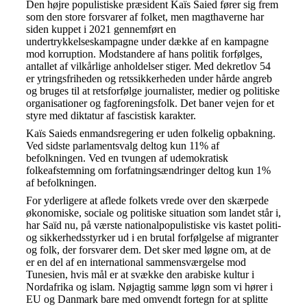
Den højre populistiske præsident Kaïs Saied fører sig frem
som den store forsvarer af folket, men magthaverne har
siden kuppet i 2021 gennemført en
undertrykkelseskampagne under dække af en kampagne
mod korruption. Modstandere af hans politik forfølges,
antallet af vilkårlige anholdelser stiger. Med dekretlov 54
er ytringsfriheden og retssikkerheden under hårde angreb
og bruges til at retsforfølge journalister, medier og politiske
organisationer og fagforeningsfolk. Det baner vejen for et
styre med diktatur af fascistisk karakter.
Kaïs Saieds enmandsregering er uden folkelig opbakning.
Ved sidste parlamentsvalg deltog kun 11% af
befolkningen. Ved en tvungen af udemokratisk
folkeafstemning om forfatningsændringer deltog kun 1%
af befolkningen.
For yderligere at aflede folkets vrede over den skærpede
økonomiske, sociale og politiske situation som landet står i,
har Saïd nu, på værste nationalpopulistiske vis kastet politi-
og sikkerhedsstyrker ud i en brutal forfølgelse af migranter
og folk, der forsvarer dem. Det sker med løgne om, at de
er en del af en international sammensværgelse mod
Tunesien, hvis mål er at svække den arabiske kultur i
Nordafrika og islam. Nøjagtig samme løgn som vi hører i
EU og Danmark bare med omvendt fortegn for at splitte