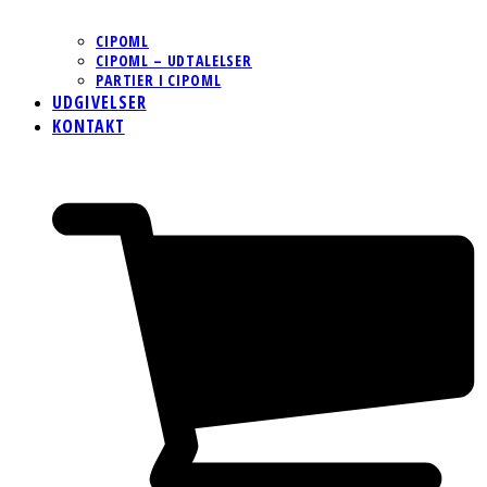
CIPOML
CIPOML – UDTALELSER
PARTIER I CIPOML
UDGIVELSER
KONTAKT