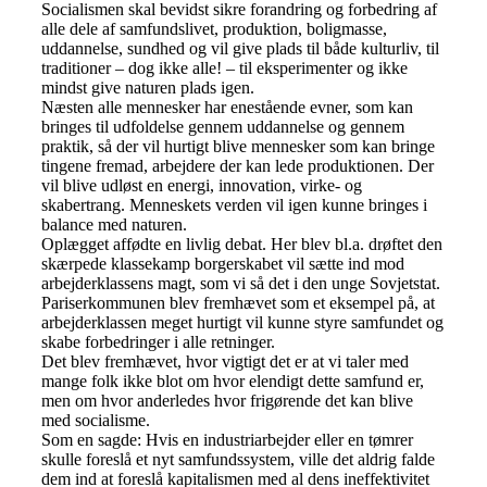
Socialismen skal bevidst sikre forandring og forbedring af
alle dele af samfundslivet, produktion, boligmasse,
uddannelse, sundhed og vil give plads til både kulturliv, til
traditioner – dog ikke alle! – til eksperimenter og ikke
mindst give naturen plads igen.
Næsten alle mennesker har enestående evner, som kan
bringes til udfoldelse gennem uddannelse og gennem
praktik, så der vil hurtigt blive mennesker som kan bringe
tingene fremad, arbejdere der kan lede produktionen. Der
vil blive udløst en energi, innovation, virke- og
skabertrang. Menneskets verden vil igen kunne bringes i
balance med naturen.
Oplægget affødte en livlig debat. Her blev bl.a. drøftet den
skærpede klassekamp borgerskabet vil sætte ind mod
arbejderklassens magt, som vi så det i den unge Sovjetstat.
Pariserkommunen blev fremhævet som et eksempel på, at
arbejderklassen meget hurtigt vil kunne styre samfundet og
skabe forbedringer i alle retninger.
Det blev fremhævet, hvor vigtigt det er at vi taler med
mange folk ikke blot om hvor elendigt dette samfund er,
men om hvor anderledes hvor frigørende det kan blive
med socialisme.
Som en sagde: Hvis en industriarbejder eller en tømrer
skulle foreslå et nyt samfundssystem, ville det aldrig falde
dem ind at foreslå kapitalismen med al dens ineffektivitet