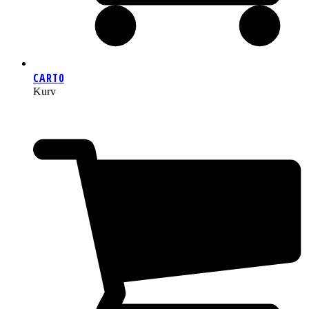
CART
0
Kurv