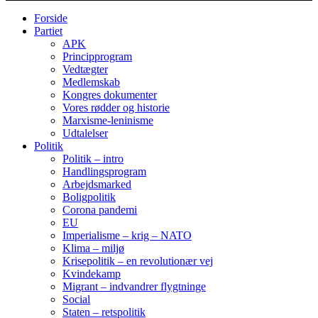
Forside
Partiet
APK
Principprogram
Vedtægter
Medlemskab
Kongres dokumenter
Vores rødder og historie
Marxisme-leninisme
Udtalelser
Politik
Politik – intro
Handlingsprogram
Arbejdsmarked
Boligpolitik
Corona pandemi
EU
Imperialisme – krig – NATO
Klima – miljø
Krisepolitik – en revolutionær vej
Kvindekamp
Migrant – indvandrer flygtninge
Social
Staten – retspolitik