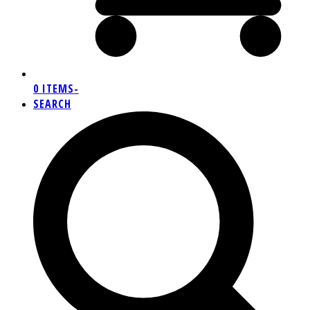
0 ITEMS
-
SEARCH