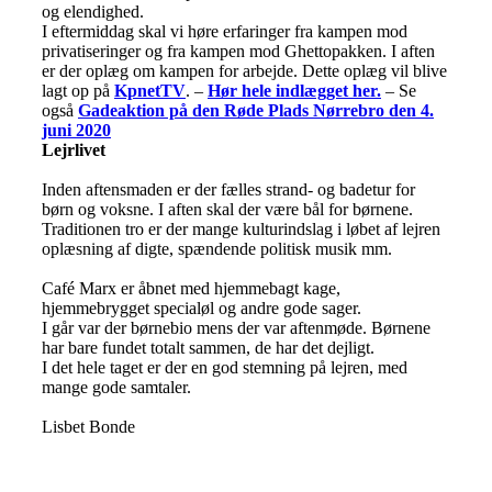
og elendighed.
I eftermiddag skal vi høre erfaringer fra kampen mod
privatiseringer og fra kampen mod Ghettopakken. I aften
er der oplæg om kampen for arbejde. Dette oplæg vil blive
lagt op på
KpnetTV
. –
Hør hele indlægget her.
– Se
også
Gadeaktion på den Røde Plads Nørrebro den 4.
juni 2020
Lejrlivet
Inden aftensmaden er der fælles strand- og badetur for
børn og voksne. I aften skal der være bål for børnene.
Traditionen tro er der mange kulturindslag i løbet af lejren
oplæsning af digte, spændende politisk musik mm.
Café Marx er åbnet med hjemmebagt kage,
hjemmebrygget specialøl og andre gode sager.
I går var der børnebio mens der var aftenmøde. Børnene
har bare fundet totalt sammen, de har det dejligt.
I det hele taget er der en god stemning på lejren, med
mange gode samtaler.
Lisbet Bonde