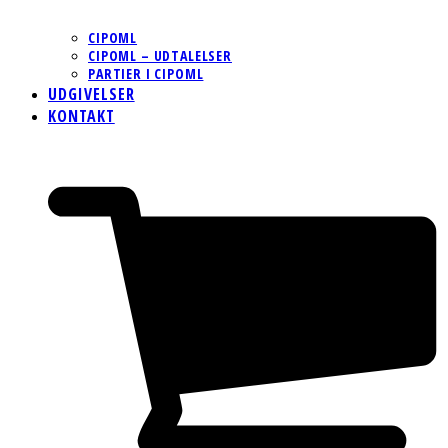
CIPOML
CIPOML – UDTALELSER
PARTIER I CIPOML
UDGIVELSER
KONTAKT