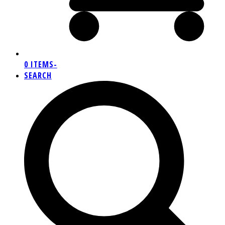
0 ITEMS
-
SEARCH