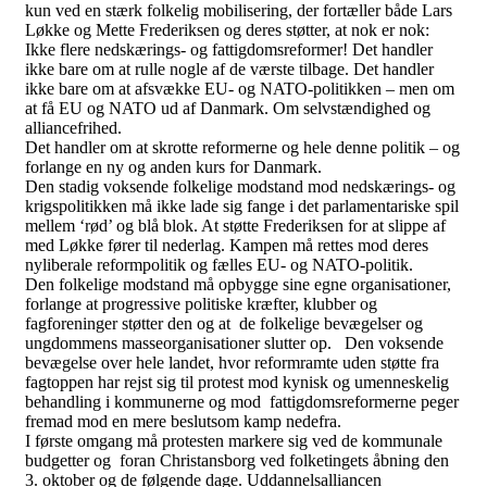
kun ved en stærk folkelig mobilisering, der fortæller både Lars
Løkke og Mette Frederiksen og deres støtter, at nok er nok:
Ikke flere nedskærings- og fattigdomsreformer! Det handler
ikke bare om at rulle nogle af de værste tilbage. Det handler
ikke bare om at afsvække EU- og NATO-politikken – men om
at få EU og NATO ud af Danmark. Om selvstændighed og
alliancefrihed.
Det handler om at skrotte reformerne og hele denne politik – og
forlange en ny og anden kurs for Danmark.
Den stadig voksende folkelige modstand mod nedskærings- og
krigspolitikken må ikke lade sig fange i det parlamentariske spil
mellem ‘rød’ og blå blok. At støtte Frederiksen for at slippe af
med Løkke fører til nederlag. Kampen må rettes mod deres
nyliberale reformpolitik og fælles EU- og NATO-politik.
Den folkelige modstand må opbygge sine egne organisationer,
forlange at progressive politiske kræfter, klubber og
fagforeninger støtter den og at de folkelige bevægelser og
ungdommens masseorganisationer slutter op. Den voksende
bevægelse over hele landet, hvor reformramte uden støtte fra
fagtoppen har rejst sig til protest mod kynisk og umenneskelig
behandling i kommunerne og mod fattigdomsreformerne peger
fremad mod en mere beslutsom kamp nedefra.
I første omgang må protesten markere sig ved de kommunale
budgetter og foran Christansborg ved folketingets åbning den
3. oktober og de følgende dage. Uddannelsalliancen