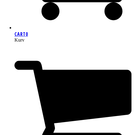
CART
0
Kurv