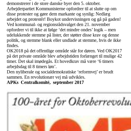
demonstrerer i de store danske byer den 5. oktober.
Arbejderpartiet Kommunisterne opfordrer til at slutte op om
disse protester og gøre dem markante og synlig: Nedlæg
arbejdet og protestér! Boykot undervisningen og gå på gaden!
Ved kommunal- og regionsrådsvalget den 21. november
opfordrer vi til ikke at følge ‘det mindre ondes’ logik – men
udelukkende stemme på lister, der støtter disse krav og denne
politik, og stemme blank eller undlade at stemme, hvis de ikke
findes.
OK2018 på det offentlige område står for døren. Ved OK2017
på det private område blev arbejdstiden forlænget til mulige 42
timer. Det skal imødegås. Et hovedkrav må være ‘6 timers
arbejdsdag til 8 timers løn’.
Den nyliberale og socialdemokratiske ‘reformvej’ er brudt
sammen. En revolutionær vej må udvikles.
APKs Centralkomité, september 2017