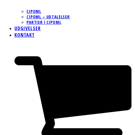
CIPOML
CIPOML – UDTALELSER
PARTIER I CIPOML
UDGIVELSER
KONTAKT