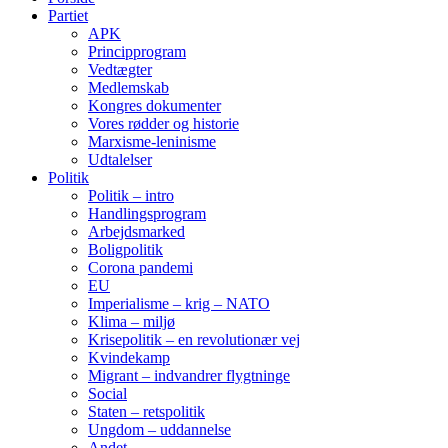
Partiet
APK
Principprogram
Vedtægter
Medlemskab
Kongres dokumenter
Vores rødder og historie
Marxisme-leninisme
Udtalelser
Politik
Politik – intro
Handlingsprogram
Arbejdsmarked
Boligpolitik
Corona pandemi
EU
Imperialisme – krig – NATO
Klima – miljø
Krisepolitik – en revolutionær vej
Kvindekamp
Migrant – indvandrer flygtninge
Social
Staten – retspolitik
Ungdom – uddannelse
Andet