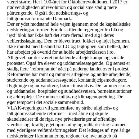
været større. Her i 100-året for Oktoberrevolutionen i 2017 er
nødvendigheden af revolution og socialisme stadig mere
påtrængende. Også i det nedskærings- og
fattigdomsreformramte Danmark.
Der er ydet modstand hele vejen igennem mod de kapitalistiske
nedskæringsreformer. For de skiftende regeringer fra blå og
‘rød’ blok har ikke haft det store flerta.l med sig i deres
velfærdsslagtning. Den er blevet truet, lokket og løjet igennem.
Ikke mindst med bistand fra LO og fagtoppen som helhed, der
har arbejdet på overtid for at holde arbejderklassen i ro.
Alligevel har der været omfattende arbejdskampe og sociale
protester. Også fra elever og uddannelsessøgende. Og senest er
stadig flere ‘reformramte’ gået på gaderne landet over i protest.
Reformerne har ramt og rammer arbejdere og andre arbejdende,
studerende og uddannelsessøgende, kontanthjælpsmodtagere,
flygtninge og indvandrere, børn i titusindvis. De rammer skoler
og uddannelse, hospitaler og sundhedsvæsen, børneinstitutioner
og ældrepleje. De rammer miljø- og klimagenopretning. De
øger tempoet i det sociale sammenbrud.
VLAK-regeringen vil gennemføre ny stribe uligheds- og
fattigdomsskabende reformer – med åbne og skjulte
skattelettelser til de rige, nye privatiseringer af offentlige
værdier og kraftig øget oprustning og militarisering sammen
med yderligere velfærdsforringelser. Det ledsages af nye årlige
nedskæringer i kommuner og regioner og nye angreb på