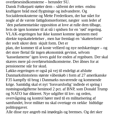
overførsesindkomsterne – herunder SU.
Dansk Folkeparti støtter dem – såfremt der rettes endnu
kraftigere bråd mod flygtninge og indvandrere. Og
Socialdemokraterne og Mette Frederiksen, der har stået for
nogle af de værste fattigdomsreformer, nægter som leder af
´den parlamentariske opposition at love at rulle dem tilbage,
hvis de igen kommer til at stå i spidsen for en ‘rød’ regering.
VLAK-regeringen har ikke kunnet komme igennem med
direkte topskattelettelser , men har fremlagt en ‘skattereform’
der reelt sikrer dem skjult form. Det er
plan, der kommer til at koste velfærd og nye nedskæringer – og
det store flertal får ingen økonomisk gevinst, selvom
‘kassedamerne’ igen loves guld for enden af regnbuen. Der skal
skæres mere på overførselsindkomsterne. Der åbnes for at
pensionerne står for skud.
Løkke-regeringen er også på vej til endeligt at afslutte
Danmarkshistoriens største våbenkøb i form af 27 amerikanske
F35 kampfly til brug i Danmarks nuværende og kommende
krige. Samtidig skal et nyt ‘forsvarsforlig’ indlede et spring i
rustningsudgifterne henimod 2 pct. af BNP, som Donald Trump
og NATO har dikteret. Nye udgifter til lov- og orden,
overvågning og kontrol hører med til en militarisering af
samfundet, hvor militær nu skal overtage en række hidtidige
politiopgaver.
Alle disse nye angreb må imødegås og bremses. Og det sker