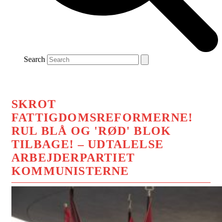
Search
SKROT
FATTIGDOMSREFORMERNE!
RUL BLÅ OG 'RØD' BLOK
TILBAGE! – UDTALELSE
ARBEJDERPARTIET
KOMMUNISTERNE