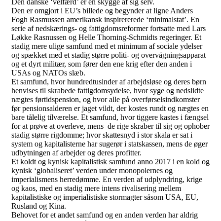
Den danske ‘velfærd’ er en skygge af sig selv.
Den er omgjort i EU’s billede og begynder at ligne Anders
Fogh Rasmussen amerikansk inspirererede ‘minimalstat’. En
serie af nedskærings- og fattigdomsreformer fortsatte med Lars
Løkke Rasnussen og Helle Thorning-Schmidts regeringer. Et
stadig mere ulige samfund med et minimum af sociale ydelser
og spækket med et stadig større politi- og overvågningsapparat
og et dyrt militær, som fører den ene krig efter den anden i
USAs og NATOs slæb.
Et samfund, hvor hundredtusinder af arbejdsløse og deres børn
henvises til skrabede fattigdomsydelse, hvor syge og nedslidte
nægtes førtidspension, og hvor alle på overførselsindkomster
før pensionsalderen er jaget vildt, der kostes rundt og nægtes en
bare tålelig tilværelse. Et samfund, hvor tiggere kastes i fængsel
for at prøve at overleve, mens de rige skraber til sig og ophober
stadig større rigdomme; hvor skattesnyd i stor skala er sat i
system og kapitalisterne har sugerør i statskassen, mens de øger
udbytningen af arbejder og deres profitter.
Et koldt og kynisk kapitalistisk samfund anno 2017 i en kold og
kynisk ‘globaliseret’ verden under monopolernes og
imperialismens herredømme. En verden af udplyndring, krige
og kaos, med en stadig mere intens rivalisering mellem
kapitalistiske og imperialistiske stormagter såsom USA, EU,
Rusland og Kina.
Behovet for et andet samfund og en anden verden har aldrig