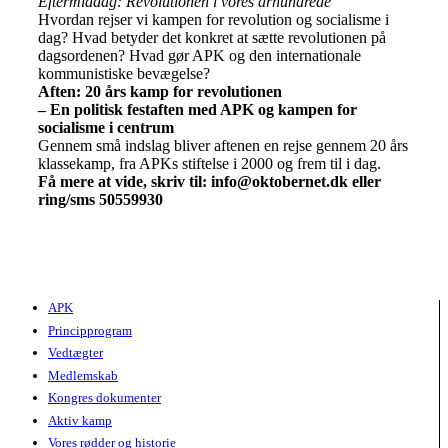
Eftermiddag: Revolutionen i vores århundrede
Hvordan rejser vi kampen for revolution og socialisme i
dag? Hvad betyder det konkret at sætte revolutionen på
dagsordenen? Hvad gør APK og den internationale
kommunistiske bevægelse?
Aften: 20 års kamp for revolutionen
– En politisk festaften med APK og kampen for
socialisme i centrum
Gennem små indslag bliver aftenen en rejse gennem 20 års
klassekamp, fra APKs stiftelse i 2000 og frem til i dag.
Få mere at vide, skriv til: info@oktobernet.dk eller
ring/sms 50559930
APK
Principprogram
Vedtægter
Medlemskab
Kongres dokumenter
Aktiv kamp
Vores rødder og historie