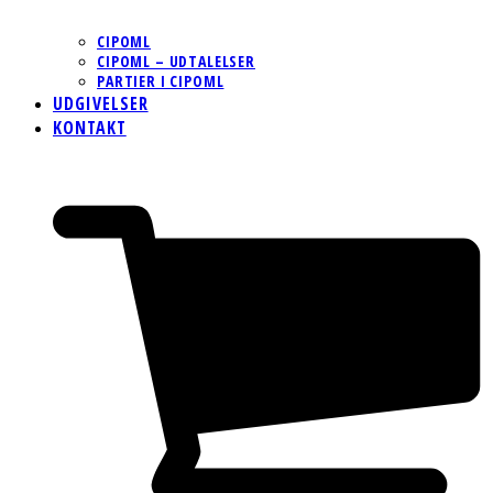
CIPOML
CIPOML – UDTALELSER
PARTIER I CIPOML
UDGIVELSER
KONTAKT