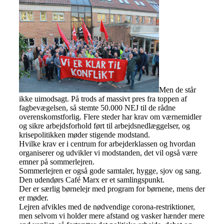
Men de står
ikke uimodsagt. På trods af massivt pres fra toppen af
fagbevægelsen, så stemte 50.000 NEJ til de rådne
overenskomstforlig. Flere steder har krav om værnemidler
og sikre arbejdsforhold ført til arbejdsnedlæggelser, og
krisepolitikken møder stigende modstand.
Hvilke krav er i centrum for arbejderklassen og hvordan
organiserer og udvikler vi modstanden, det vil også være
emner på sommerlejren.
Sommerlejren er også gode samtaler, hygge, sjov og sang.
Den udendørs Café Marx er et samlingspunkt.
Der er særlig børnelejr med program for børnene, mens der
er møder.
Lejren afvikles med de nødvendige corona-restriktioner,
men selvom vi holder mere afstand og vasker hænder mere