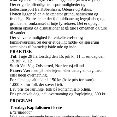
Der er gode offentlige transportmuligheder og
fællestransport fra København, Odense og Århus.
Hytten ligger på en 4 hektar stor grund, naturskønt og
fredeligt. På arealet er der fodboldbane og legepladser, og
grunden er omkranset af høje fyrretræer. Det er oplagt
mellem oplæg og diskussioner at gå ture i omegnen og ture
til vandet.
Der vil være mulighed for enkeltværelser og
familieværelser, og der er et dejligt møde- og spiserum
samt plads til børnelejr både ude og inde.
PRAKTISK
Tid:
I uge 29 fra torsdag den 16. juli kl. 11 til søndag den
19. juli kl. 12
Sted:
Ved Vig, Odsherred, Nordvestsjælland
Priser:
Vær med på hele lejren, eller deltag en dag med
eller uden overnatning.
For alle dage alt inkl.: 1.150 kr. (halv pris for børn).
1.000 kr. for folk der sover i telt.
Lav pris for lærlinge, folk på kontanthjælp o.lign.
Pris pr. enkelt dag incl. overnatning og forplejning: 300 kr.
PROGRAM
Torsdag: Kapitalismen i krise
Eftermiddag:
Med den nuværende krise som konkret eksempel forklares