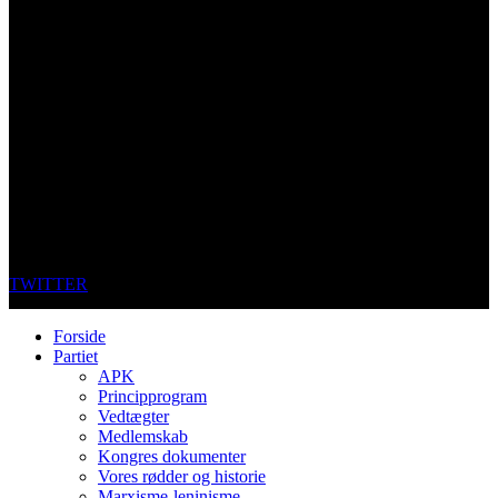
TWITTER
Forside
Partiet
APK
Principprogram
Vedtægter
Medlemskab
Kongres dokumenter
Vores rødder og historie
Marxisme-leninisme