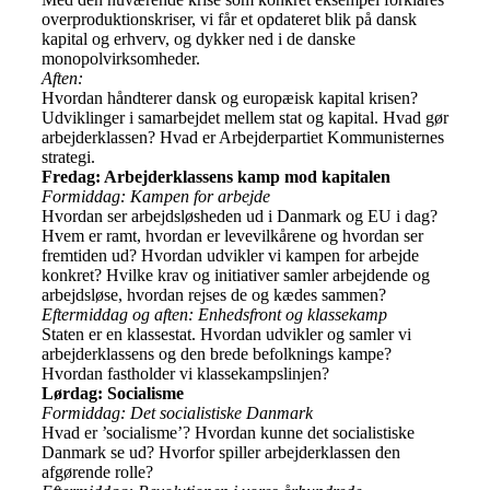
overproduktionskriser, vi får et opdateret blik på dansk
kapital og erhverv, og dykker ned i de danske
monopolvirksomheder.
Aften:
Hvordan håndterer dansk og europæisk kapital krisen?
Udviklinger i samarbejdet mellem stat og kapital. Hvad gør
arbejderklassen? Hvad er Arbejderpartiet Kommunisternes
strategi.
Fredag: Arbejderklassens kamp mod kapitalen
Formiddag: Kampen for arbejde
Hvordan ser arbejdsløsheden ud i Danmark og EU i dag?
Hvem er ramt, hvordan er levevilkårene og hvordan ser
fremtiden ud? Hvordan udvikler vi kampen for arbejde
konkret? Hvilke krav og initiativer samler arbejdende og
arbejdsløse, hvordan rejses de og kædes sammen?
Eftermiddag og aften: Enhedsfront og klassekamp
Staten er en klassestat. Hvordan udvikler og samler vi
arbejderklassens og den brede befolknings kampe?
Hvordan fastholder vi klassekampslinjen?
Lørdag: Socialisme
Formiddag: Det socialistiske Danmark
Hvad er ’socialisme’? Hvordan kunne det socialistiske
Danmark se ud? Hvorfor spiller arbejderklassen den
afgørende rolle?