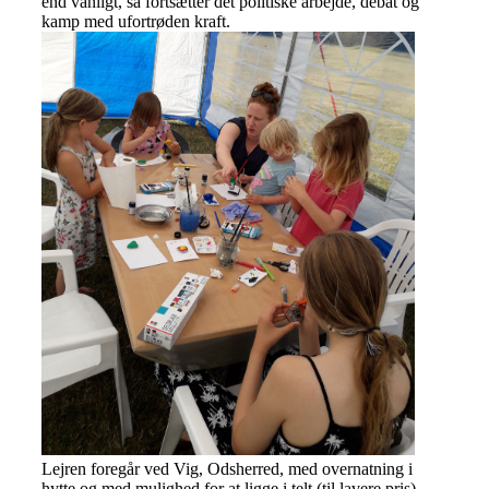
end vanligt, så fortsætter det politiske arbejde, debat og
kamp med ufortrøden kraft.
Lejren foregår ved Vig, Odsherred, med overnatning i
hytte og med mulighed for at ligge i telt (til lavere pris).