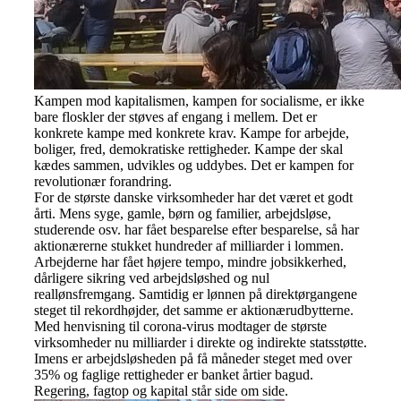
Kampen mod kapitalismen, kampen for socialisme, er ikke
bare floskler der støves af engang i mellem. Det er
konkrete kampe med konkrete krav. Kampe for arbejde,
boliger, fred, demokratiske rettigheder. Kampe der skal
kædes sammen, udvikles og uddybes. Det er kampen for
revolutionær forandring.
For de største danske virksomheder har det været et godt
årti. Mens syge, gamle, børn og familier, arbejdsløse,
studerende osv. har fået besparelse efter besparelse, så har
aktionærerne stukket hundreder af milliarder i lommen.
Arbejderne har fået højere tempo, mindre jobsikkerhed,
dårligere sikring ved arbejdsløshed og nul
reallønsfremgang. Samtidig er lønnen på direktørgangene
steget til rekordhøjder, det samme er aktionærudbytterne.
Med henvisning til corona-virus modtager de største
virksomheder nu milliarder i direkte og indirekte statsstøtte.
Imens er arbejdsløsheden på få måneder steget med over
35% og faglige rettigheder er banket årtier bagud.
Regering, fagtop og kapital står side om side.