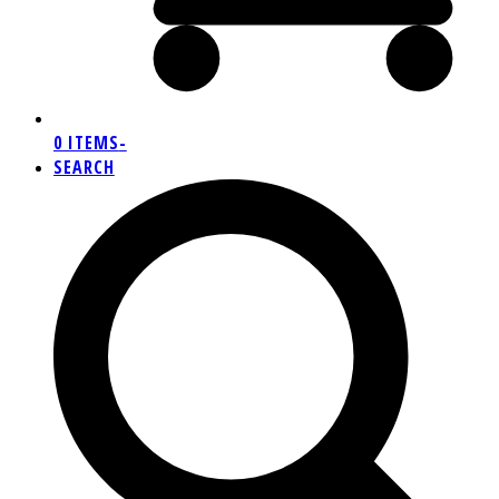
0 ITEMS
-
SEARCH