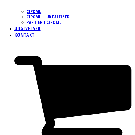
CIPOML
CIPOML – UDTALELSER
PARTIER I CIPOML
UDGIVELSER
KONTAKT