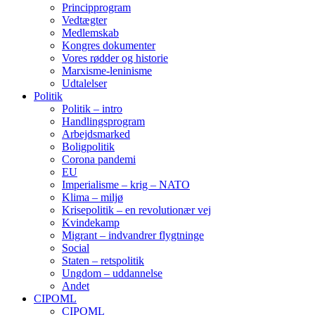
Principprogram
Vedtægter
Medlemskab
Kongres dokumenter
Vores rødder og historie
Marxisme-leninisme
Udtalelser
Politik
Politik – intro
Handlingsprogram
Arbejdsmarked
Boligpolitik
Corona pandemi
EU
Imperialisme – krig – NATO
Klima – miljø
Krisepolitik – en revolutionær vej
Kvindekamp
Migrant – indvandrer flygtninge
Social
Staten – retspolitik
Ungdom – uddannelse
Andet
CIPOML
CIPOML