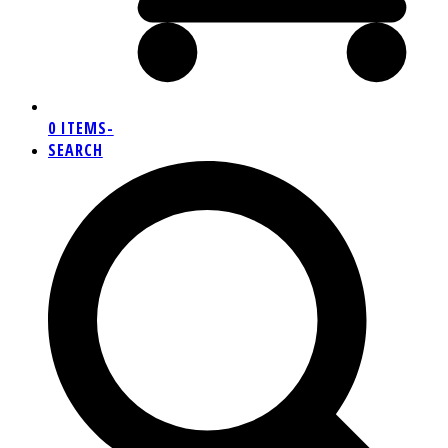
0 ITEMS
-
SEARCH