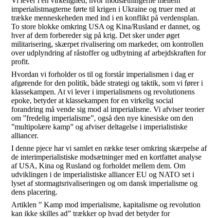
Vi lever i en virkelighed, hvor modsætningerne mellem
imperialistmagterne førte til krigen i Ukraine og truer med at
trække menneskeheden med ind i en konflikt på verdensplan.
To store blokke omkring USA og Kina/Rusland er dannet, og
hver af dem forbereder sig på krig. Det sker under øget
militarisering, skærpet rivalisering om markeder, om kontrollen
over udplyndring af råstoffer og udbytning af arbejdskraften for
profit.
Hvordan vi forholder os til og forstår imperialismen i dag er
afgørende for den politik, både strategi og taktik, som vi fører i
klassekampen. At vi lever i imperialismens og revolutionens
epoke, betyder at klassekampen for en virkelig social
forandring må vende sig mod al imperialisme. Vi afviser teorier
om ”fredelig imperialisme”, også den nye kinesiske om den
”multipolære kamp” og afviser deltagelse i imperialistiske
alliancer.
I denne pjece har vi samlet en række teser omkring skærpelse af
de interimperialistiske modsætninger med en kortfattet analyse
af USA, Kina og Rusland og forholdet mellem dem. Om
udviklingen i de imperialistiske alliancer EU og NATO set i
lyset af stormagtsrivaliseringen og om dansk imperialisme og
dens placering.
Artiklen ” Kamp mod imperialisme, kapitalisme og revolution
kan ikke skilles ad” trækker op hvad det betyder for