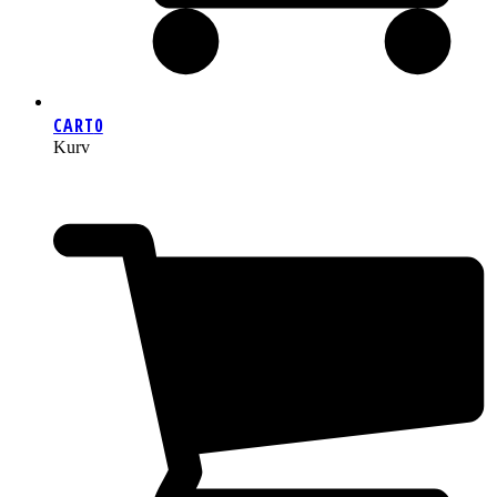
CART
0
Kurv