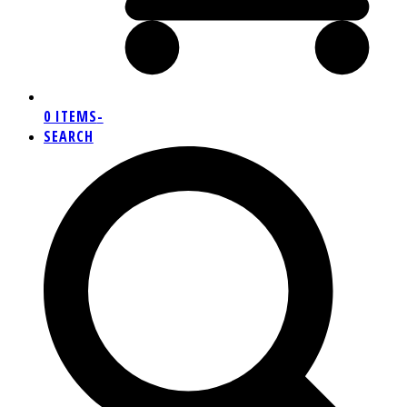
0 ITEMS
-
SEARCH