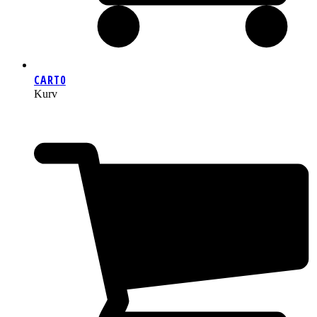
CART
0
Kurv