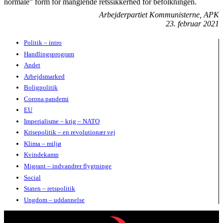
normale” form for manglende retssikkerhed for befolkningen.
Arbejderpartiet Kommunisterne, APK
23. februar 2021
Politik – intro
Handlingsprogram
Andet
Arbejdsmarked
Boligpolitik
Corona pandemi
EU
Imperialisme – krig – NATO
Krisepolitik – en revolutionær vej
Klima – miljø
Kvindekamp
Migrant – indvandrer flygtninge
Social
Staten – retspolitik
Ungdom – uddannelse