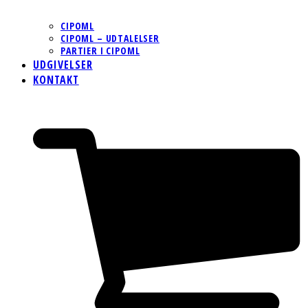
CIPOML
CIPOML – UDTALELSER
PARTIER I CIPOML
UDGIVELSER
KONTAKT