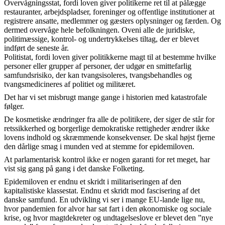
Overvågningsstat, fordi loven giver politikerne ret til at pålægge
restauranter, arbejdspladser, foreninger og offentlige institutioner at
registrere ansatte, medlemmer og gæsters oplysninger og færden. Og
dermed overvåge hele befolkningen. Oveni alle de juridiske,
politimæssige, kontrol- og undertrykkelses tiltag, der er blevet
indført de seneste år.
Politistat, fordi loven giver politikkerne magt til at bestemme hvilke
personer eller grupper af personer, der udgør en smittefarlig
samfundsrisiko, der kan tvangsisoleres, tvangsbehandles og
tvangsmedicineres af politiet og militæret.
Det har vi set misbrugt mange gange i historien med katastrofale
følger.
De kosmetiske ændringer fra alle de politikere, der siger de står for
retssikkerhed og borgerlige demokratiske rettigheder ændrer ikke
lovens indhold og skræmmende konsekvenser. De skal højst fjerne
den dårlige smag i munden ved at stemme for epidemiloven.
At parlamentarisk kontrol ikke er nogen garanti for ret meget, har
vist sig gang på gang i det danske Folketing.
Epidemiloven er endnu et skridt i militariseringen af den
kapitalistiske klassestat. Endnu et skridt mod fascisering af det
danske samfund. En udvikling vi ser i mange EU-lande lige nu,
hvor pandemien for alvor har sat fart i den økonomiske og sociale
krise, og hvor magtdekreter og undtagelseslove er blevet den ”nye