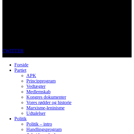
TWITTER
Forside
Partiet
APK
Principprogram
Vedtægter
Medlemskab
Kongres dokumenter
Vores rødder og historie
Marxisme-leninisme
Udtalelser
Politik
Politik – intro
Handlingsprogram