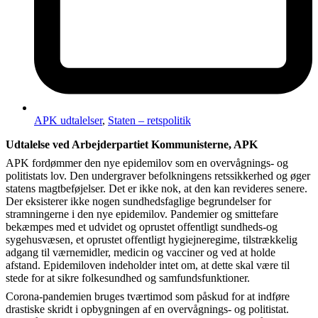
APK udtalelser
,
Staten – retspolitik
Udtalelse ved Arbejderpartiet Kommunisterne, APK
APK fordømmer den nye epidemilov som en overvågnings- og
politistats lov. Den undergraver befolkningens retssikkerhed og øger
statens magtbeføjelser. Det er ikke nok, at den kan revideres senere.
Der eksisterer ikke nogen sundhedsfaglige begrundelser for
stramningerne i den nye epidemilov. Pandemier og smittefare
bekæmpes med et udvidet og oprustet offentligt sundheds-og
sygehusvæsen, et oprustet offentligt hygiejneregime, tilstrækkelig
adgang til værnemidler, medicin og vacciner og ved at holde
afstand. Epidemiloven indeholder intet om, at dette skal være til
stede for at sikre folkesundhed og samfundsfunktioner.
Corona-pandemien bruges tværtimod som påskud for at indføre
drastiske skridt i opbygningen af en overvågnings- og politistat.