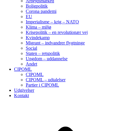
Arbejdsmarked
Boligpolitik
Corona pandemi
EU
Imperialisme – krig – NATO
Klima – miljø
Krisepolitik – en revolutionær vej
Kvindekamp
Migrant – indvandrer flygtninge
Social
Staten – retspolitik
Ungdom – uddannelse
Andet
CIPOML
CIPOML
CIPOML – udtalelser
Partier i CIPOML
Udgivelser
Kontakt