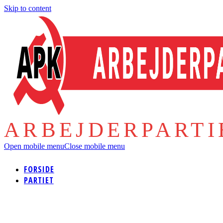
Skip to content
ARBEJDERPART
Open mobile menu
Close mobile menu
FORSIDE
PARTIET