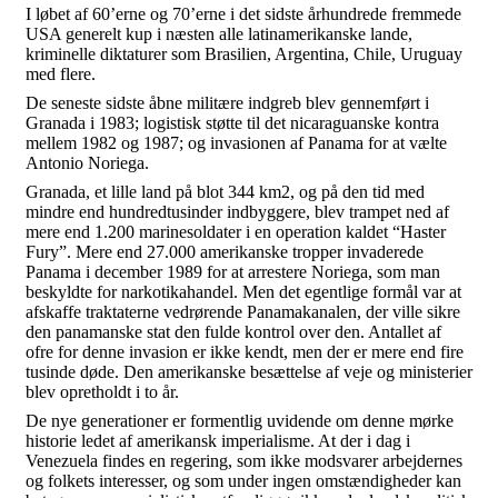
I løbet af 60’erne og 70’erne i det sidste århundrede fremmede
USA generelt kup i næsten alle latinamerikanske lande,
kriminelle diktaturer som Brasilien, Argentina, Chile, Uruguay
med flere.
De seneste sidste åbne militære indgreb blev gennemført i
Granada i 1983; logistisk støtte til det nicaraguanske kontra
mellem 1982 og 1987; og invasionen af Panama for at vælte
Antonio Noriega.
Granada, et lille land på blot 344 km2, og på den tid med
mindre end hundredtusinder indbyggere, blev trampet ned af
mere end 1.200 marinesoldater i en operation kaldet “Haster
Fury”. Mere end 27.000 amerikanske tropper invaderede
Panama i december 1989 for at arrestere Noriega, som man
beskyldte for narkotikahandel. Men det egentlige formål var at
afskaffe traktaterne vedrørende Panamakanalen, der ville sikre
den panamanske stat den fulde kontrol over den. Antallet af
ofre for denne invasion er ikke kendt, men der er mere end fire
tusinde døde. Den amerikanske besættelse af veje og ministerier
blev opretholdt i to år.
De nye generationer er formentlig uvidende om denne mørke
historie ledet af amerikansk imperialisme. At der i dag i
Venezuela findes en regering, som ikke modsvarer arbejdernes
og folkets interesser, og som under ingen omstændigheder kan