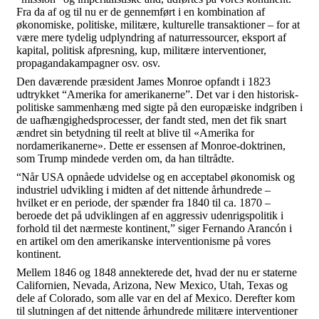
Fra da af og til nu er de gennemført i en kombination af
økonomiske, politiske, militære, kulturelle transaktioner – for at
være mere tydelig udplyndring af naturressourcer, eksport af
kapital, politisk afpresning, kup, militære interventioner,
propagandakampagner osv. osv.
Den daværende præsident James Monroe opfandt i 1823
udtrykket “Amerika for amerikanerne”. Det var i den historisk-
politiske sammenhæng med sigte på den europæiske indgriben i
de uafhængighedsprocesser, der fandt sted, men det fik snart
ændret sin betydning til reelt at blive til «Amerika for
nordamerikanerne». Dette er essensen af Monroe-doktrinen,
som Trump mindede verden om, da han tiltrådte.
“Når USA opnåede udvidelse og en acceptabel økonomisk og
industriel udvikling i midten af det nittende århundrede –
hvilket er en periode, der spænder fra 1840 til ca. 1870 –
beroede det på udviklingen af en aggressiv udenrigspolitik i
forhold til det nærmeste kontinent,” siger Fernando Arancón i
en artikel om den amerikanske interventionisme på vores
kontinent.
Mellem 1846 og 1848 annekterede det, hvad der nu er staterne
Californien, Nevada, Arizona, New Mexico, Utah, Texas og
dele af Colorado, som alle var en del af Mexico. Derefter kom
til slutningen af det nittende århundrede militære interventioner