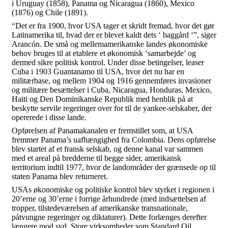
i Uruguay (1858), Panama og Nicaragua (1860), Mexico
(1876) og Chile (1891).
“Det er fra 1900, hvor USA tager et skridt fremad, hvor det gør
Latinamerika til, hvad der er blevet kaldt dets ‘ baggård ‘”, siger
Arancón. De små og mellemamerikanske landes økonomiske
behov bruges til at etablere et økonomisk ‘samarbejde’ og
dermed sikre politisk kontrol. Under disse betingelser, leaser
Cuba i 1903 Guantanamo til USA, hvor det nu har en
militærbase, og mellem 1904 og 1916 gennemføres invasioner
og militære besættelser i Cuba, Nicaragua, Honduras, Mexico,
Haiti og Den Dominikanske Republik med henblik på at
beskytte servile regeringer over for til de yankee-selskaber, der
opererede i disse lande.
Opførelsen af Panamakanalen er fremstillet som, at USA
fremmer Panama’s uafhængighed fra Colombia. Dens opførelse
blev startet af et fransk selskab, og denne kanal var sammen
med et areal på bredderne til begge sider, amerikansk
territorium indtil 1977, hvor de landområder der grænsede op til
staten Panama blev returneret.
USAs økonomiske og politiske kontrol blev styrket i regionen i
20’erne og 30’erne i forrige århundrede (med indsættelsen af
tropper, tilstedeværelsen af amerikanske transnationale,
påtvungne regeringer og diktaturer). Dette forlænges derefter
længere mod syd. Store virksomheder som Standard Oil