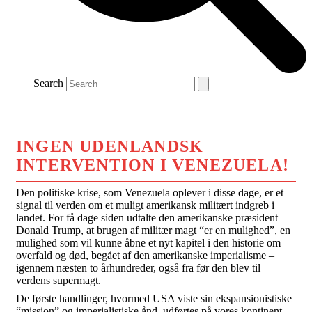
Search
INGEN UDENLANDSK
INTERVENTION I VENEZUELA!
Den politiske krise, som Venezuela oplever i disse dage, er et
signal til verden om et muligt amerikansk militært indgreb i
landet. For få dage siden udtalte den amerikanske præsident
Donald Trump, at brugen af militær magt “er en mulighed”, en
mulighed som vil kunne åbne et nyt kapitel i den historie om
overfald og død, begået af den amerikanske imperialisme –
igennem næsten to århundreder, også fra før den blev til
verdens supermagt.
De første handlinger, hvormed USA viste sin ekspansionistiske
“mission” og imperialistiske ånd, udførtes på vores kontinent.