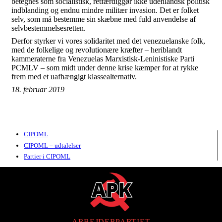
betegnes som socialistisk, retfærdiggør ikke udenlandsk politisk
indblanding og endnu mindre militær invasion. Det er folket
selv, som må bestemme sin skæbne med fuld anvendelse af
selvbestemmelsesretten.
Derfor styrker vi vores solidaritet med det venezuelanske folk,
med de folkelige og revolutionære kræfter – heriblandt
kammeraterne fra Venezuelas Marxistisk-Leninistiske Parti
PCMLV – som midt under denne krise kæmper for at rykke
frem med et uafhængigt klassealternativ.
18. februar 2019
CIPOML
CIPOML – udtalelser
Partier i CIPOML
ARBEJDERPARTIET