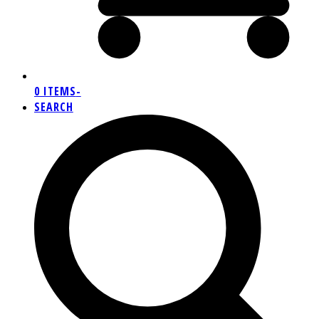
0 ITEMS
-
SEARCH