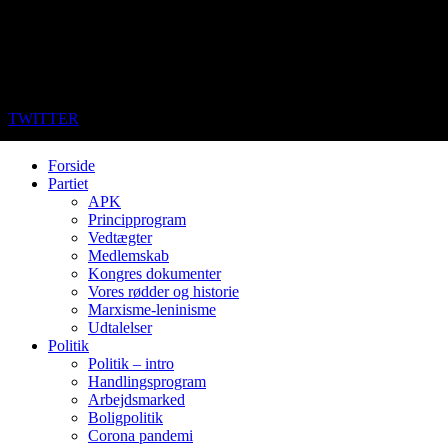
TWITTER
Forside
Partiet
APK
Principprogram
Vedtægter
Medlemskab
Kongres dokumenter
Vores rødder og historie
Marxisme-leninisme
Udtalelser
Politik
Politik – intro
Handlingsprogram
Arbejdsmarked
Boligpolitik
Corona pandemi