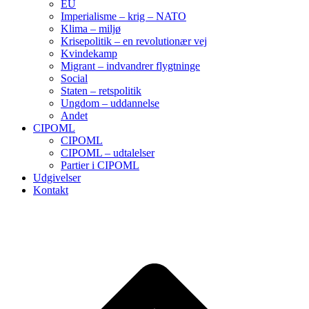
EU
Imperialisme – krig – NATO
Klima – miljø
Krisepolitik – en revolutionær vej
Kvindekamp
Migrant – indvandrer flygtninge
Social
Staten – retspolitik
Ungdom – uddannelse
Andet
CIPOML
CIPOML
CIPOML – udtalelser
Partier i CIPOML
Udgivelser
Kontakt