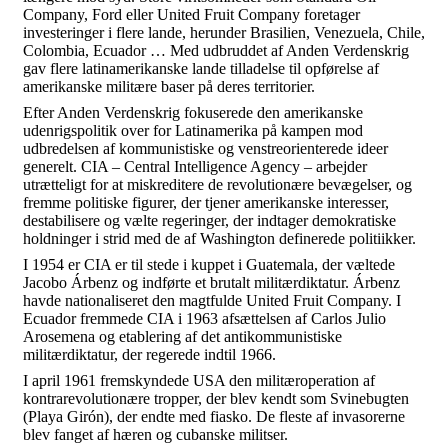
Company, Ford eller United Fruit Company foretager
investeringer i flere lande, herunder Brasilien, Venezuela, Chile,
Colombia, Ecuador … Med udbruddet af Anden Verdenskrig
gav flere latinamerikanske lande tilladelse til opførelse af
amerikanske militære baser på deres territorier.
Efter Anden Verdenskrig fokuserede den amerikanske
udenrigspolitik over for Latinamerika på kampen mod
udbredelsen af kommunistiske og venstreorienterede ideer
generelt. CIA – Central Intelligence Agency – arbejder
utrætteligt for at miskreditere de revolutionære bevægelser, og
fremme politiske figurer, der tjener amerikanske interesser,
destabilisere og vælte regeringer, der indtager demokratiske
holdninger i strid med de af Washington definerede politiikker.
I 1954 er CIA er til stede i kuppet i Guatemala, der væltede
Jacobo Árbenz og indførte et brutalt militærdiktatur. Árbenz
havde nationaliseret den magtfulde United Fruit Company. I
Ecuador fremmede CIA i 1963 afsættelsen af Carlos Julio
Arosemena og etablering af det antikommunistiske
militærdiktatur, der regerede indtil 1966.
I april 1961 fremskyndede USA den militæroperation af
kontrarevolutionære tropper, der blev kendt som Svinebugten
(Playa Girón), der endte med fiasko. De fleste af invasorerne
blev fanget af hæren og cubanske militser.