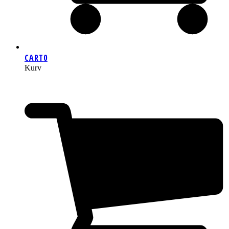
CART
0
Kurv