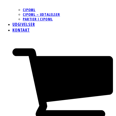
CIPOML
CIPOML – UDTALELSER
PARTIER I CIPOML
UDGIVELSER
KONTAKT