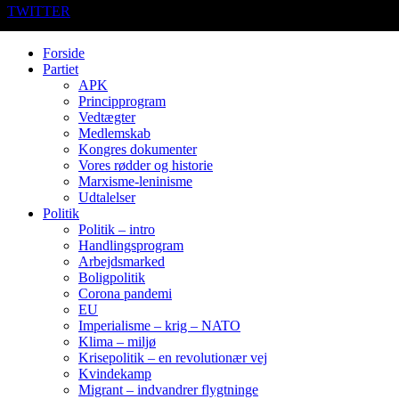
TWITTER
Forside
Partiet
APK
Principprogram
Vedtægter
Medlemskab
Kongres dokumenter
Vores rødder og historie
Marxisme-leninisme
Udtalelser
Politik
Politik – intro
Handlingsprogram
Arbejdsmarked
Boligpolitik
Corona pandemi
EU
Imperialisme – krig – NATO
Klima – miljø
Krisepolitik – en revolutionær vej
Kvindekamp
Migrant – indvandrer flygtninge