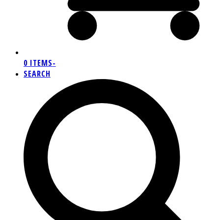
0 ITEMS
-
SEARCH