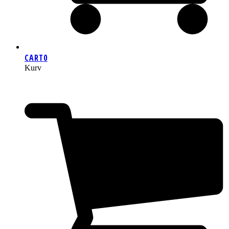
CART
0
Kurv