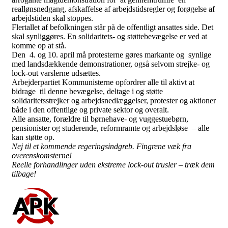
reallønsnedgang, afskaffelse af arbejdstidsregler og forøgelse af
arbejdstiden skal stoppes.
Flertallet af befolkningen står på de offentligt ansattes side. Det
skal synliggøres. En solidaritets- og støttebevægelse er ved at
komme op at stå.
Den 4. og 10. april må protesterne gøres markante og synlige
med landsdækkende demonstrationer, også selvom strejke- og
lock-out varslerne udsættes.
Arbejderpartiet Kommunisterne opfordrer alle til aktivt at
bidrage til denne bevægelse, deltage i og støtte
solidaritetsstrejker og arbejdsnedlæggelser, protester og aktioner
både i den offentlige og private sektor og overalt.
Alle ansatte, forældre til børnehave- og vuggestuebørn,
pensionister og studerende, reformramte og arbejdsløse – alle
kan støtte op.
Nej til et kommende regeringsindgreb. Fingrene væk fra
overenskomsterne!
Reelle forhandlinger uden ekstreme lock-out trusler – træk dem
tilbage!