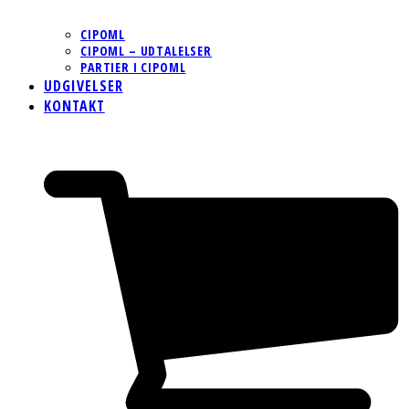
CIPOML
CIPOML – UDTALELSER
PARTIER I CIPOML
UDGIVELSER
KONTAKT