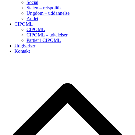
Social
Staten – retspolitik
Ungdom – uddannelse
Andet
CIPOML
CIPOML
CIPOML – udtalelser
Partier i CIPOML
Udgivelser
Kontakt