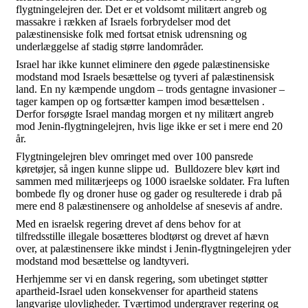
flygtningelejren der. Det er et voldsomt militært angreb og
massakre i rækken af Israels forbrydelser mod det
palæstinensiske folk med fortsat etnisk udrensning og
underlæggelse af stadig større landområder.
Israel har ikke kunnet eliminere den øgede palæstinensiske
modstand mod Israels besættelse og tyveri af palæstinensisk
land. En ny kæmpende ungdom – trods gentagne invasioner –
tager kampen op og fortsætter kampen imod besættelsen .
Derfor forsøgte Israel mandag morgen et ny militært angreb
mod Jenin-flygtningelejren, hvis lige ikke er set i mere end 20
år.
Flygtningelejren blev omringet med over 100 pansrede
køretøjer, så ingen kunne slippe ud. Bulldozere blev kørt ind
sammen med militærjeeps og 1000 israelske soldater. Fra luften
bombede fly og droner huse og gader og resulterede i drab på
mere end 8 palæstinensere og anholdelse af snesevis af andre.
Med en israelsk regering drevet af dens behov for at
tilfredsstille illegale bosætteres blodtørst og drevet af hævn
over, at palæstinensere ikke mindst i Jenin-flygtningelejren yder
modstand mod besættelse og landtyveri.
Herhjemme ser vi en dansk regering, som ubetinget støtter
apartheid-Israel uden konsekvenser for apartheid statens
langvarige ulovligheder. Tværtimod undergraver regering og