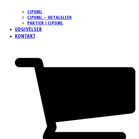
CIPOML
CIPOML – UDTALELSER
PARTIER I CIPOML
UDGIVELSER
KONTAKT