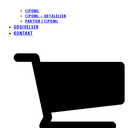
CIPOML
CIPOML – UDTALELSER
PARTIER I CIPOML
UDGIVELSER
KONTAKT