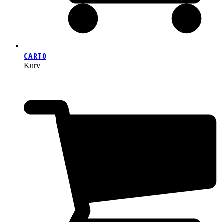
CART
0
Kurv