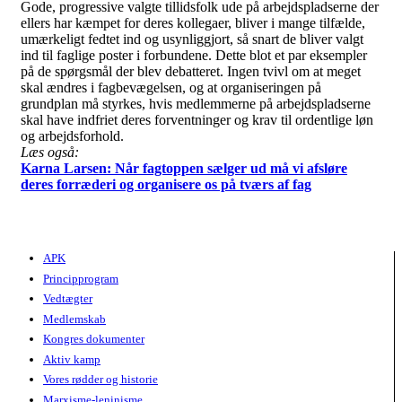
Gode, progressive valgte tillidsfolk ude på arbejdspladserne der
ellers har kæmpet for deres kollegaer, bliver i mange tilfælde,
umærkeligt fedtet ind og usynliggjort, så snart de bliver valgt
ind til faglige poster i forbundene. Dette blot et par eksempler
på de spørgsmål der blev debatteret. Ingen tvivl om at meget
skal ændres i fagbevægelsen, og at organiseringen på
grundplan må styrkes, hvis medlemmerne på arbejdspladserne
skal have indfriet deres forventninger og krav til ordentlige løn
og arbejdsforhold.
Læs også:
Karna Larsen: Når fagtoppen sælger ud må vi afsløre
deres forræderi og organisere os på tværs af fag
APK
Principprogram
Vedtægter
Medlemskab
Kongres dokumenter
Aktiv kamp
Vores rødder og historie
Marxisme-leninisme