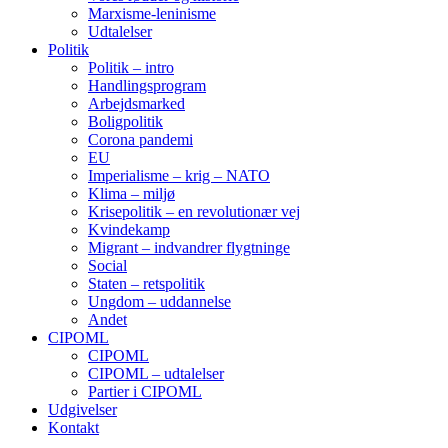
Marxisme-leninisme
Udtalelser
Politik
Politik – intro
Handlingsprogram
Arbejdsmarked
Boligpolitik
Corona pandemi
EU
Imperialisme – krig – NATO
Klima – miljø
Krisepolitik – en revolutionær vej
Kvindekamp
Migrant – indvandrer flygtninge
Social
Staten – retspolitik
Ungdom – uddannelse
Andet
CIPOML
CIPOML
CIPOML – udtalelser
Partier i CIPOML
Udgivelser
Kontakt