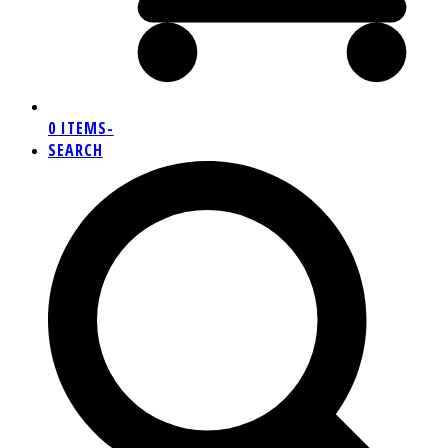
0 ITEMS
-
SEARCH