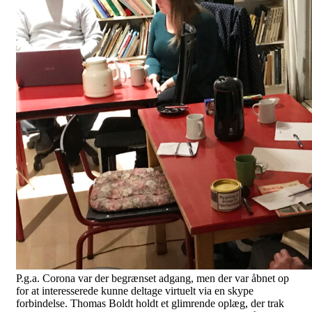
P.g.a. Corona var der begrænset adgang, men der var åbnet op
for at interesserede kunne deltage virtuelt via en skype
forbindelse. Thomas Boldt holdt et glimrende oplæg, der trak