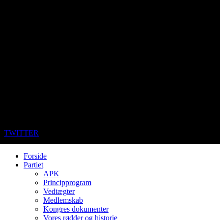
TWITTER
Forside
Partiet
APK
Principprogram
Vedtægter
Medlemskab
Kongres dokumenter
Vores rødder og historie