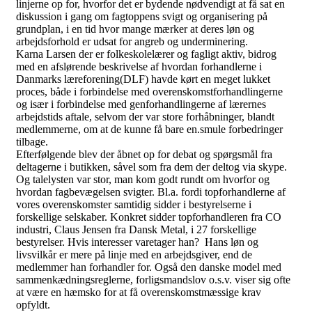
linjerne op for, hvorfor det er bydende nødvendigt at få sat en
diskussion i gang om fagtoppens svigt og organisering på
grundplan, i en tid hvor mange mærker at deres løn og
arbejdsforhold er udsat for angreb og underminering.
Karna Larsen der er folkeskolelærer og fagligt aktiv, bidrog
med en afslørende beskrivelse af hvordan forhandlerne i
Danmarks læreforening(DLF) havde kørt en meget lukket
proces, både i forbindelse med overenskomstforhandlingerne
og især i forbindelse med genforhandlingerne af lærernes
arbejdstids aftale, selvom der var store forhåbninger, blandt
medlemmerne, om at de kunne få bare en.smule forbedringer
tilbage.
Efterfølgende blev der åbnet op for debat og spørgsmål fra
deltagerne i butikken, såvel som fra dem der deltog via skype.
Og talelysten var stor, man kom godt rundt om hvorfor og
hvordan fagbevægelsen svigter. Bl.a. fordi topforhandlerne af
vores overenskomster samtidig sidder i bestyrelserne i
forskellige selskaber. Konkret sidder topforhandleren fra CO
industri, Claus Jensen fra Dansk Metal, i 27 forskellige
bestyrelser. Hvis interesser varetager han? Hans løn og
livsvilkår er mere på linje med en arbejdsgiver, end de
medlemmer han forhandler for. Også den danske model med
sammenkædningsreglerne, forligsmandslov o.s.v. viser sig ofte
at være en hæmsko for at få overenskomstmæssige krav
opfyldt.