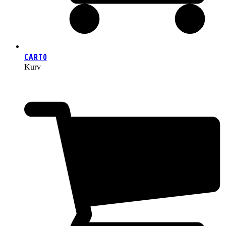
CART
0
Kurv