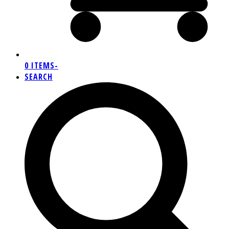
0 ITEMS
-
SEARCH