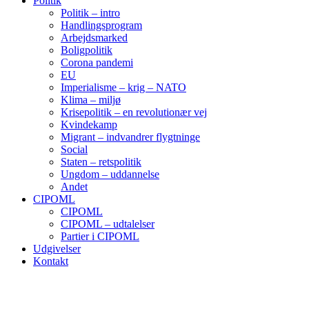
Politik
Politik – intro
Handlingsprogram
Arbejdsmarked
Boligpolitik
Corona pandemi
EU
Imperialisme – krig – NATO
Klima – miljø
Krisepolitik – en revolutionær vej
Kvindekamp
Migrant – indvandrer flygtninge
Social
Staten – retspolitik
Ungdom – uddannelse
Andet
CIPOML
CIPOML
CIPOML – udtalelser
Partier i CIPOML
Udgivelser
Kontakt