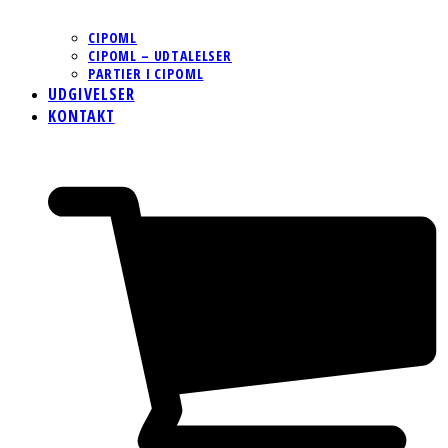
CIPOML
CIPOML – UDTALELSER
PARTIER I CIPOML
UDGIVELSER
KONTAKT