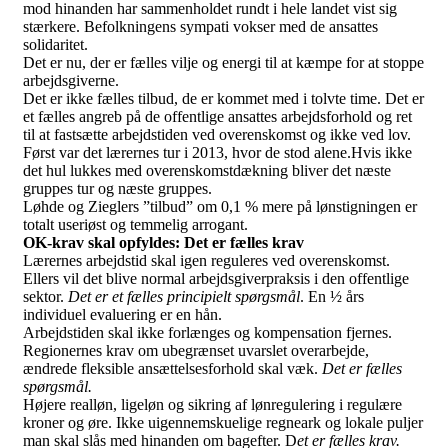
mod hinanden har sammenholdet rundt i hele landet vist sig
stærkere. Befolkningens sympati vokser med de ansattes
solidaritet.
Det er nu, der er fælles vilje og energi til at kæmpe for at stoppe
arbejdsgiverne.
Det er ikke fælles tilbud, de er kommet med i tolvte time. Det er
et fælles angreb på de offentlige ansattes arbejdsforhold og ret
til at fastsætte arbejdstiden ved overenskomst og ikke ved lov.
Først var det lærernes tur i 2013, hvor de stod alene.Hvis ikke
det hul lukkes med overenskomstdækning bliver det næste
gruppes tur og næste gruppes.
Løhde og Zieglers ”tilbud” om 0,1 % mere på lønstigningen er
totalt useriøst og temmelig arrogant.
OK-krav skal opfyldes: Det er fælles krav
Lærernes arbejdstid skal igen reguleres ved overenskomst.
Ellers vil det blive normal arbejdsgiverpraksis i den offentlige
sektor.
Det er et fælles principielt spørgsmål
. En ½ års
individuel evaluering er en hån.
Arbejdstiden skal ikke forlænges og kompensation fjernes.
Regionernes krav om ubegrænset uvarslet overarbejde,
ændrede fleksible ansættelsesforhold skal væk.
Det er fælles
spørgsmål.
Højere realløn, ligeløn og sikring af lønregulering i regulære
kroner og øre. Ikke uigennemskuelige regneark og lokale puljer
man skal slås med hinanden om bagefter. D
et er fælles krav.