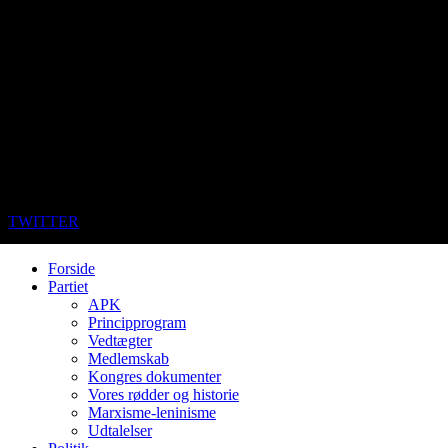
TWITTER
Forside
Partiet
APK
Principprogram
Vedtægter
Medlemskab
Kongres dokumenter
Vores rødder og historie
Marxisme-leninisme
Udtalelser