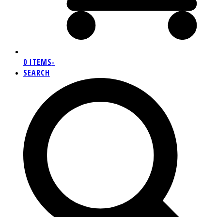
0 ITEMS
-
SEARCH