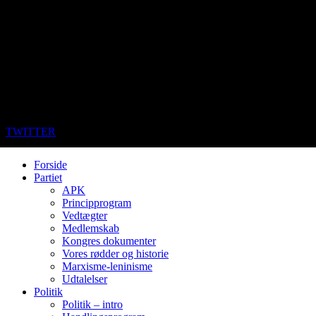
TWITTER
Forside
Partiet
APK
Principprogram
Vedtægter
Medlemskab
Kongres dokumenter
Vores rødder og historie
Marxisme-leninisme
Udtalelser
Politik
Politik – intro