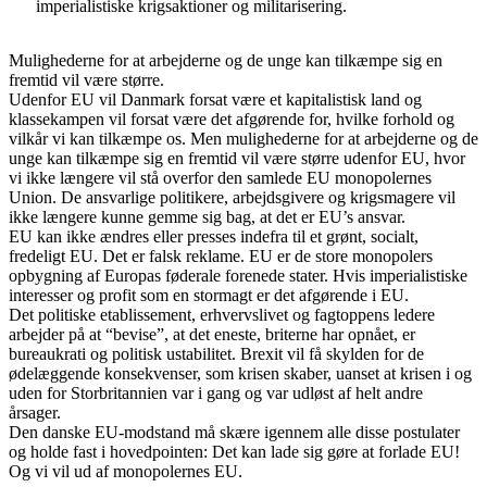
imperialistiske krigsaktioner og militarisering.
Mulighederne for at arbejderne og de unge kan tilkæmpe sig en
fremtid vil være større.
Udenfor EU vil Danmark forsat være et kapitalistisk land og
klassekampen vil forsat være det afgørende for, hvilke forhold og
vilkår vi kan tilkæmpe os. Men mulighederne for at arbejderne og de
unge kan tilkæmpe sig en fremtid vil være større udenfor EU, hvor
vi ikke længere vil stå overfor den samlede EU monopolernes
Union. De ansvarlige politikere, arbejdsgivere og krigsmagere vil
ikke længere kunne gemme sig bag, at det er EU’s ansvar.
EU kan ikke ændres eller presses indefra til et grønt, socialt,
fredeligt EU. Det er falsk reklame. EU er de store monopolers
opbygning af Europas føderale forenede stater. Hvis imperialistiske
interesser og profit som en stormagt er det afgørende i EU.
Det politiske etablissement, erhvervslivet og fagtoppens ledere
arbejder på at “bevise”, at det eneste, briterne har opnået, er
bureaukrati og politisk ustabilitet. Brexit vil få skylden for de
ødelæggende konsekvenser, som krisen skaber, uanset at krisen i og
uden for Storbritannien var i gang og var udløst af helt andre
årsager.
Den danske EU-modstand må skære igennem alle disse postulater
og holde fast i hovedpointen: Det kan lade sig gøre at forlade EU!
Og vi vil ud af monopolernes EU.