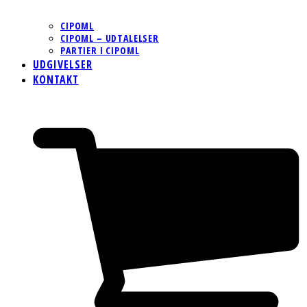
CIPOML
CIPOML – UDTALELSER
PARTIER I CIPOML
UDGIVELSER
KONTAKT