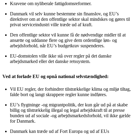
Kravene om nyliberale fattigdomsreformer.
Danmark vil selv kunne bestemme sin finanslov, og EU’s
direktiver om at den offentlige sektor skal mindskes og gøres til
privat serviceindustri ville træde ud af kraft.
Den offentlige sektor vil kunne få de nødvendige midler til at
ansætte og uddanne flere og give dem ordentlige løn- og
arbejdsforhold, når EU’s budgetkrav suspenderes.
EU-domstolen ville ikke stå over regler på det danske
arbejdsmarked eller det danske retssystem.
Ved at forlade EU og opnå national selvstændighed:
Vil EU regler, der forhindrer tilstrækkelige klima og miljø tiltag,
falde bort og langt skrappere regler kunne indføres.
EU’s flygtninge -og migrantpolitik, der kun går ud på at skabe
billig og tilstrækkelig illegal og legal arbejdskraft til at presse
bunden ud af sociale -og arbejdsmarkedsforhold, vil ikke gælde
for Danmark.
Danmark kan træde ud af Fort Europa og ud af EUs