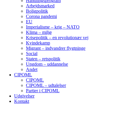
Handlingsprogram
Arbejdsmarked
Boligpolitik
Corona pandemi
EU
Imperialisme – krig – NATO
Klima – miljø
Krisepolitik – en revolutionær vej
Kvindekamp
Migrant – indvandrer flygtninge
Social
Staten – retspolitik
Ungdom – uddannelse
Andet
CIPOML
CIPOML
CIPOML – udtalelser
Partier i CIPOML
Udgivelser
Kontakt