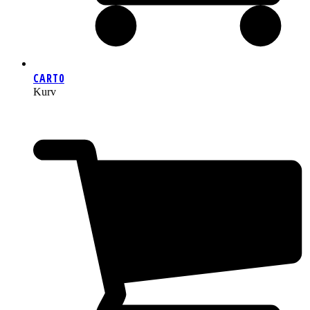
CART
0
Kurv