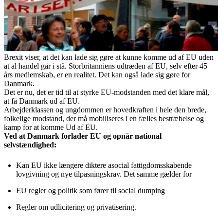
Brexit viser, at det kan lade sig gøre at kunne komme ud af EU uden
at al handel går i stå. Storbritanniens udtræden af EU, selv efter 45
års medlemskab, er en realitet. Det kan også lade sig gøre for
Danmark.
Det er nu, det er tid til at styrke EU-modstanden med det klare mål,
at få Danmark ud af EU.
Arbejderklassen og ungdommen er hovedkraften i hele den brede,
folkelige modstand, der må mobiliseres i en fælles bestræbelse og
kamp for at komme Ud af EU.
Ved at Danmark forlader EU og opnår national
selvstændighed:
Kan EU ikke længere diktere asocial fattigdomsskabende
lovgivning og nye tilpasningskrav. Det samme gælder for
EU regler og politik som fører til social dumping
Regler om udlicitering og privatisering.