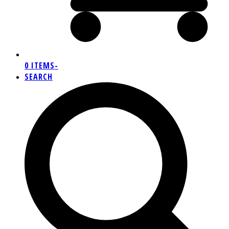
0 ITEMS
-
SEARCH