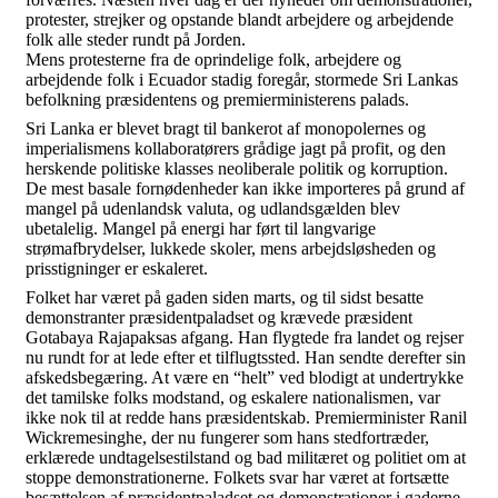
protester, strejker og opstande blandt arbejdere og arbejdende
folk alle steder rundt på Jorden.
Mens protesterne fra de oprindelige folk, arbejdere og
arbejdende folk i Ecuador stadig foregår, stormede Sri Lankas
befolkning præsidentens og premierministerens palads.
Sri Lanka er blevet bragt til bankerot af monopolernes og
imperialismens kollaboratørers grådige jagt på profit, og den
herskende politiske klasses neoliberale politik og korruption.
De mest basale fornødenheder kan ikke importeres på grund af
mangel på udenlandsk valuta, og udlandsgælden blev
ubetalelig. Mangel på energi har ført til langvarige
strømafbrydelser, lukkede skoler, mens arbejdsløsheden og
prisstigninger er eskaleret.
Folket har været på gaden siden marts, og til sidst besatte
demonstranter præsidentpaladset og krævede præsident
Gotabaya Rajapaksas afgang. Han flygtede fra landet og rejser
nu rundt for at lede efter et tilflugtssted. Han sendte derefter sin
afskedsbegæring. At være en “helt” ved blodigt at undertrykke
det tamilske folks modstand, og eskalere nationalismen, var
ikke nok til at redde hans præsidentskab. Premierminister Ranil
Wickremesinghe, der nu fungerer som hans stedfortræder,
erklærede undtagelsestilstand og bad militæret og politiet om at
stoppe demonstrationerne. Folkets svar har været at fortsætte
besættelsen af præsidentpaladset og demonstrationer i gaderne