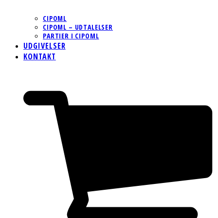
CIPOML
CIPOML – UDTALELSER
PARTIER I CIPOML
UDGIVELSER
KONTAKT