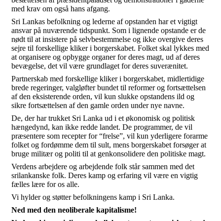
med krav om også hans afgang.
Sri Lankas befolkning og lederne af opstanden har et vigtigt
ansvar på nuværende tidspunkt. Som i lignende opstande er de
nødt til at insistere på selvbestemmelse og ikke overgive deres
sejre til forskellige kliker i borgerskabet. Folket skal lykkes med
at organisere og opbygge organer for deres magt, ud af deres
bevægelse, det vil være grundlaget for deres suverænitet.
Partnerskab med forskellige kliker i borgerskabet, midlertidige
brede regeringer, valgløfter bundet til reformer og fortsættelsen
af den eksisterende orden, vil kun slukke opstandens ild og
sikre fortsættelsen af den gamle orden under nye navne.
De, der har trukket Sri Lanka ud i et økonomisk og politisk
hængedynd, kan ikke redde landet. De programmer, de vil
præsentere som recepter for “frelse”, vil kun yderligere forarme
folket og fordømme dem til sult, mens borgerskabet forsøger at
bruge militær og politi til at genkonsolidere den politiske magt.
Verdens arbejdere og arbejdende folk står sammen med det
srilankanske folk. Deres kamp og erfaring vil være en vigtig
fælles lære for os alle.
Vi hylder og støtter befolkningens kamp i Sri Lanka.
Ned med den neoliberale kapitalisme!