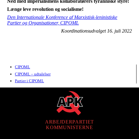
Ned med imperialismens kollaboratørers tyranniske styre!
Længe leve revolution og socialisme!
Den Internationale Konference af Marxistisk-leninistiske
Partier og Organisationer, CIPOML
Koordinationsudvalget 16. juli 2022
CIPOML
CIPOML – udtalelser
Partier i CIPOML
ARBEJDERPARTIET
KOMMUNISTERNE