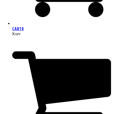
CART
0
Kurv