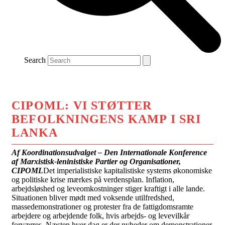
Search
CIPOML: VI STØTTER
BEFOLKNINGENS KAMP I SRI
LANKA
Af Koordinationsudvalget –
Den Internationale Konference
af Marxistisk-leninistiske Partier og Organisationer,
CIPOML
Det imperialistiske kapitalistiske systems økonomiske
og politiske krise mærkes på verdensplan. Inflation,
arbejdsløshed og leveomkostninger stiger kraftigt i alle lande.
Situationen bliver mødt med voksende utilfredshed,
massedemonstrationer og protester fra de fattigdomsramte
arbejdere og arbejdende folk, hvis arbejds- og levevilkår
forværres. Næsten hver dag er der nyheder om demonstrationer,