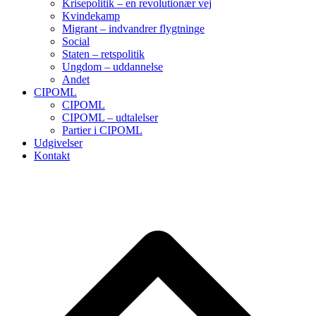
Krisepolitik – en revolutionær vej
Kvindekamp
Migrant – indvandrer flygtninge
Social
Staten – retspolitik
Ungdom – uddannelse
Andet
CIPOML
CIPOML
CIPOML – udtalelser
Partier i CIPOML
Udgivelser
Kontakt