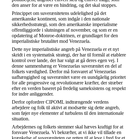
den anser for at være en hindring, og det skal stoppes.
Princippet om suverænitetens udelelighed på det
amerikanske kontinent, som indgår i den nationale
sikkerhedsstrategi, som den amerikanske imperialisme
offentliggjorde i slutningen af november, og som er en
opdatering af Monroe-doktrinen, er grundlaget for den
imperialistiske brutalitet mod Venezuela.
Dette nye imperialistiske angreb på Venezuela er et nyt
skridt i en systematisk strategi, der har til formål at etablere
kontrol over lande, der har valgt at gå deres egen vej. I
denne sammenhæng er Venezuelas suverænitet en del af
folkets værdighed. Derfor må forsvaret af Venezuelas
uafhængighed og suverænitet være en uundgåelig prioritet
for alle progressive og revolutionære kræfter, der stræber
efter en verden baseret på fredelig sameksistens og respekt
for indre anliggender.
Derfor opfordrer CIPOML indtrængende verdens
arbejdere og folk til aktivt at modsætte sig dette angreb,
som føjer nye elementer af turbulens til den internationale
situation.
Arbejdernes og folkets stemmer skal hæves kraftigt for at
forsvare Venezuela. Vi bekræfter, at vi ikke vil tillade en
krænkelse af suveræniteten og retten til at leve i fred for et