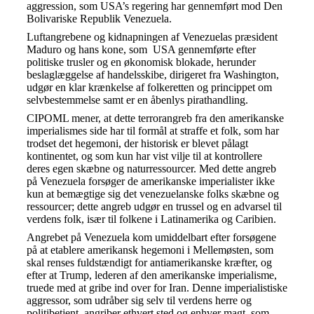
aggression, som USA’s regering har gennemført mod Den
Bolivariske Republik Venezuela.
Luftangrebene og kidnapningen af Venezuelas præsident
Maduro og hans kone, som USA gennemførte efter
politiske trusler og en økonomisk blokade, herunder
beslaglæggelse af handelsskibe, dirigeret fra Washington,
udgør en klar krænkelse af folkeretten og princippet om
selvbestemmelse samt er en åbenlys pirathandling.
CIPOML mener, at dette terrorangreb fra den amerikanske
imperialismes side har til formål at straffe et folk, som har
trodset det hegemoni, der historisk er blevet pålagt
kontinentet, og som kun har vist vilje til at kontrollere
deres egen skæbne og naturressourcer. Med dette angreb
på Venezuela forsøger de amerikanske imperialister ikke
kun at bemægtige sig det venezuelanske folks skæbne og
ressourcer; dette angreb udgør en trussel og en advarsel til
verdens folk, især til folkene i Latinamerika og Caribien.
Angrebet på Venezuela kom umiddelbart efter forsøgene
på at etablere amerikansk hegemoni i Mellemøsten, som
skal renses fuldstændigt for antiamerikanske kræfter, og
efter at Trump, lederen af den amerikanske imperialisme,
truede med at gribe ind over for Iran. Denne imperialistiske
aggressor, som udråber sig selv til verdens herre og
politibetjent, angriber ethvert sted og enhver magt, som