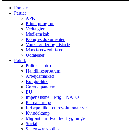
Forside
Partiet
APK
Principprogram
Vedtægter
Medlemskab
Kongres dokumenter
Vores rødder og historie
Marxisme-leninisme
Udtalelser
Politik
Politik – intro
Handlingsprogram
Arbejdsmarked
Boligpolitik
Corona pandemi
EU
Imperialisme – krig – NATO
Klima – miljø
Krisepolitik – en revolutionær vej
Kvindekamp
Migrant – indvandrer flygtninge
Social
Staten – retspolitik