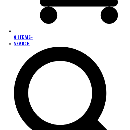
0 ITEMS
-
SEARCH