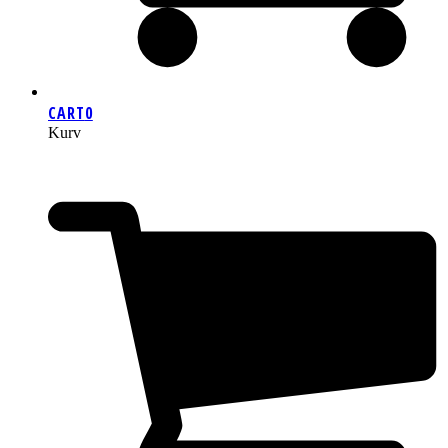
CART
0
Kurv