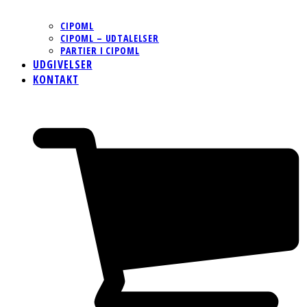
CIPOML
CIPOML – UDTALELSER
PARTIER I CIPOML
UDGIVELSER
KONTAKT