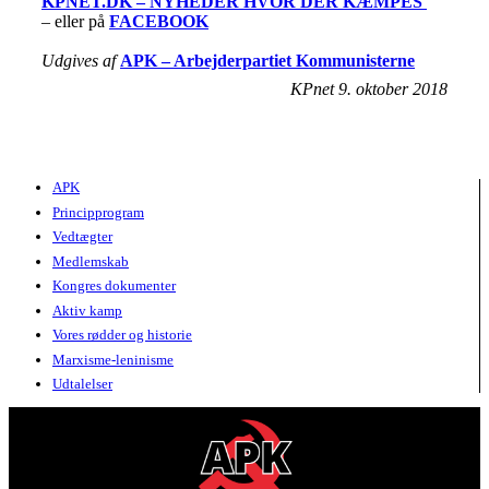
KPNET.DK – NYHEDER HVOR DER KÆMPES
– eller på
FACEBOOK
Udgives af
APK – Arbejderpartiet Kommunisterne
KPnet 9. oktober 2018
APK
Principprogram
Vedtægter
Medlemskab
Kongres dokumenter
Aktiv kamp
Vores rødder og historie
Marxisme-leninisme
Udtalelser