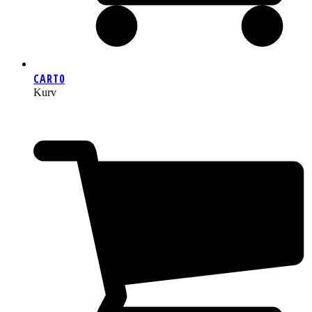
CART
0
Kurv