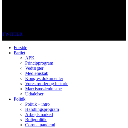
TWITTER
Forside
Partiet
APK
Principprogram
Vedtægter
Medlemskab
Kongres dokumenter
Vores rødder og historie
Marxisme-leninisme
Udtalelser
Politik
Politik – intro
Handlingsprogram
Arbejdsmarked
Boligpolitik
Corona pandemi