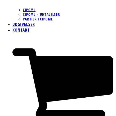
CIPOML
CIPOML – UDTALELSER
PARTIER I CIPOML
UDGIVELSER
KONTAKT