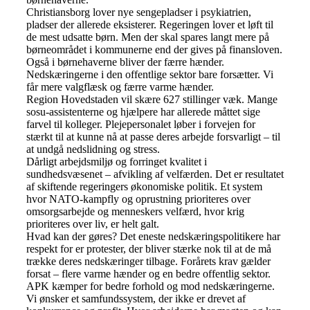
Christiansborg lover nye sengepladser i psykiatrien,
pladser der allerede eksisterer. Regeringen lover et løft til
de mest udsatte børn. Men der skal spares langt mere på
børneområdet i kommunerne end der gives på finansloven.
Også i børnehaverne bliver der færre hænder.
Nedskæringerne i den offentlige sektor bare forsætter. Vi
får mere valgflæsk og færre varme hænder.
Region Hovedstaden vil skære 627 stillinger væk. Mange
sosu-assistenterne og hjælpere har allerede måttet sige
farvel til kolleger. Plejepersonalet løber i forvejen for
stærkt til at kunne nå at passe deres arbejde forsvarligt – til
at undgå nedslidning og stress.
Dårligt arbejdsmiljø og forringet kvalitet i
sundhedsvæsenet – afvikling af velfærden. Det er resultatet
af skiftende regeringers økonomiske politik. Et system
hvor NATO-kampfly og oprustning prioriteres over
omsorgsarbejde og menneskers velfærd, hvor krig
prioriteres over liv, er helt galt.
Hvad kan der gøres? Det eneste nedskæringspolitikere har
respekt for er protester, der bliver stærke nok til at de må
trække deres nedskæringer tilbage. Forårets krav gælder
forsat – flere varme hænder og en bedre offentlig sektor.
APK kæmper for bedre forhold og mod nedskæringerne.
Vi ønsker et samfundssystem, der ikke er drevet af