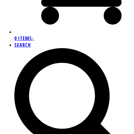
0 ITEMS
-
SEARCH