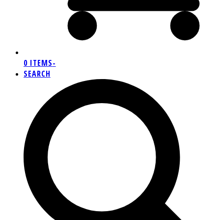
0 ITEMS
-
SEARCH