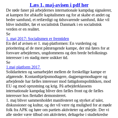
Læs 1. maj-avisen i pdf her
De røde faner på arbejdernes internationale kampdag signalerer,
at kampen for afskaffe kapitalismen og for at skabe et andet og
bedre samfund, et retfærdigt og tidssvarende samfund, ikke vil
blive indstillet, før et socialistisk Danmark i en socialistisk
verden er en realitet.
Se
1. maj 2017: Socialismen er fremtiden
En del af avisen er 1. maj-platformen: En vurdering og
prioritering af de mest påtrængende kampe, der må føres for at
forsvare arbejdernes, ungdommens og den brede befolknings
interesser i en stadig mere usikker tid.
Se
1.maj platform 2017
Solidariteten og samarbejdet mellem de forskellige kampe er
afgørende. Kontanthjælpsmodtagere, dagpengemodtagere og
arbejdende har fælles interesser mod fattigdomspolitikken, mod
EU og mod oprustning og krig. På arbejderklassens
internationale kampdag bliver den fælles front og de fælles
interesser hos flertallet demonstreret.
1. maj bliver sammenholdet manifesteret og styrket af taler,
diskussioner og kultur, og der vil være rig mulighed for at møde
folk fra APK og høre om partiets aktiviteter og arbejde. Der vi
alle steder være tilbud om aktiviteter, deltagelse i studiekredse