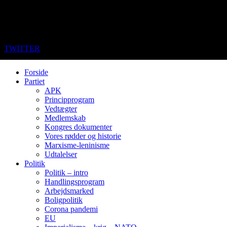
TWITTER
Forside
Partiet
APK
Principprogram
Vedtægter
Medlemskab
Kongres dokumenter
Vores rødder og historie
Marxisme-leninisme
Udtalelser
Politik
Politik – intro
Handlingsprogram
Arbejdsmarked
Boligpolitik
Corona pandemi
EU