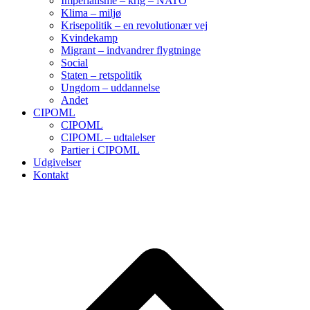
Imperialisme – krig – NATO
Klima – miljø
Krisepolitik – en revolutionær vej
Kvindekamp
Migrant – indvandrer flygtninge
Social
Staten – retspolitik
Ungdom – uddannelse
Andet
CIPOML
CIPOML
CIPOML – udtalelser
Partier i CIPOML
Udgivelser
Kontakt