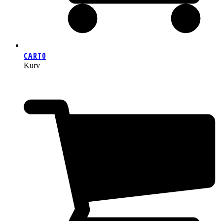
CART
0
Kurv