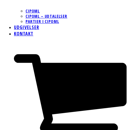
CIPOML
CIPOML – UDTALELSER
PARTIER I CIPOML
UDGIVELSER
KONTAKT