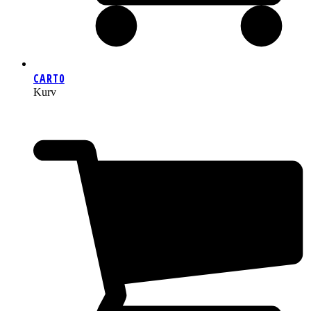
CART
0
Kurv