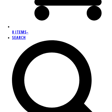
0 ITEMS
-
SEARCH