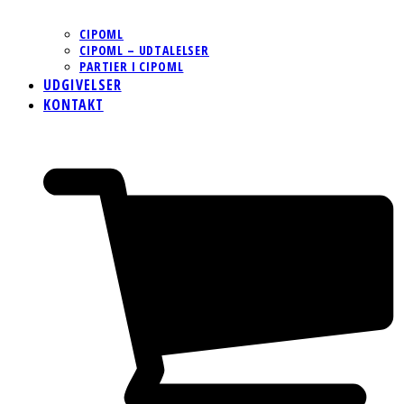
CIPOML
CIPOML – UDTALELSER
PARTIER I CIPOML
UDGIVELSER
KONTAKT