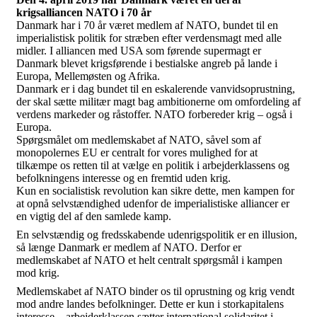
krigsalliancen NATO i 70 år
Danmark har i 70 år været medlem af NATO, bundet til en
imperialistisk politik for stræben efter verdensmagt med alle
midler. I alliancen med USA som førende supermagt er
Danmark blevet krigsførende i bestialske angreb på lande i
Europa, Mellemøsten og Afrika.
Danmark er i dag bundet til en eskalerende vanvidsoprustning,
der skal sætte militær magt bag ambitionerne om omfordeling af
verdens markeder og råstoffer. NATO forbereder krig – også i
Europa.
Spørgsmålet om medlemskabet af NATO, såvel som af
monopolernes EU er centralt for vores mulighed for at
tilkæmpe os retten til at vælge en politik i arbejderklassens og
befolkningens interesse og en fremtid uden krig.
Kun en socialistisk revolution kan sikre dette, men kampen for
at opnå selvstændighed udenfor de imperialistiske alliancer er
en vigtig del af den samlede kamp.
En selvstændig og fredsskabende udenrigspolitik er en illusion,
så længe Danmark er medlem af NATO. Derfor er
medlemskabet af NATO et helt centralt spørgsmål i kampen
mod krig.
Medlemskabet af NATO binder os til oprustning og krig vendt
mod andre landes befolkninger. Dette er kun i storkapitalens
interesse – arbejderklassen sætter international solidaritet i