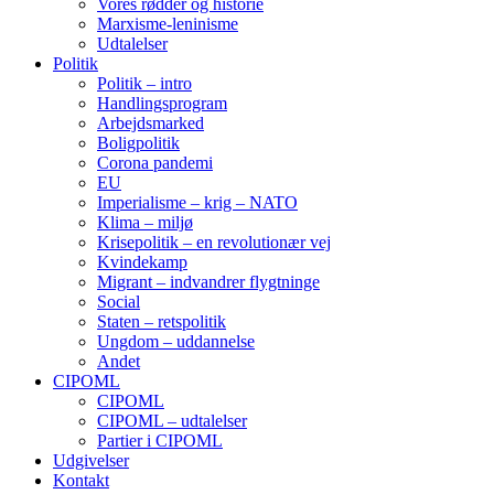
Vores rødder og historie
Marxisme-leninisme
Udtalelser
Politik
Politik – intro
Handlingsprogram
Arbejdsmarked
Boligpolitik
Corona pandemi
EU
Imperialisme – krig – NATO
Klima – miljø
Krisepolitik – en revolutionær vej
Kvindekamp
Migrant – indvandrer flygtninge
Social
Staten – retspolitik
Ungdom – uddannelse
Andet
CIPOML
CIPOML
CIPOML – udtalelser
Partier i CIPOML
Udgivelser
Kontakt