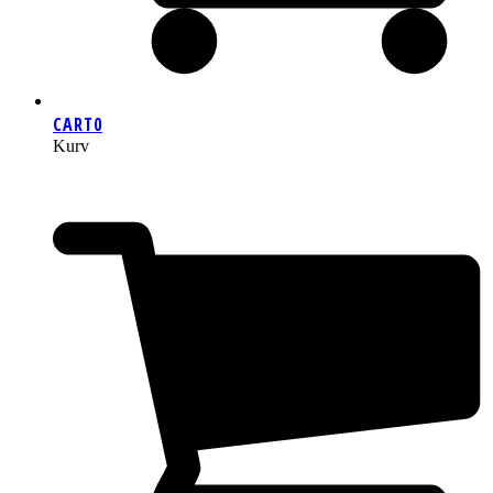
CART
0
Kurv