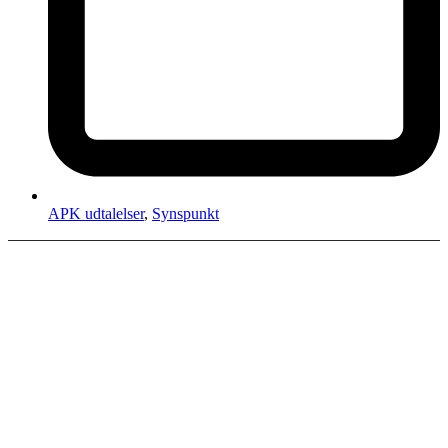
APK udtalelser
,
Synspunkt
Helle Thorning-Schmidt har udskrevet folketingsvalg tirsdag den
18. juni. Dorte Grenaa fra APK opfordrer til at de centrale
spørgsmål om krige og krigsfly på den ene side og asociale reformer
og nedskæringer på den anden bliver bragt ind i valgkampen – af
alle andre end krigspolitikerne, der ikke vil tale om det