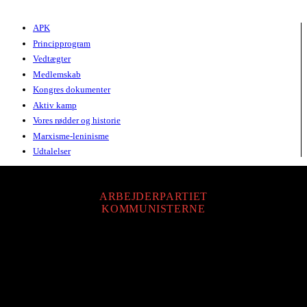
Netavisen 27. maj 2015
APK
Principprogram
Vedtægter
Medlemskab
Kongres dokumenter
Aktiv kamp
Vores rødder og historie
Marxisme-leninisme
Udtalelser
ARBEJDERPARTIET
KOMMUNISTERNE