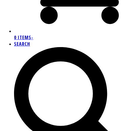
0 ITEMS
-
SEARCH