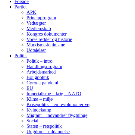
Forside
Partiet
APK
Principprogram
Vedtægter
Medlemskab
Kongres dokumenter
Vores rødder og historie
Marxisme-leninisme
Udtalelser
Politik
Politik – intro
Handlingsprogram
Arbejdsmarked
Boligpolitik
Corona pandemi
EU
Imperialisme – krig – NATO
Klima – miljø
Krisepolitik – en revolutionær vej
Kvindekamp
Migrant – indvandrer flygtninge
Social
Staten – retspolitik
Ungdom – uddannelse