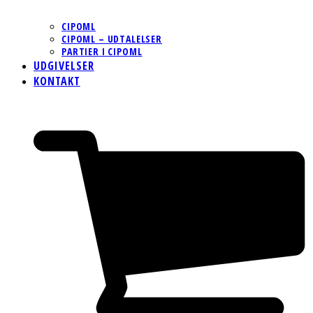
CIPOML
CIPOML – UDTALELSER
PARTIER I CIPOML
UDGIVELSER
KONTAKT