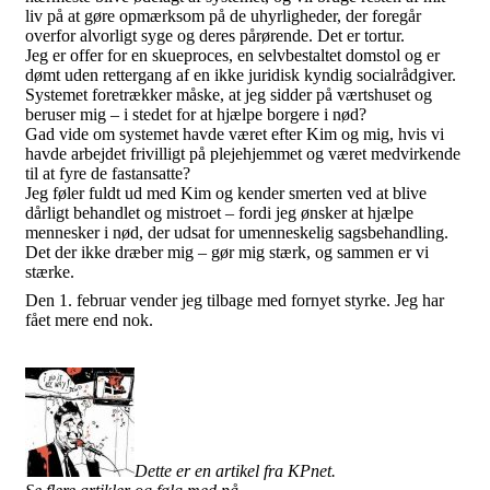
liv på at gøre opmærksom på de uhyrligheder, der foregår
overfor alvorligt syge og deres pårørende. Det er tortur.
Jeg er offer for en skueproces, en selvbestaltet domstol og er
dømt uden rettergang af en ikke juridisk kyndig socialrådgiver.
Systemet foretrækker måske, at jeg sidder på værtshuset og
beruser mig – i stedet for at hjælpe borgere i nød?
Gad vide om systemet havde været efter Kim og mig, hvis vi
havde arbejdet frivilligt på plejehjemmet og været medvirkende
til at fyre de fastansatte?
Jeg føler fuldt ud med Kim og kender smerten ved at blive
dårligt behandlet og mistroet – fordi jeg ønsker at hjælpe
mennesker i nød, der udsat for umenneskelig sagsbehandling.
Det der ikke dræber mig – gør mig stærk, og sammen er vi
stærke.
Den 1. februar vender jeg tilbage med fornyet styrke. Jeg har
fået mere end nok.
Dette er en artikel fra KPnet.