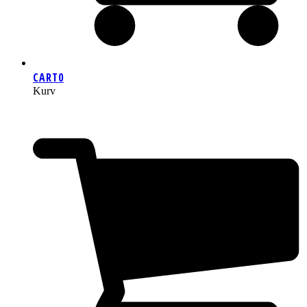
CART
0
Kurv