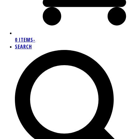
0 ITEMS
-
SEARCH