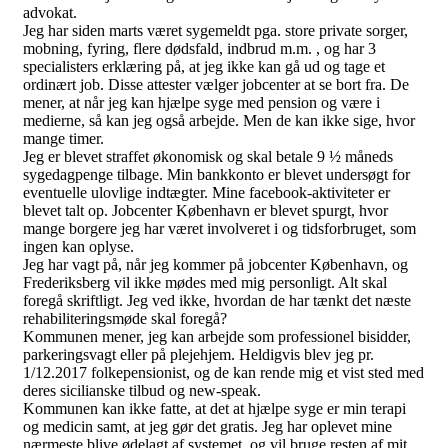
advokat.
Jeg har siden marts været sygemeldt pga. store private sorger,
mobning, fyring, flere dødsfald, indbrud m.m. , og har 3
specialisters erklæring på, at jeg ikke kan gå ud og tage et
ordinært job. Disse attester vælger jobcenter at se bort fra. De
mener, at når jeg kan hjælpe syge med pension og være i
medierne, så kan jeg også arbejde. Men de kan ikke sige, hvor
mange timer.
Jeg er blevet straffet økonomisk og skal betale 9 ½ måneds
sygedagpenge tilbage. Min bankkonto er blevet undersøgt for
eventuelle ulovlige indtægter. Mine facebook-aktiviteter er
blevet talt op. Jobcenter København er blevet spurgt, hvor
mange borgere jeg har været involveret i og tidsforbruget, som
ingen kan oplyse.
Jeg har vagt på, når jeg kommer på jobcenter København, og
Frederiksberg vil ikke mødes med mig personligt. Alt skal
foregå skriftligt. Jeg ved ikke, hvordan de har tænkt det næste
rehabiliteringsmøde skal foregå?
Kommunen mener, jeg kan arbejde som professionel bisidder,
parkeringsvagt eller på plejehjem. Heldigvis blev jeg pr.
1/12.2017 folkepensionist, og de kan rende mig et vist sted med
deres sicilianske tilbud og new-speak.
Kommunen kan ikke fatte, at det at hjælpe syge er min terapi
og medicin samt, at jeg gør det gratis. Jeg har oplevet mine
nærmeste blive ødelagt af systemet, og vil bruge resten af mit