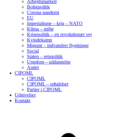
Arbejdsmarked
Boligpolitik
Corona pandemi
EU
Imperialisme – krig – NATO
Klima – miljø
Krisepolitik – en revolutionær vej
Kvindekamp
Migrant – indvandrer flygtninge
Social
Staten – retspolitik
Ungdom – uddannelse
Andet
CIPOML
CIPOML
CIPOML – udtalelser
Partier i CIPOML
Udgivelser
Kontakt