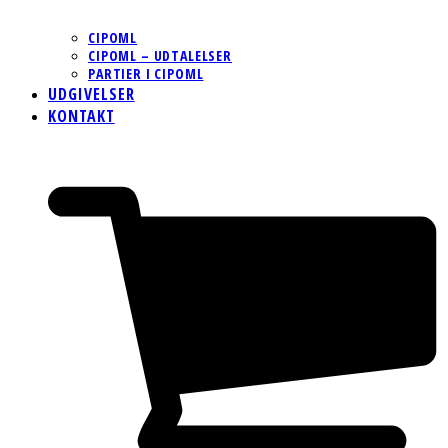
CIPOML
CIPOML – UDTALELSER
PARTIER I CIPOML
UDGIVELSER
KONTAKT