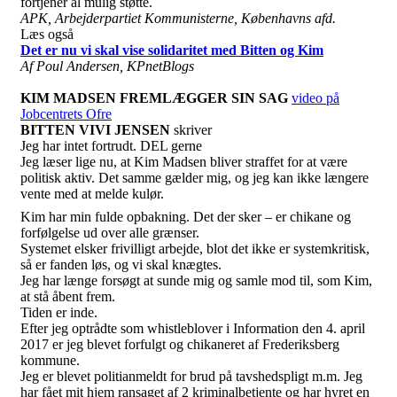
fortjener al mulig støtte.
APK, Arbejderpartiet Kommunisterne, Københavns afd.
Læs også
Det er nu vi skal vise solidaritet med Bitten og Kim
Af Poul Andersen, KPnetBlogs
KIM MADSEN FREMLÆGGER SIN SAG
video på
Jobcentrets Ofre
BITTEN VIVI JENSEN
skriver
Jeg har intet fortrudt. DEL gerne
Jeg læser lige nu, at Kim Madsen bliver straffet for at være
politisk aktiv. Det samme gælder mig, og jeg kan ikke længere
v
ente med at melde kulør.
Kim har min fulde opbakning. Det der sker – er chikane og
forfølgelse ud over alle grænser.
Systemet elsker frivilligt arbejde, blot det ikke er systemkritisk,
så er fanden løs, og vi skal knægtes.
Jeg har længe forsøgt at sunde mig og samle mod til, som Kim,
at stå åbent frem.
Tiden er inde.
Efter jeg optrådte som whistleblover i Information den 4. april
2017 er jeg blevet forfulgt og chikaneret af Frederiksberg
kommune.
Jeg er blevet politianmeldt for brud på tavshedspligt m.m. Jeg
har fået mit hjem ransaget af 2 kriminalbetjente og har hyret en