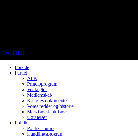
TWITTER
Forside
Partiet
APK
Principprogram
Vedtægter
Medlemskab
Kongres dokumenter
Vores rødder og historie
Marxisme-leninisme
Udtalelser
Politik
Politik – intro
Handlingsprogram