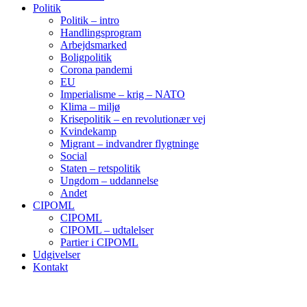
Politik
Politik – intro
Handlingsprogram
Arbejdsmarked
Boligpolitik
Corona pandemi
EU
Imperialisme – krig – NATO
Klima – miljø
Krisepolitik – en revolutionær vej
Kvindekamp
Migrant – indvandrer flygtninge
Social
Staten – retspolitik
Ungdom – uddannelse
Andet
CIPOML
CIPOML
CIPOML – udtalelser
Partier i CIPOML
Udgivelser
Kontakt