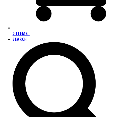
0 ITEMS
-
SEARCH