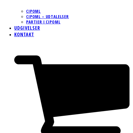
CIPOML
CIPOML – UDTALELSER
PARTIER I CIPOML
UDGIVELSER
KONTAKT