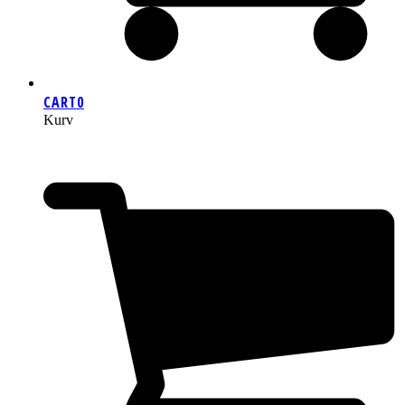
CART
0
Kurv