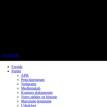
TWITTER
Forside
Partiet
APK
Principprogram
Vedtægter
Medlemskab
Kongres dokumenter
Vores rødder og historie
Marxisme-leninisme
Udtalelser