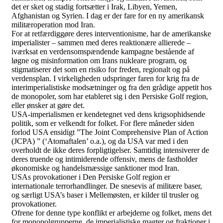
det er sket og stadig fortsætter i Irak, Libyen, Yemen,
Afghanistan og Syrien. I dag er der fare for en ny amerikansk
militæroperation mod Iran.
For at retfærdiggøre deres interventionisme, har de amerikanske
imperialister – sammen med deres reaktionære allierede –
iværksat en verdensomspændende kampagne bestående af
løgne og misinformation om Irans nukleare program, og
stigmatiserer det som en risiko for freden, regionalt og på
verdensplan. I virkeligheden udspringer faren for krig fra de
interimperialistiske modsætninger og fra den grådige appetit hos
de monopoler, som har etableret sig i den Persiske Golf region,
eller ønsker at gøre det.
USA-imperialismen er kendetegnet ved dens krigsophidsende
politik, som er velkendt for folket. For flere måneder siden
forlod USA ensidigt ”The
Joint Comprehensive Plan of Action
(JCPA) ”
(‘Atomaftalen’ o.a.),
og da USA var med i den
overholdt de ikke deres forpligtigelser. Samtidig intensiverer de
deres truende og intimiderende offensiv, mens de fastholder
økonomiske og handelsmæssige sanktioner mod Iran.
USAs provokationer i Den Persiske Golf region er
internationale terrorhandlinger. De snesevis af militære baser,
og særligt USA’s baser i Mellemøsten, er kilder til trusler og
provokationer.
Ofrene for denne type konflikt er arbejderne og folket, mens det
for monopolgrupperne, de imperialistiske magter og fraktioner i