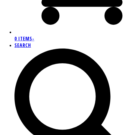
0 ITEMS
-
SEARCH