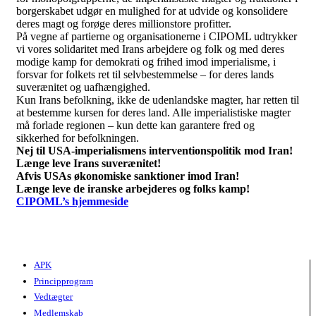
borgerskabet udgør en mulighed for at udvide og konsolidere
deres magt og forøge deres millionstore profitter.
På vegne af partierne og organisationerne i CIPOML udtrykker
vi vores solidaritet med Irans arbejdere og folk og med deres
modige kamp for demokrati og frihed imod imperialisme, i
forsvar for folkets ret til selvbestemmelse – for deres lands
suverænitet og uafhængighed.
Kun Irans befolkning, ikke de udenlandske magter, har retten til
at bestemme kursen for deres land. Alle imperialistiske magter
må forlade regionen – kun dette kan garantere fred og
sikkerhed for befolkningen.
Nej til
USA-
imperialis
mens
intervention
spolitik
mod Iran!
Længe leve Irans suverænitet!
Afvis
USAs
økonomiske sanktioner imod Iran!
Længe leve de iranske arbejderes og folks kamp!
CIPOML’s hjemmeside
APK
Principprogram
Vedtægter
Medlemskab