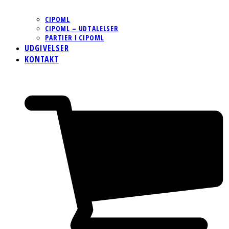
CIPOML
CIPOML – UDTALELSER
PARTIER I CIPOML
UDGIVELSER
KONTAKT