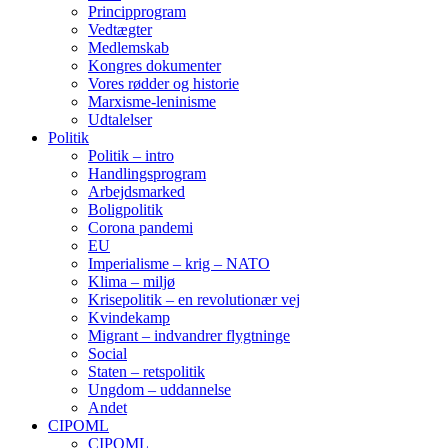
Principprogram
Vedtægter
Medlemskab
Kongres dokumenter
Vores rødder og historie
Marxisme-leninisme
Udtalelser
Politik
Politik – intro
Handlingsprogram
Arbejdsmarked
Boligpolitik
Corona pandemi
EU
Imperialisme – krig – NATO
Klima – miljø
Krisepolitik – en revolutionær vej
Kvindekamp
Migrant – indvandrer flygtninge
Social
Staten – retspolitik
Ungdom – uddannelse
Andet
CIPOML
CIPOML