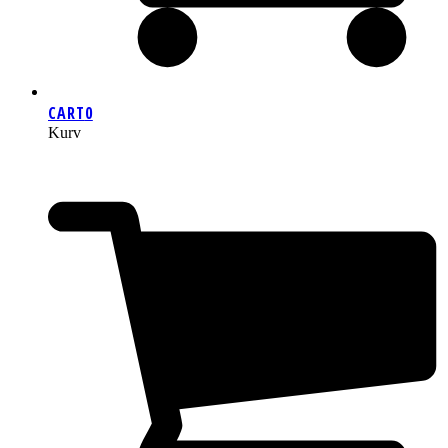
CART
0
Kurv