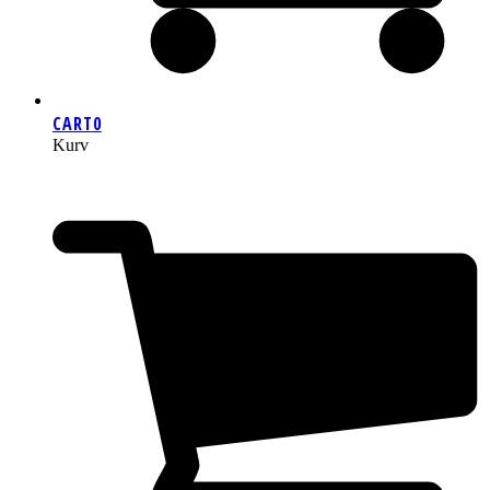
CART
0
Kurv