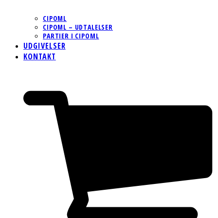
CIPOML
CIPOML – UDTALELSER
PARTIER I CIPOML
UDGIVELSER
KONTAKT