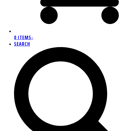
0 ITEMS
-
SEARCH