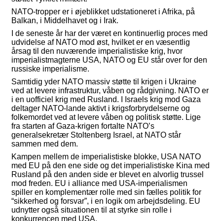
NATO-tropper er i øjeblikket udstationeret i Afrika, på
Balkan, i Middelhavet og i Irak.
I de seneste år har der været en kontinuerlig proces med
udvidelse af NATO mod øst, hvilket er
en væsentlig
årsag til den nuværende imperialistiske krig, hvor
imperialistmagterne USA, NATO og EU står over for den
russiske imperialisme.
Samtidig yder NATO massiv støtte til krigen i Ukraine
ved at levere infrastruktur, våben og rådgivning. NATO er
i en uofficiel krig med Rusland. I Israels krig mod Gaza
deltager NATO-lande aktivt i krigsforbrydelserne og
folkemordet ved at levere våben og politisk støtte.
Lige
fra starten af Gaza-krigen fortalte NATO’s
generalsekretær Stoltenberg Israel, at NATO står
sammen med dem.
Kampen mellem de imperialistiske blokke, USA NATO
med EU på den ene side og det imperialistiske Kina med
Rusland på den anden side er blevet en alvorlig trussel
mod freden. EU i alliance med USA-imperialismen
spiller en komplementær rolle med sin fælles politik for
“sikkerhed og forsvar”, i en logik om arbejdsdeling. EU
udnytter også situationen til at styrke sin rolle i
konkurrencen med USA.