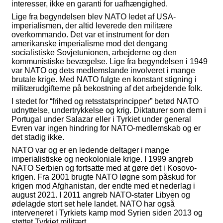
interesser, ikke en garanti for uafhængighed.
Lige fra begyndelsen blev NATO ledet af USA-
imperialismen, der altid leverede den militære
overkommando. Det var et instrument for den
amerikanske imperialisme mod det dengang
socialistiske Sovjetunionen, arbejderne og den
kommunistiske bevægelse. Lige fra begyndelsen i 1949
var NATO og dets medlemslande involveret i mange
brutale krige. Med NATO fulgte en konstant stigning i
militærudgifterne på bekostning af det arbejdende folk.
I stedet for “frihed og retsstatsprincipper” betød NATO
udnyttelse, undertrykkelse og krig. Diktaturer som dem i
Portugal under Salazar eller i Tyrkiet under general
Evren var ingen hindring for NATO-medlemskab og er
det stadig ikke.
NATO var og er en ledende deltager i mange
imperialistiske og neokoloniale krige. I 1999 angreb
NATO Serbien og fortsatte med at gøre det i Kosovo-
krigen. Fra 2001 brugte NATO løgne som påskud for
krigen mod Afghanistan, der endte med et nederlag i
august 2021. I 2011 angreb NATO-stater Libyen og
ødelagde stort set hele landet. NATO har også
interveneret i Tyrkiets kamp mod Syrien siden 2013 og
støttet Tyrkiet militært.