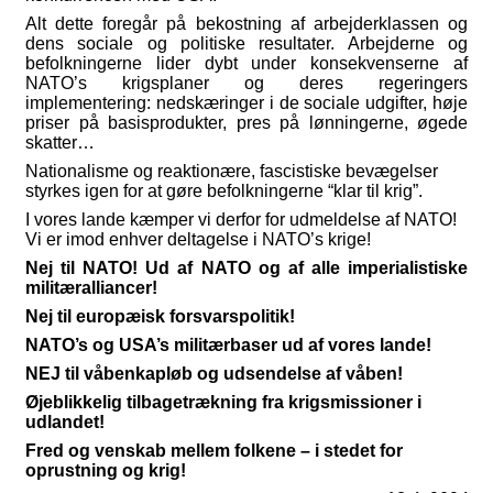
Alt dette foregår på bekostning af arbejderklassen og
dens sociale og politiske resultater.
Arbejderne og
befolkningerne lider dybt under konsekvenserne af
NATO’s krigsplaner og deres regeringers
implementering: nedskæringer i de sociale udgifter, høje
priser på basisprodukter, pres på lønningerne, øgede
skatter…
Nationalisme og reaktionære, fascistiske bevægelser
styrkes igen for at gøre befolkningerne “klar til krig”.
I vores lande kæmper vi derfor for udmeldelse af NATO!
Vi er imod enhver deltagelse i NATO’s krige!
Nej til NATO!
Ud af NATO og af alle imperialistiske
militæralliancer!
Nej til europæisk forsvarspolitik!
NATO’s og USA’s militærbaser ud af vores lande!
NEJ til våbenkapløb og udsendelse af våben!
Øjeblikkelig tilbagetrækning fra krigsmissioner i
udlandet!
Fred og venskab mellem folkene – i stedet for
oprustning og krig!