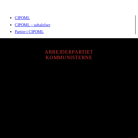
CIPOML
CIPOML – udtalelser
Partier i CIPOML
ARBEJDERPARTIET
KOMMUNISTERNE