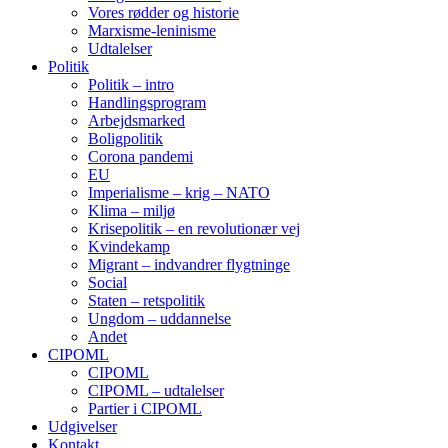
Vores rødder og historie
Marxisme-leninisme
Udtalelser
Politik
Politik – intro
Handlingsprogram
Arbejdsmarked
Boligpolitik
Corona pandemi
EU
Imperialisme – krig – NATO
Klima – miljø
Krisepolitik – en revolutionær vej
Kvindekamp
Migrant – indvandrer flygtninge
Social
Staten – retspolitik
Ungdom – uddannelse
Andet
CIPOML
CIPOML
CIPOML – udtalelser
Partier i CIPOML
Udgivelser
Kontakt