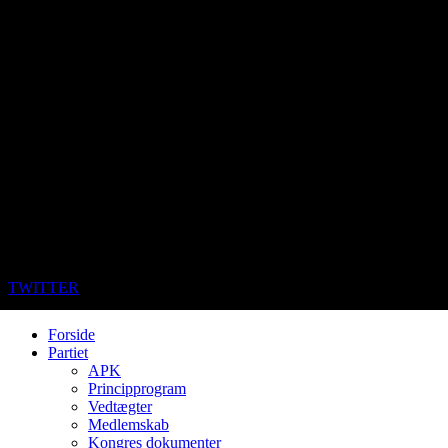
TWITTER
Forside
Partiet
APK
Principprogram
Vedtægter
Medlemskab
Kongres dokumenter