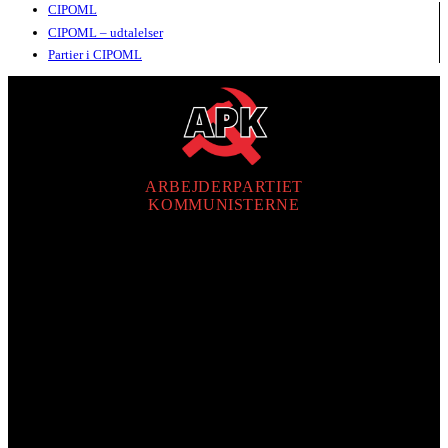
CIPOML
CIPOML – udtalelser
Partier i CIPOML
ARBEJDERPARTIET
KOMMUNISTERNE