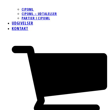
CIPOML
CIPOML – UDTALELSER
PARTIER I CIPOML
UDGIVELSER
KONTAKT