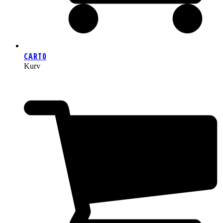
CART
0
Kurv