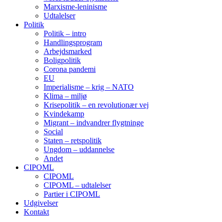
Marxisme-leninisme
Udtalelser
Politik
Politik – intro
Handlingsprogram
Arbejdsmarked
Boligpolitik
Corona pandemi
EU
Imperialisme – krig – NATO
Klima – miljø
Krisepolitik – en revolutionær vej
Kvindekamp
Migrant – indvandrer flygtninge
Social
Staten – retspolitik
Ungdom – uddannelse
Andet
CIPOML
CIPOML
CIPOML – udtalelser
Partier i CIPOML
Udgivelser
Kontakt