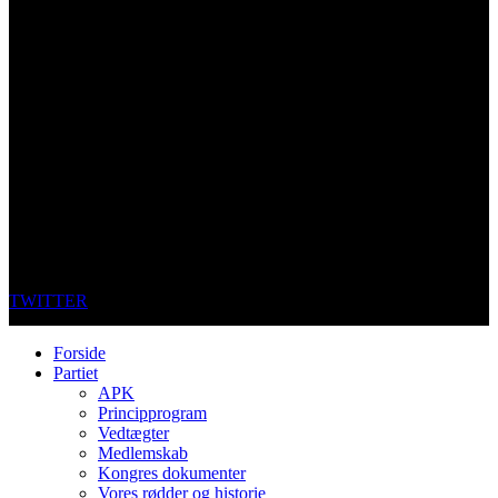
TWITTER
Forside
Partiet
APK
Principprogram
Vedtægter
Medlemskab
Kongres dokumenter
Vores rødder og historie