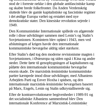
stod de i forreste række i den globale antifascistiske kamp
og skabte brede folkefronter. Da Anden Verdenskrig
sluttede blev de gamle kapitalistiske og fascistiske regimer
i det østlige Europa væltet og erstattet med nye
demokratiske stater. Den kinesiske revolution sejrede i
1949.
Den Kommunistiske Internationale spillede en afgørende
rolle i disse udviklinger sammen med Lenin’s og Stalin’s
Sovjetunionen. Komintern blev opløst i 1943, men ved
afslutningen af krigen havde den internationale
kommunistiske bevægelse aldrig stået stærkere.
Efter Stalin’s død tog den moderne revisionisme magten i
Sovjetunionen, i Østeuropa og siden også i Kina og andre
steder. Dette førte til genopbygningen af kapitalismen og
påførte den internationale kommunistiske bevægelse
enorm skade. De marxistisk-leninistiske kommunistiske
partier kæmpede imod disse udviklinger, med Albaniens
Arbejdets Parti og Enver Hoxha i spidsen, og den
internationale marxistisk-leninistiske bevægelsen baseret
på Marx, Engels, Lenin og Stalin udkrystalliserede sig.
Efter de kontrarevolutionære begivenheder i 1989-91 og
det socialistiske Albaniens sammenbrud blev Den
internationale Konference af Marxistisk-Leninistiske