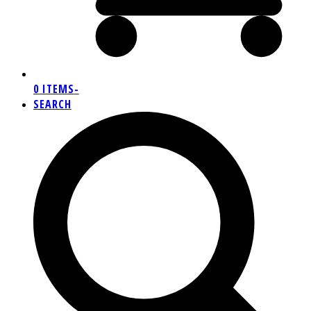
0 ITEMS
-
SEARCH