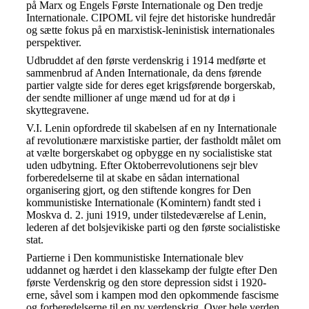
på Marx og Engels Første Internationale og Den tredje
Internationale. CIPOML vil fejre det historiske hundredår
og sætte fokus på en marxistisk-leninistisk internationales
perspektiver.
Udbruddet af den første verdenskrig i 1914 medførte et
sammenbrud af Anden Internationale, da dens førende
partier valgte side for deres eget krigsførende borgerskab,
der sendte millioner af unge mænd ud for at dø i
skyttegravene.
V.I. Lenin opfordrede til skabelsen af en ny Internationale
af revolutionære marxistiske partier, der fastholdt målet om
at vælte borgerskabet og opbygge en ny socialistiske stat
uden udbytning. Efter Oktoberrevolutionens sejr blev
forberedelserne til at skabe en sådan international
organisering gjort, og den stiftende kongres for Den
kommunistiske Internationale (Komintern) fandt sted i
Moskva d. 2. juni 1919, under tilstedeværelse af Lenin,
lederen af det bolsjevikiske parti og den første socialistiske
stat.
Partierne i Den kommunistiske Internationale blev
uddannet og hærdet i den klassekamp der fulgte efter Den
første Verdenskrig og den store depression sidst i 1920-
erne, såvel som i kampen mod den opkommende fascisme
og forberedelserne til en ny verdenskrig. Over hele verden