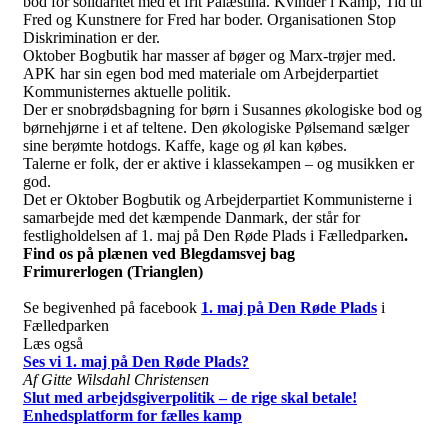
bod for solidaritet med et frit Palæstina. Kvinder i Kamp, Tid til
Fred og Kunstnere for Fred har boder. Organisationen Stop
Diskrimination er der.
Oktober Bogbutik har masser af bøger og Marx-trøjer med.
APK har sin egen bod med materiale om Arbejderpartiet
Kommunisternes aktuelle politik.
Der er snobrødsbagning for børn i Susannes økologiske bod og
børnehjørne i et af teltene. Den økologiske Pølsemand sælger
sine berømte hotdogs. Kaffe, kage og øl kan købes.
Talerne er folk, der er aktive i klassekampen – og musikken er
god.
Det er Oktober Bogbutik og Arbejderpartiet Kommunisterne i
samarbejde med det kæmpende Danmark, der står for
festligholdelsen af 1. maj på Den Røde Plads i Fælledparken
.
Find os på plænen ved Blegdamsvej bag
Frimurerlogen (Trianglen)
Se begivenhed på facebook
1. maj på Den Røde Plads
i
Fælledparken
Læs også
Ses vi 1. maj på Den Røde Plads?
Af Gitte Wilsdahl Christensen
Slut med arbejdsgiverpolitik – de rige skal betale!
Enhedsplatform for fælles kamp