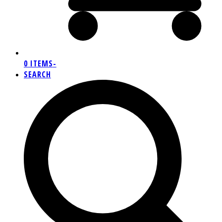
0 ITEMS
-
SEARCH