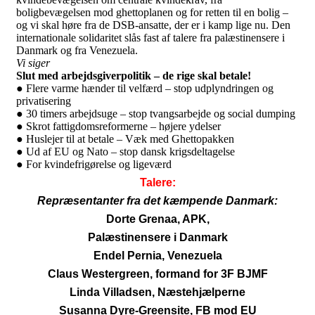
boligbevægelsen mod ghettoplanen og for retten til en bolig –
og vi skal høre fra de DSB-ansatte, der er i kamp lige nu. Den
internationale solidaritet slås fast af talere fra palæstinensere i
Danmark og fra Venezuela.
Vi siger
Slut med arbejdsgiverpolitik – de rige skal betale!
● Flere varme hænder til velfærd – stop udplyndringen og
privatisering
● 30 timers arbejdsuge – stop tvangsarbejde og social dumping
● Skrot fattigdomsreformerne – højere ydelser
● Huslejer til at betale – Væk med Ghettopakken
● Ud af EU og Nato – stop dansk krigsdeltagelse
● For kvindefrigørelse og ligeværd
Talere:
Repræsentanter fra det kæmpende Danmark:
Dorte Grenaa, APK,
Palæstinensere i Danmark
Endel Pernia, Venezuela
Claus Westergreen, formand for 3F BJMF
Linda Villadsen, Næstehjælperne
Susanna Dyre-Greensite, FB mod EU