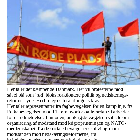
Her taler det kæmpende Danmark. Her vil protesterne mod
såvel blå som ‘rød’ bloks reaktionære politik og nedskærings-
reformer lyde. Herfra rejses forandringens krav.
Her taler repræsentanter fra fagbevægelsen for en kamplinje, fra
Folkebevægelsen mod EU om hvorfor og hvordan vi arbejder
for en udmeldelse af unionen, antikrigsbevægelsen vil tale om
organisering af modstand mod krigsoprustningen og NATO-
medlemskabet, fra de sociale bevægelser skal vi høre om
modstanden mod nedskæringsreformerne, fra
kvindebevægelsen om centrale kvindekrav, fra