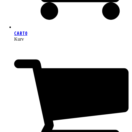
CART
0
Kurv