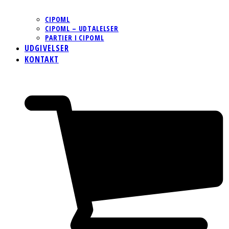
CIPOML
CIPOML – UDTALELSER
PARTIER I CIPOML
UDGIVELSER
KONTAKT