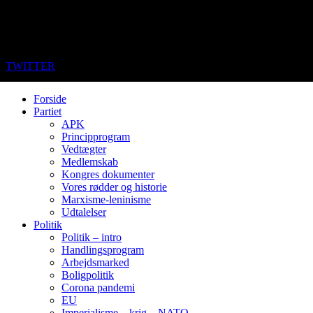
TWITTER
Forside
Partiet
APK
Principprogram
Vedtægter
Medlemskab
Kongres dokumenter
Vores rødder og historie
Marxisme-leninisme
Udtalelser
Politik
Politik – intro
Handlingsprogram
Arbejdsmarked
Boligpolitik
Corona pandemi
EU
Imperialisme – krig – NATO